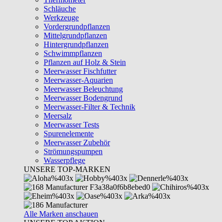
Schläuche
Werkzeuge
Vordergrundpflanzen
Mittelgrundpflanzen
Hintergrundpflanzen
Schwimmpflanzen
Pflanzen auf Holz & Stein
Meerwasser Fischfutter
Meerwasser-Aquarien
Meerwasser Beleuchtung
Meerwasser Bodengrund
Meerwasser-Filter & Technik
Meersalz
Meerwasser Tests
Spurenelemente
Meerwasser Zubehör
Strömungspumpen
Wasserpflege
UNSERE TOP-MARKEN
Alle Marken anschauen