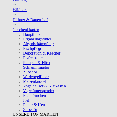
Wildtiere
Hühner & Bauernhof
Geschenkkarten
Hauptfutter
Ergänzungsfutter
Algenbekämpfung
Fischpflege
Dekoration & Kescher
Eisfreihalter
Pumpen & Filter
Schlammsauger
Zubehör
Wildvogelfutter
Meisenknödel
Vogelhäuser & Nistkästen
Vogelfutterspender
Eichhörnchen
Igel
Futter & Heu
Zubehör
UNSERE TOP-MARKEN