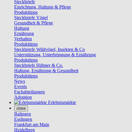
Steckbriefe
Einrichtung, Haltung & Pflege
Produkttipps
Steckbriefe Vögel
Gesundheit & Pflege
Haltung
Ernährung
Verhalten
Produkttipps
Steckbriefe Wildvögel, Insekten & Co
Unterstützung, Unterbringung & Ernährung
Produkttipps
Steckbriefe Hühner & Co.
Haltung, Ernährung & Gesundheit
Produkttipps
News
Events
Fachabteilungen
Adoption
Erlebnismärkte
close
Balingen
Esslingen
Frankfurt am Main
Heidelberg