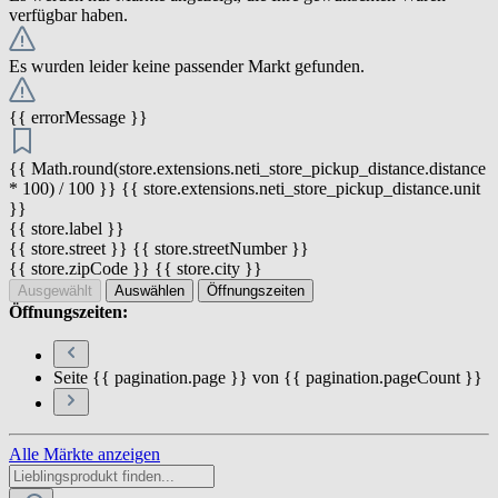
verfügbar haben.
Es wurden leider keine passender Markt gefunden.
{{ errorMessage }}
{{ Math.round(store.extensions.neti_store_pickup_distance.distance
* 100) / 100 }} {{ store.extensions.neti_store_pickup_distance.unit
}}
{{ store.label }}
{{ store.street }} {{ store.streetNumber }}
{{ store.zipCode }} {{ store.city }}
Ausgewählt
Auswählen
Öffnungszeiten
Öffnungszeiten:
Seite {{ pagination.page }} von {{ pagination.pageCount }}
Alle Märkte anzeigen