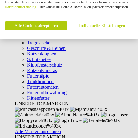
Für weitere Informationen zu den von uns verwendeten Cookies besuche bitte unsere
Intelligenzspielzeug
Datenschutzerklärung
. Hier kannst du Deine Auswahl auch jederzeit erneut anpassen.
Laserpointer & Elektrospielzeug
Katzentunnel
Clicker & Target Sticks für Katzen
Alle Cookies akzeptieren
Weiteres Katzenspielzeug
Individuelle Einstellungen
Transportboxen
Halsbänder
Tragetaschen
Geschirre & Leinen
Katzenklappen
Schutznetze
Kippfensterschutz
Katzenkameras
Futternäpfe
Trinkbrunnen
Futterautomaten
Futteraufbewahrung
Kittenfutter
UNSERE TOP-MARKEN
Alle Marken anschauen
UNSERE TOP AKTION