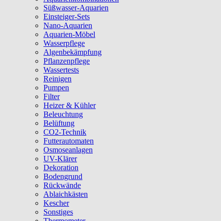
Süßwasser-Aquarien
Einsteiger-Sets
Nano-Aquarien
Aquarien-Möbel
Wasserpflege
Algenbekämpfung
Pflanzenpflege
Wassertests
Reinigen
Pumpen
Filter
Heizer & Kühler
Beleuchtung
Belüftung
CO2-Technik
Futterautomaten
Osmoseanlagen
UV-Klärer
Dekoration
Bodengrund
Rückwände
Ablaichkästen
Kescher
Sonstiges
Thermometer