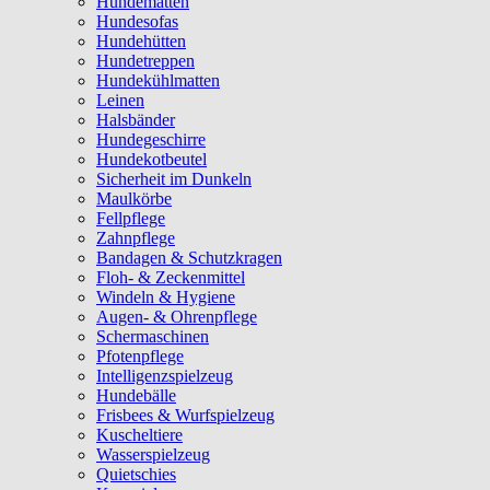
Hundematten
Hundesofas
Hundehütten
Hundetreppen
Hundekühlmatten
Leinen
Halsbänder
Hundegeschirre
Hundekotbeutel
Sicherheit im Dunkeln
Maulkörbe
Fellpflege
Zahnpflege
Bandagen & Schutzkragen
Floh- & Zeckenmittel
Windeln & Hygiene
Augen- & Ohrenpflege
Schermaschinen
Pfotenpflege
Intelligenzspielzeug
Hundebälle
Frisbees & Wurfspielzeug
Kuscheltiere
Wasserspielzeug
Quietschies