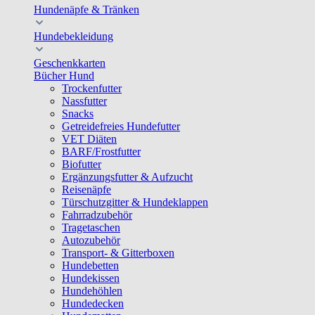
Hundenäpfe & Tränken
Hundebekleidung
Geschenkkarten
Bücher Hund
Trockenfutter
Nassfutter
Snacks
Getreidefreies Hundefutter
VET Diäten
BARF/Frostfutter
Biofutter
Ergänzungsfutter & Aufzucht
Reisenäpfe
Türschutzgitter & Hundeklappen
Fahrradzubehör
Tragetaschen
Autozubehör
Transport- & Gitterboxen
Hundebetten
Hundekissen
Hundehöhlen
Hundedecken