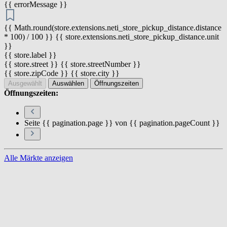
{{ errorMessage }}
{{ Math.round(store.extensions.neti_store_pickup_distance.distance
* 100) / 100 }} {{ store.extensions.neti_store_pickup_distance.unit
}}
{{ store.label }}
{{ store.street }} {{ store.streetNumber }}
{{ store.zipCode }} {{ store.city }}
Ausgewählt
Auswählen
Öffnungszeiten
Öffnungszeiten:
Seite {{ pagination.page }} von {{ pagination.pageCount }}
Alle Märkte anzeigen