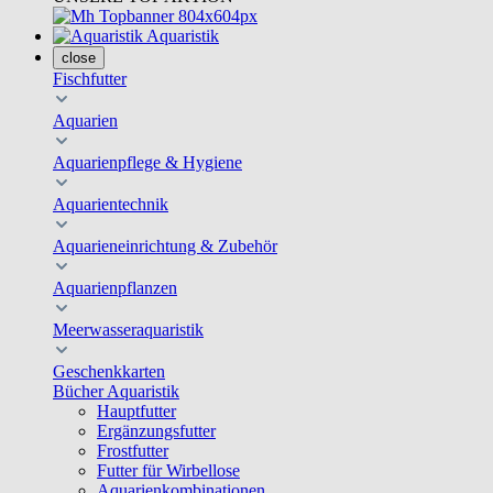
Aquaristik
close
Fischfutter
Aquarien
Aquarienpflege & Hygiene
Aquarientechnik
Aquarieneinrichtung & Zubehör
Aquarienpflanzen
Meerwasseraquaristik
Geschenkkarten
Bücher Aquaristik
Hauptfutter
Ergänzungsfutter
Frostfutter
Futter für Wirbellose
Aquarienkombinationen