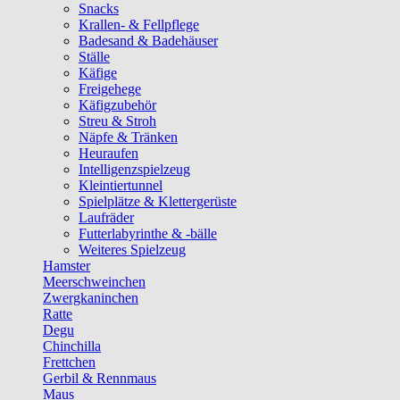
Snacks
Krallen- & Fellpflege
Badesand & Badehäuser
Ställe
Käfige
Freigehege
Käfigzubehör
Streu & Stroh
Näpfe & Tränken
Heuraufen
Intelligenzspielzeug
Kleintiertunnel
Spielplätze & Klettergerüste
Laufräder
Futterlabyrinthe & -bälle
Weiteres Spielzeug
Hamster
Meerschweinchen
Zwergkaninchen
Ratte
Degu
Chinchilla
Frettchen
Gerbil & Rennmaus
Maus