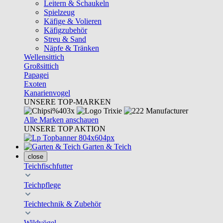
Leitern & Schaukeln
Spielzeug
Käfige & Volieren
Käfigzubehör
Streu & Sand
Näpfe & Tränken
Wellensittich
Großsittich
Papagei
Exoten
Kanarienvogel
UNSERE TOP-MARKEN
Alle Marken anschauen
UNSERE TOP AKTION
Garten & Teich
close
Teichfischfutter
Teichpflege
Teichtechnik & Zubehör
Wildvögel