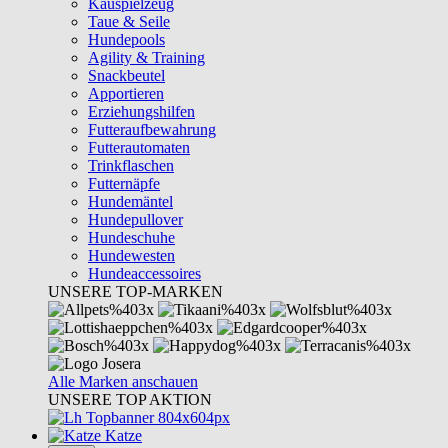
Kauspielzeug
Taue & Seile
Hundepools
Agility & Training
Snackbeutel
Apportieren
Erziehungshilfen
Futteraufbewahrung
Futterautomaten
Trinkflaschen
Futternäpfe
Hundemäntel
Hundepullover
Hundeschuhe
Hundewesten
Hundeaccessoires
UNSERE TOP-MARKEN
Alle Marken anschauen
UNSERE TOP AKTION
Katze