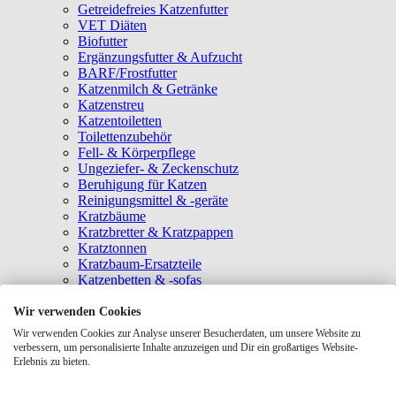
Getreidefreies Katzenfutter
VET Diäten
Biofutter
Ergänzungsfutter & Aufzucht
BARF/Frostfutter
Katzenmilch & Getränke
Katzenstreu
Katzentoiletten
Toilettenzubehör
Fell- & Körperpflege
Ungeziefer- & Zeckenschutz
Beruhigung für Katzen
Reinigungsmittel & -geräte
Kratzbäume
Kratzbretter & Kratzpappen
Kratztonnen
Kratzbaum-Ersatzteile
Katzenbetten & -sofas
Katzenhöhlen
Katzenhäuser
Wir verwenden Cookies
Hängematten & Fensterliegeplätze
Wir verwenden Cookies zur Analyse unserer Besucherdaten, um unsere Website zu
Katzendecken & -matten
verbessern, um personalisierte Inhalte anzuzeigen und Dir ein großartiges Website-
Baldrian- & Catnipspielzeug
Erlebnis zu bieten.
Spielmäuse & Bälle
Katzenangeln