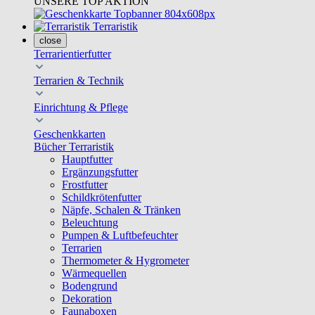
UNSERE TOP AKTION
Terraristik
close
Terrarientierfutter
Terrarien & Technik
Einrichtung & Pflege
Geschenkkarten
Bücher Terraristik
Hauptfutter
Ergänzungsfutter
Frostfutter
Schildkrötenfutter
Näpfe, Schalen & Tränken
Beleuchtung
Pumpen & Luftbefeuchter
Terrarien
Thermometer & Hygrometer
Wärmequellen
Bodengrund
Dekoration
Faunaboxen