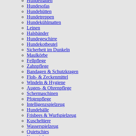
Hundematten
Hundesofas
Hundehütten
Hundetreppen
Hundekühlmatten
Leinen
Halsbänder
Hundegeschirre
Hundekotbeutel
Sicherheit im Dunkeln
Maulkörbe
Fellpflege
Zahnpflege
Bandagen & Schutzkragen
Floh- & Zeckenmittel
Windeln & Hygiene
Augen- & Ohrenpflege
Schermaschinen
Pfotenpflege
Intelligenzspielzeug
Hundebälle
Frisbees & Wurfspielzeug
Kuscheltiere
Wasserspielzeug
Quietschies