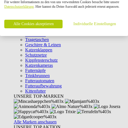
Für weitere Informationen zu den von uns verwendeten Cookies besuche bitte unsere
Intelligenzspielzeug
Datenschutzerklärung
. Hier kannst du Deine Auswahl auch jederzeit erneut anpassen.
Laserpointer & Elektrospielzeug
Katzentunnel
Clicker & Target Sticks für Katzen
Alle Cookies akzeptieren
Weiteres Katzenspielzeug
Individuelle Einstellungen
Transportboxen
Halsbänder
Tragetaschen
Geschirre & Leinen
Katzenklappen
Schutznetze
Kippfensterschutz
Katzenkameras
Futternäpfe
Trinkbrunnen
Futterautomaten
Futteraufbewahrung
Kittenfutter
UNSERE TOP-MARKEN
Alle Marken anschauen
UNSERE TOP AKTION