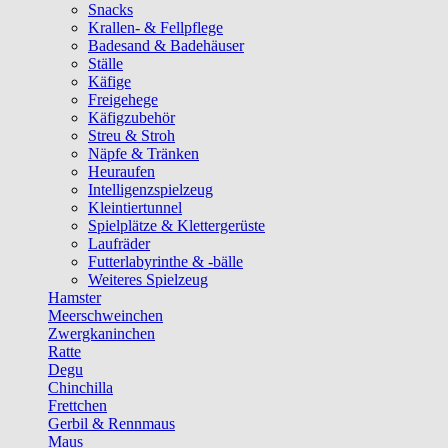
Snacks
Krallen- & Fellpflege
Badesand & Badehäuser
Ställe
Käfige
Freigehege
Käfigzubehör
Streu & Stroh
Näpfe & Tränken
Heuraufen
Intelligenzspielzeug
Kleintiertunnel
Spielplätze & Klettergerüste
Laufräder
Futterlabyrinthe & -bälle
Weiteres Spielzeug
Hamster
Meerschweinchen
Zwergkaninchen
Ratte
Degu
Chinchilla
Frettchen
Gerbil & Rennmaus
Maus