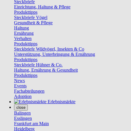
Steckbriefe
Einrichtung, Haltung & Pflege
Produkttipps
Steckbriefe Vögel
Gesundheit & Pflege
Haltung
Ernährung
Verhalten
Produkttipps
Steckbriefe Wildvögel, Insekten & Co
Unterstützung, Unterbringung & Ernährung
Produkttipps
Steckbriefe Hühner & Co.
Haltung, Ernährung & Gesundheit
Produkttipps
News
Events
Fachabteilungen
Adoption
Erlebnismärkte
close
Balingen
Esslingen
Frankfurt am Main
Heidelberg