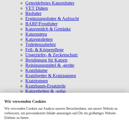
Getreidefreies Katzenfutter
VET Diäten
Biofutter
Ergänzungsfutter & Aufzucht
BARF/Frostfutter
Katzenmilch & Getränke
Katzenstreu
Katzentoiletten
Toilettenzubehör
Fell- & Körperpflege
Ungeziefer- & Zeckenschutz
Beruhigung für Katzen
Reinigungsmittel & -geräte
Kratzbäume
Kratzbretter & Kratzpappen
Kratztonnen
Kratzbaum-Ersatzteile
Katzenbetten & -sofas
Katzenhöhlen
Katzenhäuser
Wir verwenden Cookies
Hängematten & Fensterliegeplätze
Wir verwenden Cookies zur Analyse unserer Besucherdaten, um unsere Website zu
Katzendecken & -matten
verbessern, um personalisierte Inhalte anzuzeigen und Dir ein großartiges Website-
Baldrian- & Catnipspielzeug
Erlebnis zu bieten.
Spielmäuse & Bälle
Katzenangeln