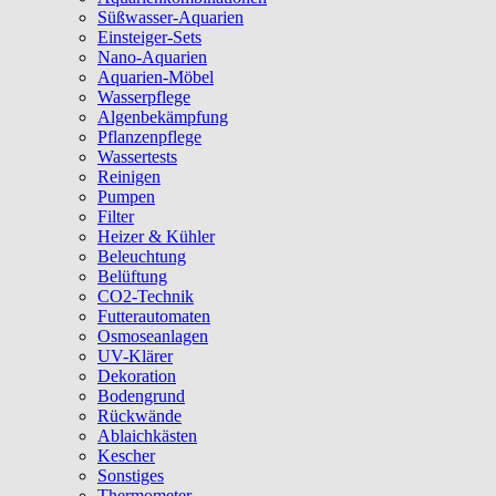
Süßwasser-Aquarien
Einsteiger-Sets
Nano-Aquarien
Aquarien-Möbel
Wasserpflege
Algenbekämpfung
Pflanzenpflege
Wassertests
Reinigen
Pumpen
Filter
Heizer & Kühler
Beleuchtung
Belüftung
CO2-Technik
Futterautomaten
Osmoseanlagen
UV-Klärer
Dekoration
Bodengrund
Rückwände
Ablaichkästen
Kescher
Sonstiges
Thermometer