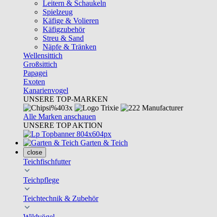
Leitern & Schaukeln
Spielzeug
Käfige & Volieren
Käfigzubehör
Streu & Sand
Näpfe & Tränken
Wellensittich
Großsittich
Papagei
Exoten
Kanarienvogel
UNSERE TOP-MARKEN
Alle Marken anschauen
UNSERE TOP AKTION
Garten & Teich
close
Teichfischfutter
Teichpflege
Teichtechnik & Zubehör
Wildvögel