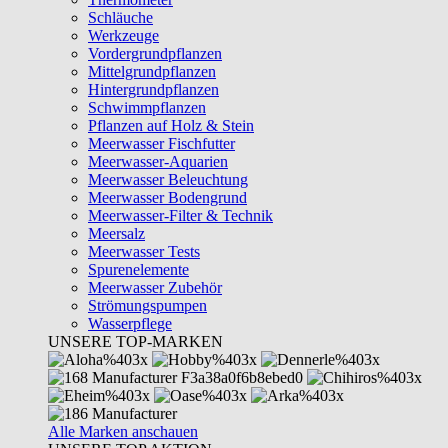
Schläuche
Werkzeuge
Vordergrundpflanzen
Mittelgrundpflanzen
Hintergrundpflanzen
Schwimmpflanzen
Pflanzen auf Holz & Stein
Meerwasser Fischfutter
Meerwasser-Aquarien
Meerwasser Beleuchtung
Meerwasser Bodengrund
Meerwasser-Filter & Technik
Meersalz
Meerwasser Tests
Spurenelemente
Meerwasser Zubehör
Strömungspumpen
Wasserpflege
UNSERE TOP-MARKEN
Alle Marken anschauen