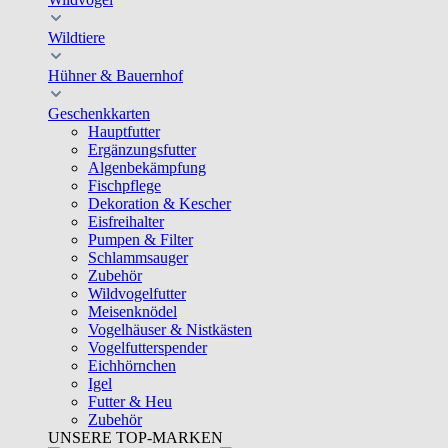
Wildtiere
Hühner & Bauernhof
Geschenkkarten
Hauptfutter
Ergänzungsfutter
Algenbekämpfung
Fischpflege
Dekoration & Kescher
Eisfreihalter
Pumpen & Filter
Schlammsauger
Zubehör
Wildvogelfutter
Meisenknödel
Vogelhäuser & Nistkästen
Vogelfutterspender
Eichhörnchen
Igel
Futter & Heu
Zubehör
UNSERE TOP-MARKEN