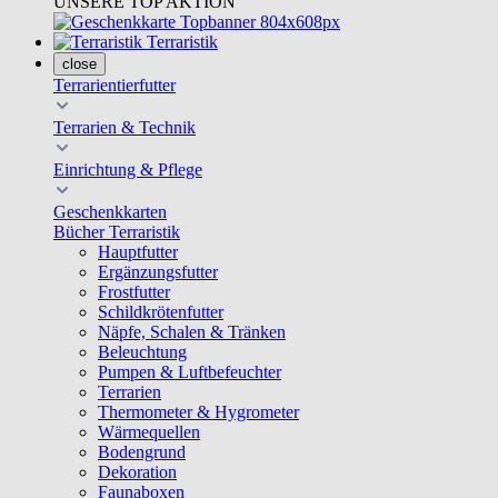
UNSERE TOP AKTION
Terraristik
close
Terrarientierfutter
Terrarien & Technik
Einrichtung & Pflege
Geschenkkarten
Bücher Terraristik
Hauptfutter
Ergänzungsfutter
Frostfutter
Schildkrötenfutter
Näpfe, Schalen & Tränken
Beleuchtung
Pumpen & Luftbefeuchter
Terrarien
Thermometer & Hygrometer
Wärmequellen
Bodengrund
Dekoration
Faunaboxen