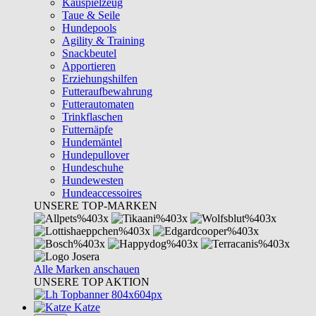
Kauspielzeug
Taue & Seile
Hundepools
Agility & Training
Snackbeutel
Apportieren
Erziehungshilfen
Futteraufbewahrung
Futterautomaten
Trinkflaschen
Futternäpfe
Hundemäntel
Hundepullover
Hundeschuhe
Hundewesten
Hundeaccessoires
UNSERE TOP-MARKEN
Alle Marken anschauen
UNSERE TOP AKTION
Katze