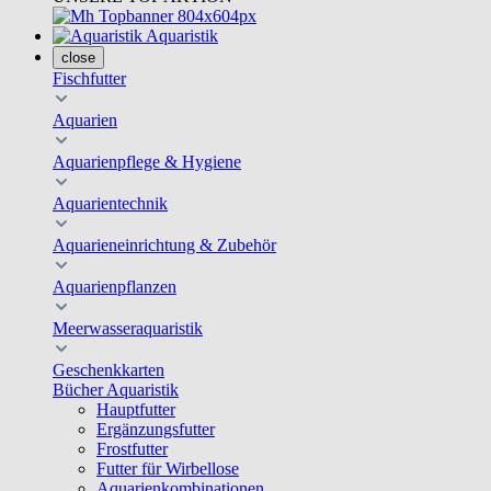
Aquaristik
close
Fischfutter
Aquarien
Aquarienpflege & Hygiene
Aquarientechnik
Aquarieneinrichtung & Zubehör
Aquarienpflanzen
Meerwasseraquaristik
Geschenkkarten
Bücher Aquaristik
Hauptfutter
Ergänzungsfutter
Frostfutter
Futter für Wirbellose
Aquarienkombinationen