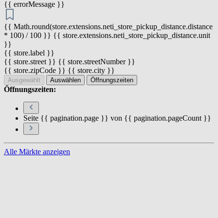
{{ errorMessage }}
{{ Math.round(store.extensions.neti_store_pickup_distance.distance
* 100) / 100 }} {{ store.extensions.neti_store_pickup_distance.unit
}}
{{ store.label }}
{{ store.street }} {{ store.streetNumber }}
{{ store.zipCode }} {{ store.city }}
Ausgewählt
Auswählen
Öffnungszeiten
Öffnungszeiten:
Seite {{ pagination.page }} von {{ pagination.pageCount }}
Alle Märkte anzeigen