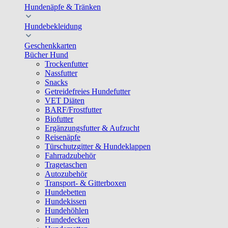
Hundenäpfe & Tränken
Hundebekleidung
Geschenkkarten
Bücher Hund
Trockenfutter
Nassfutter
Snacks
Getreidefreies Hundefutter
VET Diäten
BARF/Frostfutter
Biofutter
Ergänzungsfutter & Aufzucht
Reisenäpfe
Türschutzgitter & Hundeklappen
Fahrradzubehör
Tragetaschen
Autozubehör
Transport- & Gitterboxen
Hundebetten
Hundekissen
Hundehöhlen
Hundedecken