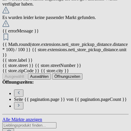
verfügbar haben.
Es wurden leider keine passender Markt gefunden.
{{ errorMessage }}
{{ Math.round(store.extensions.neti_store_pickup_distance.distance
* 100) / 100 }} {{ store.extensions.neti_store_pickup_distance.unit
}}
{{ store.label }}
{{ store.street }} {{ store.streetNumber }}
{{ store.zipCode }} {{ store.city }}
Ausgewählt
Auswählen
Öffnungszeiten
Öffnungszeiten:
Seite {{ pagination.page }} von {{ pagination.pageCount }}
Alle Märkte anzeigen