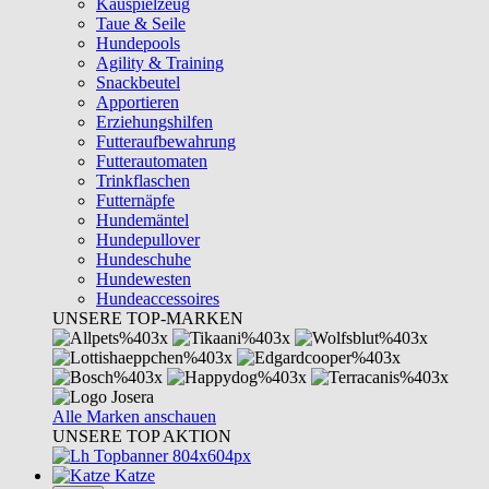
Kauspielzeug
Taue & Seile
Hundepools
Agility & Training
Snackbeutel
Apportieren
Erziehungshilfen
Futteraufbewahrung
Futterautomaten
Trinkflaschen
Futternäpfe
Hundemäntel
Hundepullover
Hundeschuhe
Hundewesten
Hundeaccessoires
UNSERE TOP-MARKEN
Alle Marken anschauen
UNSERE TOP AKTION
Katze