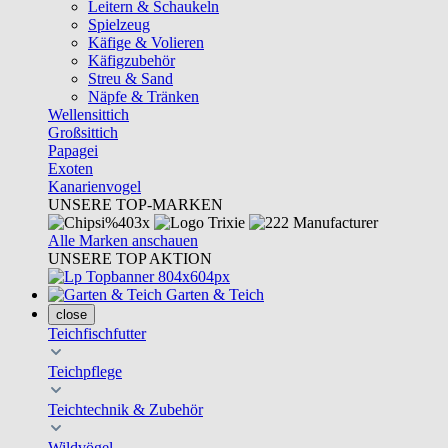
Leitern & Schaukeln
Spielzeug
Käfige & Volieren
Käfigzubehör
Streu & Sand
Näpfe & Tränken
Wellensittich
Großsittich
Papagei
Exoten
Kanarienvogel
UNSERE TOP-MARKEN
Alle Marken anschauen
UNSERE TOP AKTION
Garten & Teich
close
Teichfischfutter
Teichpflege
Teichtechnik & Zubehör
Wildvögel