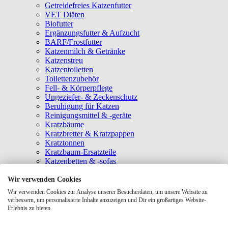
Getreidefreies Katzenfutter
VET Diäten
Biofutter
Ergänzungsfutter & Aufzucht
BARF/Frostfutter
Katzenmilch & Getränke
Katzenstreu
Katzentoiletten
Toilettenzubehör
Fell- & Körperpflege
Ungeziefer- & Zeckenschutz
Beruhigung für Katzen
Reinigungsmittel & -geräte
Kratzbäume
Kratzbretter & Kratzpappen
Kratztonnen
Kratzbaum-Ersatzteile
Katzenbetten & -sofas
Katzenhöhlen
Katzenhäuser
Wir verwenden Cookies
Hängematten & Fensterliegeplätze
Wir verwenden Cookies zur Analyse unserer Besucherdaten, um unsere Website zu
Katzendecken & -matten
verbessern, um personalisierte Inhalte anzuzeigen und Dir ein großartiges Website-
Baldrian- & Catnipspielzeug
Erlebnis zu bieten.
Spielmäuse & Bälle
Katzenangeln