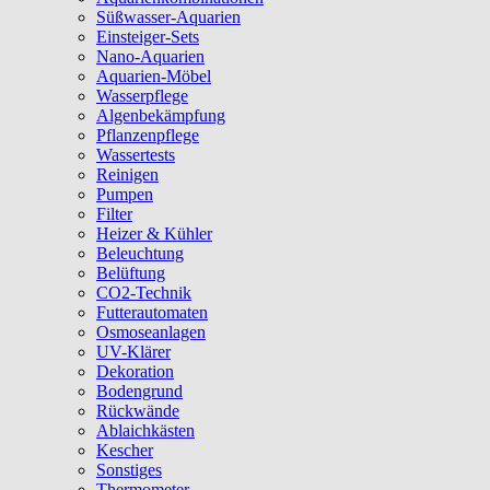
Süßwasser-Aquarien
Einsteiger-Sets
Nano-Aquarien
Aquarien-Möbel
Wasserpflege
Algenbekämpfung
Pflanzenpflege
Wassertests
Reinigen
Pumpen
Filter
Heizer & Kühler
Beleuchtung
Belüftung
CO2-Technik
Futterautomaten
Osmoseanlagen
UV-Klärer
Dekoration
Bodengrund
Rückwände
Ablaichkästen
Kescher
Sonstiges
Thermometer