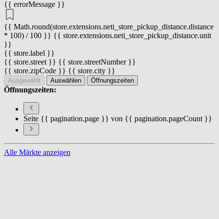
{{ errorMessage }}
{{ Math.round(store.extensions.neti_store_pickup_distance.distance
* 100) / 100 }} {{ store.extensions.neti_store_pickup_distance.unit
}}
{{ store.label }}
{{ store.street }} {{ store.streetNumber }}
{{ store.zipCode }} {{ store.city }}
Ausgewählt
Auswählen
Öffnungszeiten
Öffnungszeiten:
Seite {{ pagination.page }} von {{ pagination.pageCount }}
Alle Märkte anzeigen