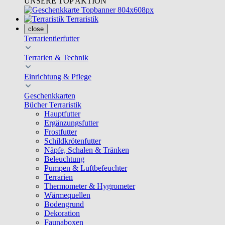
UNSERE TOP AKTION
Terraristik
close
Terrarientierfutter
Terrarien & Technik
Einrichtung & Pflege
Geschenkkarten
Bücher Terraristik
Hauptfutter
Ergänzungsfutter
Frostfutter
Schildkrötenfutter
Näpfe, Schalen & Tränken
Beleuchtung
Pumpen & Luftbefeuchter
Terrarien
Thermometer & Hygrometer
Wärmequellen
Bodengrund
Dekoration
Faunaboxen