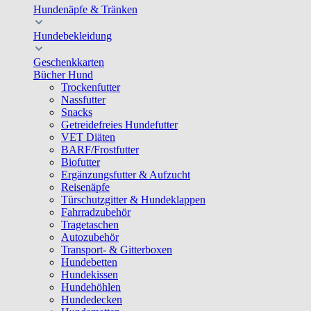
Hundenäpfe & Tränken
Hundebekleidung
Geschenkkarten
Bücher Hund
Trockenfutter
Nassfutter
Snacks
Getreidefreies Hundefutter
VET Diäten
BARF/Frostfutter
Biofutter
Ergänzungsfutter & Aufzucht
Reisenäpfe
Türschutzgitter & Hundeklappen
Fahrradzubehör
Tragetaschen
Autozubehör
Transport- & Gitterboxen
Hundebetten
Hundekissen
Hundehöhlen
Hundedecken