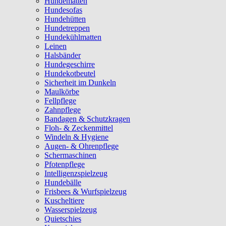
Hundematten
Hundesofas
Hundehütten
Hundetreppen
Hundekühlmatten
Leinen
Halsbänder
Hundegeschirre
Hundekotbeutel
Sicherheit im Dunkeln
Maulkörbe
Fellpflege
Zahnpflege
Bandagen & Schutzkragen
Floh- & Zeckenmittel
Windeln & Hygiene
Augen- & Ohrenpflege
Schermaschinen
Pfotenpflege
Intelligenzspielzeug
Hundebälle
Frisbees & Wurfspielzeug
Kuscheltiere
Wasserspielzeug
Quietschies