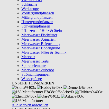
Schläuche
Werkzeuge
Vordergrundpflanzen
Mittelgrundpflanzen
Hintergrundpflanzen
Schwimmpflanzen
Pflanzen auf Holz & Stein
Meerwasser Fischfutter
Meerwasser-Aquarien
Meerwasser Beleuchtung
Meerwasser Bodengrund
Meerwasser-Filter & Technik
Meersalz
Meerwasser Tests
Spurenelemente
Meerwasser Zubehör
Strömungspumpen
Wasserpflege
UNSERE TOP-MARKEN
Alle Marken anschauen