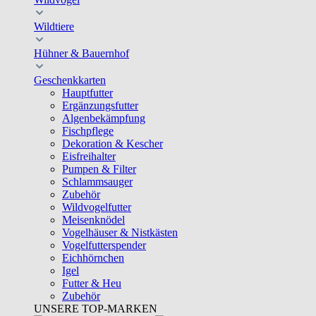
Wildtiere
Hühner & Bauernhof
Geschenkkarten
Hauptfutter
Ergänzungsfutter
Algenbekämpfung
Fischpflege
Dekoration & Kescher
Eisfreihalter
Pumpen & Filter
Schlammsauger
Zubehör
Wildvogelfutter
Meisenknödel
Vogelhäuser & Nistkästen
Vogelfutterspender
Eichhörnchen
Igel
Futter & Heu
Zubehör
UNSERE TOP-MARKEN