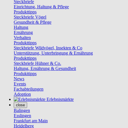
Steckbriefe
Einrichtung, Haltung & Pflege
Produkttipps
Steckbriefe Vögel
Gesundheit & Pflege
Haltung
Ernährung
Verhalten
Produkttipps
Steckbriefe Wildvögel, Insekten & Co
Unterstützung, Unterbringung & Ernährung
Produkttipps
Steckbriefe Hühner & Co.
Haltung, Ernährung & Gesundheit
Produkttipps
News
Events
Fachabteilungen
Adoption
Erlebnismärkte
close
Balingen
Esslingen
Frankfurt am Main
Heidelberg