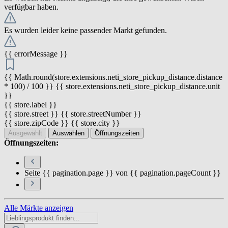
verfügbar haben.
Es wurden leider keine passender Markt gefunden.
{{ errorMessage }}
{{ Math.round(store.extensions.neti_store_pickup_distance.distance
* 100) / 100 }} {{ store.extensions.neti_store_pickup_distance.unit
}}
{{ store.label }}
{{ store.street }} {{ store.streetNumber }}
{{ store.zipCode }} {{ store.city }}
Ausgewählt
Auswählen
Öffnungszeiten
Öffnungszeiten:
Seite {{ pagination.page }} von {{ pagination.pageCount }}
Alle Märkte anzeigen