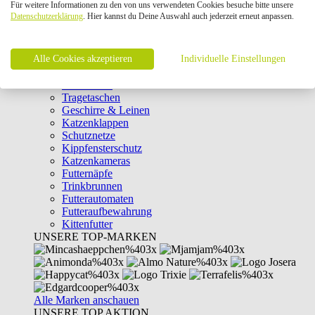
Für weitere Informationen zu den von uns verwendeten Cookies besuche bitte unsere
Intelligenzspielzeug
Datenschutzerklärung
. Hier kannst du Deine Auswahl auch jederzeit erneut anpassen.
Laserpointer & Elektrospielzeug
Katzentunnel
Clicker & Target Sticks für Katzen
Alle Cookies akzeptieren
Weiteres Katzenspielzeug
Individuelle Einstellungen
Transportboxen
Halsbänder
Tragetaschen
Geschirre & Leinen
Katzenklappen
Schutznetze
Kippfensterschutz
Katzenkameras
Futternäpfe
Trinkbrunnen
Futterautomaten
Futteraufbewahrung
Kittenfutter
UNSERE TOP-MARKEN
Alle Marken anschauen
UNSERE TOP AKTION