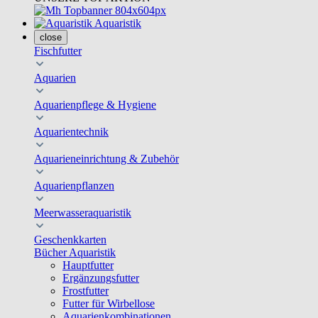
Aquaristik
close
Fischfutter
Aquarien
Aquarienpflege & Hygiene
Aquarientechnik
Aquarieneinrichtung & Zubehör
Aquarienpflanzen
Meerwasseraquaristik
Geschenkkarten
Bücher Aquaristik
Hauptfutter
Ergänzungsfutter
Frostfutter
Futter für Wirbellose
Aquarienkombinationen