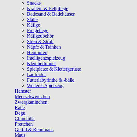
Snacks
Krallen- & Fellpflege
Badesand & Badehäuser
Ställe
Käfige
Freigehege
Käfigzubehör
Streu & Stroh
Näpfe & Tränken
Heuraufen
Intelligenzspielzeug
Kleintiertunnel
Spielplätze & Klettergerüste
Laufräder
Futterlabyrinthe & -bälle
Weiteres Spielzeug
Hamster
Meerschweinchen
Zwergkaninchen
Ratte
Degu
Chinchilla
Frettchen
Gerbil & Rennmaus
Maus