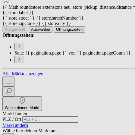
{{ Math.round(store.extensions.neti_store_pickup_distance.distance *
{{ store.label }}
{{ store.street }} {{ store.streetNumber }}
{{ store.zipCode }} {{ store.city }}
Ausgewählt
Auswählen
Öffnungszeiten
Öffnungszeiten:
Seite {{ pagination.page }} von {{ pagination.pageCount }}
Alle Märkte anzeigen
Wähle deinen Markt
Markt finden
PLZ / Ort
Markt ändern
Wähle hier deinen Markt aus