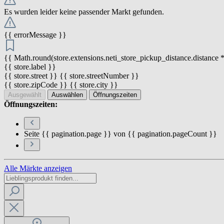
Es wurden leider keine passender Markt gefunden.
{{ errorMessage }}
{{ Math.round(store.extensions.neti_store_pickup_distance.distance *
{{ store.label }}
{{ store.street }} {{ store.streetNumber }}
{{ store.zipCode }} {{ store.city }}
Ausgewählt
Auswählen
Öffnungszeiten
Öffnungszeiten:
Seite {{ pagination.page }} von {{ pagination.pageCount }}
Alle Märkte anzeigen