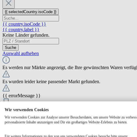
{{ selectedCountry.isoCode }}
{{ country.isoCode }}
{{ country.label }}
Keine Länder gefunden.
Suche
Auswahl aufheben
Es werden nur Märkte angezeigt, die Ihre gewünschten Waren verfüg
Es wurden leider keine passender Markt gefunden.
{{ errorMessage }}
{{ Math.round(store.extensions.neti_store_pickup_distance.distance *
Wir verwenden Cookies
{{ store.label }}
Wir verwenden Cookies zur Analyse unserer Besucherdaten, um unsere Website zu verbess
{{ store.street }} {{ store.streetNumber }}
personalisierte Inhalte anzuzeigen und Dir ein großartiges Website-Erlebnis zu bieten.
{{ store.zipCode }} {{ store.city }}
Ausgewählt
Auswählen
Öffnungszeiten
Für weitere Informationen zu den von uns verwendeten Cookies besuche bitte unsere