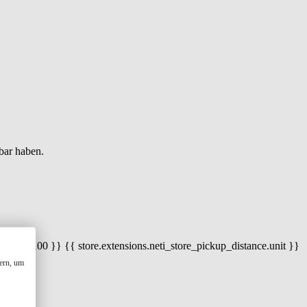
bar haben.
 100) / 100 }} {{ store.extensions.neti_store_pickup_distance.unit }}
ern, um