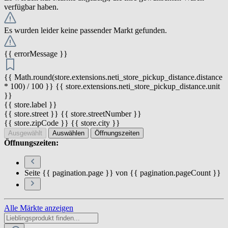
verfügbar haben.
Es wurden leider keine passender Markt gefunden.
{{ errorMessage }}
{{ Math.round(store.extensions.neti_store_pickup_distance.distance
* 100) / 100 }} {{ store.extensions.neti_store_pickup_distance.unit
}}
{{ store.label }}
{{ store.street }} {{ store.streetNumber }}
{{ store.zipCode }} {{ store.city }}
Ausgewählt
Auswählen
Öffnungszeiten
Öffnungszeiten:
Seite {{ pagination.page }} von {{ pagination.pageCount }}
Alle Märkte anzeigen