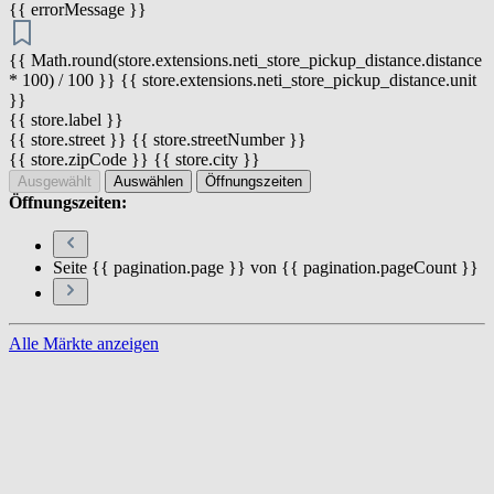
{{ errorMessage }}
{{ Math.round(store.extensions.neti_store_pickup_distance.distance
* 100) / 100 }} {{ store.extensions.neti_store_pickup_distance.unit
}}
{{ store.label }}
{{ store.street }} {{ store.streetNumber }}
{{ store.zipCode }} {{ store.city }}
Ausgewählt
Auswählen
Öffnungszeiten
Öffnungszeiten:
Seite {{ pagination.page }} von {{ pagination.pageCount }}
Alle Märkte anzeigen