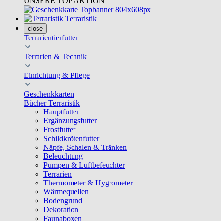
UNSERE TOP AKTION
Terraristik
close
Terrarientierfutter
Terrarien & Technik
Einrichtung & Pflege
Geschenkkarten
Bücher Terraristik
Hauptfutter
Ergänzungsfutter
Frostfutter
Schildkrötenfutter
Näpfe, Schalen & Tränken
Beleuchtung
Pumpen & Luftbefeuchter
Terrarien
Thermometer & Hygrometer
Wärmequellen
Bodengrund
Dekoration
Faunaboxen