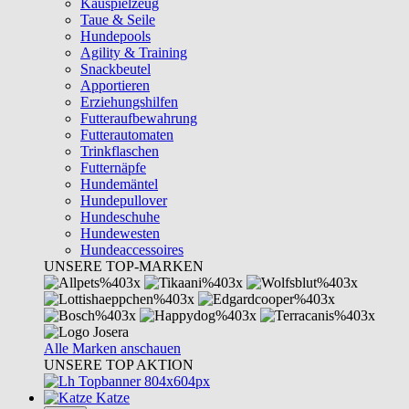
Kauspielzeug
Taue & Seile
Hundepools
Agility & Training
Snackbeutel
Apportieren
Erziehungshilfen
Futteraufbewahrung
Futterautomaten
Trinkflaschen
Futternäpfe
Hundemäntel
Hundepullover
Hundeschuhe
Hundewesten
Hundeaccessoires
UNSERE TOP-MARKEN
Alle Marken anschauen
UNSERE TOP AKTION
Katze