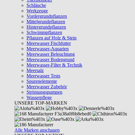
Schläuche
Werkzeuge
Vordergrundpflanzen
Mittelgrundpflanzen
Hintergrundpflanzen
Schwimmpflanzen
Pflanzen auf Holz & Stein
Meerwasser Fischfutter
Meerwasser-Aquarien
Meerwasser Beleuchtung
Meerwasser Bodengrund
Meerwasser-Filter & Technik
Meersalz
Meerwasser Tests
Spurenelemente
Meerwasser Zubehör
Strömungspumpen
Wasserpflege
UNSERE TOP-MARKEN
Alle Marken anschauen