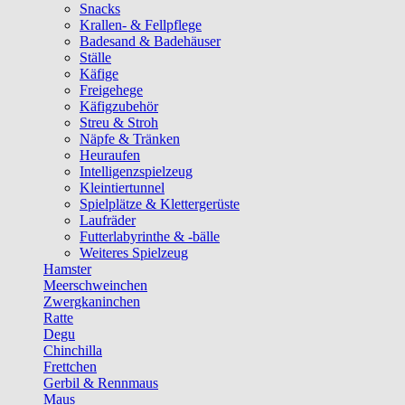
Snacks
Krallen- & Fellpflege
Badesand & Badehäuser
Ställe
Käfige
Freigehege
Käfigzubehör
Streu & Stroh
Näpfe & Tränken
Heuraufen
Intelligenzspielzeug
Kleintiertunnel
Spielplätze & Klettergerüste
Laufräder
Futterlabyrinthe & -bälle
Weiteres Spielzeug
Hamster
Meerschweinchen
Zwergkaninchen
Ratte
Degu
Chinchilla
Frettchen
Gerbil & Rennmaus
Maus