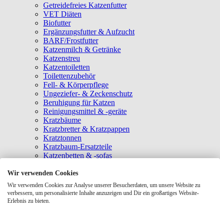
Getreidefreies Katzenfutter
VET Diäten
Biofutter
Ergänzungsfutter & Aufzucht
BARF/Frostfutter
Katzenmilch & Getränke
Katzenstreu
Katzentoiletten
Toilettenzubehör
Fell- & Körperpflege
Ungeziefer- & Zeckenschutz
Beruhigung für Katzen
Reinigungsmittel & -geräte
Kratzbäume
Kratzbretter & Kratzpappen
Kratztonnen
Kratzbaum-Ersatzteile
Katzenbetten & -sofas
Katzenhöhlen
Katzenhäuser
Wir verwenden Cookies
Hängematten & Fensterliegeplätze
Wir verwenden Cookies zur Analyse unserer Besucherdaten, um unsere Website zu
Katzendecken & -matten
verbessern, um personalisierte Inhalte anzuzeigen und Dir ein großartiges Website-
Baldrian- & Catnipspielzeug
Erlebnis zu bieten.
Spielmäuse & Bälle
Katzenangeln