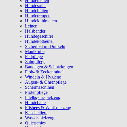
Hundematten
Hundesofas
Hundehütten
Hundetreppen
Hundekühlmatten
Leinen
Halsbänder
Hundegeschirre
Hundekotbeutel
Sicherheit im Dunkeln
Maulkörbe
Fellpflege
Zahnpflege
Bandagen & Schutzkragen
Floh- & Zeckenmittel
Windeln & Hygiene
Augen- & Ohrenpflege
Schermaschinen
Pfotenpflege
Intelligenzspielzeug
Hundebälle
Frisbees & Wurfspielzeug
Kuscheltiere
Wasserspielzeug
Quietschies