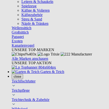
Leitern & Schaukeln
Spielzeug
Käfige & Volieren
Käfigzubehör
Streu & Sand
Näpfe & Tränken
Wellensittich
Großsittich
Papagei
Exoten
Kanarienvogel
UNSERE TOP-MARKEN
Alle Marken anschauen
UNSERE TOP AKTION
Garten & Teich
close
Teichfischfutter
Teichpflege
Teichtechnik & Zubehör
Wildvögel