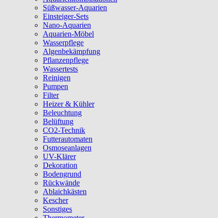
Süßwasser-Aquarien
Einsteiger-Sets
Nano-Aquarien
Aquarien-Möbel
Wasserpflege
Algenbekämpfung
Pflanzenpflege
Wassertests
Reinigen
Pumpen
Filter
Heizer & Kühler
Beleuchtung
Belüftung
CO2-Technik
Futterautomaten
Osmoseanlagen
UV-Klärer
Dekoration
Bodengrund
Rückwände
Ablaichkästen
Kescher
Sonstiges
Thermometer