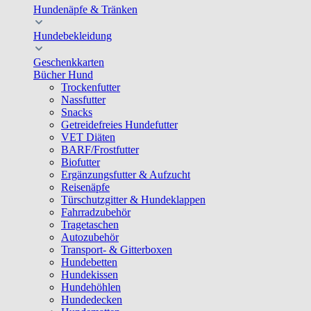
Hundenäpfe & Tränken
Hundebekleidung
Geschenkkarten
Bücher Hund
Trockenfutter
Nassfutter
Snacks
Getreidefreies Hundefutter
VET Diäten
BARF/Frostfutter
Biofutter
Ergänzungsfutter & Aufzucht
Reisenäpfe
Türschutzgitter & Hundeklappen
Fahrradzubehör
Tragetaschen
Autozubehör
Transport- & Gitterboxen
Hundebetten
Hundekissen
Hundehöhlen
Hundedecken