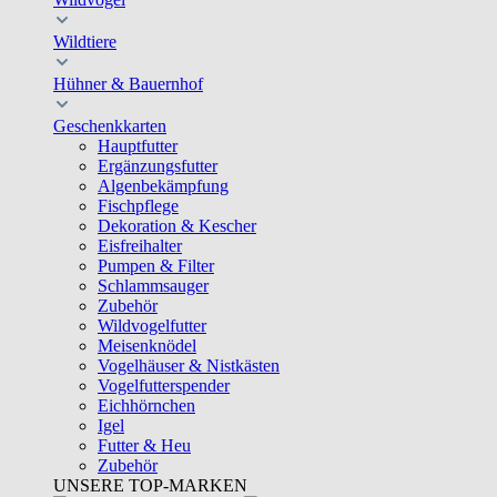
Wildtiere
Hühner & Bauernhof
Geschenkkarten
Hauptfutter
Ergänzungsfutter
Algenbekämpfung
Fischpflege
Dekoration & Kescher
Eisfreihalter
Pumpen & Filter
Schlammsauger
Zubehör
Wildvogelfutter
Meisenknödel
Vogelhäuser & Nistkästen
Vogelfutterspender
Eichhörnchen
Igel
Futter & Heu
Zubehör
UNSERE TOP-MARKEN