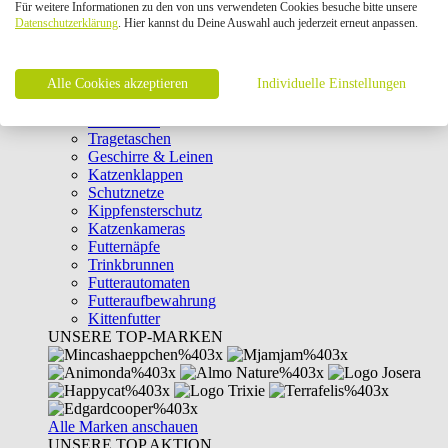
Für weitere Informationen zu den von uns verwendeten Cookies besuche bitte unsere
Intelligenzspielzeug
Datenschutzerklärung
. Hier kannst du Deine Auswahl auch jederzeit erneut anpassen.
Laserpointer & Elektrospielzeug
Katzentunnel
Clicker & Target Sticks für Katzen
Alle Cookies akzeptieren
Weiteres Katzenspielzeug
Individuelle Einstellungen
Transportboxen
Halsbänder
Tragetaschen
Geschirre & Leinen
Katzenklappen
Schutznetze
Kippfensterschutz
Katzenkameras
Futternäpfe
Trinkbrunnen
Futterautomaten
Futteraufbewahrung
Kittenfutter
UNSERE TOP-MARKEN
Alle Marken anschauen
UNSERE TOP AKTION