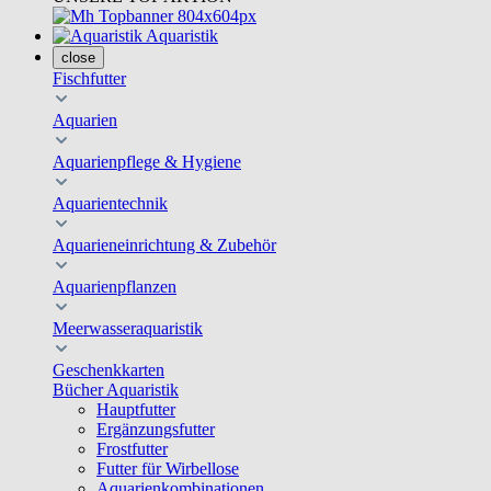
Aquaristik
close
Fischfutter
Aquarien
Aquarienpflege & Hygiene
Aquarientechnik
Aquarieneinrichtung & Zubehör
Aquarienpflanzen
Meerwasseraquaristik
Geschenkkarten
Bücher Aquaristik
Hauptfutter
Ergänzungsfutter
Frostfutter
Futter für Wirbellose
Aquarienkombinationen