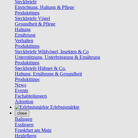
Steckbriefe
Einrichtung, Haltung & Pflege
Produkttipps
Steckbriefe Vögel
Gesundheit & Pflege
Haltung
Ernährung
Verhalten
Produkttipps
Steckbriefe Wildvögel, Insekten & Co
Unterstützung, Unterbringung & Ernährung
Produkttipps
Steckbriefe Hühner & Co.
Haltung, Ernährung & Gesundheit
Produkttipps
News
Events
Fachabteilungen
Adoption
Erlebnismärkte
close
Balingen
Esslingen
Frankfurt am Main
Heidelberg