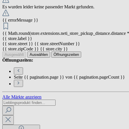
Es wurden leider keine passender Markt gefunden.
{{ errorMessage }}
{{ Math.round(store.extensions.neti_store_pickup_distance.distance *
{{ store.label }}
{{ store.street }} {{ store.streetNumber }}
{{ store.zipCode }} {{ store.city }}
Ausgewählt
Auswählen
Öffnungszeiten
Öffnungszeiten:
Seite {{ pagination.page }} von {{ pagination.pageCount }}
Alle Märkte anzeigen