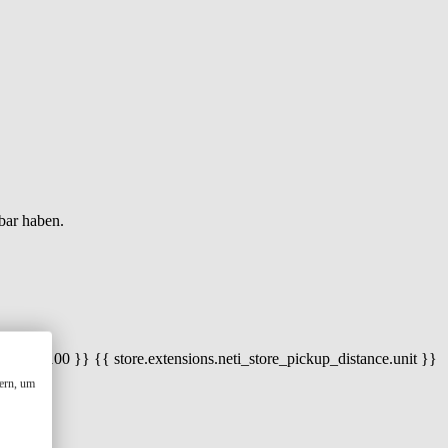
bar haben.
 100) / 100 }} {{ store.extensions.neti_store_pickup_distance.unit }}
ern, um