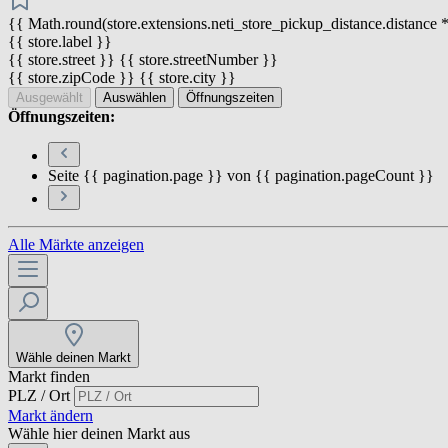
{{ Math.round(store.extensions.neti_store_pickup_distance.distance *
{{ store.label }}
{{ store.street }} {{ store.streetNumber }}
{{ store.zipCode }} {{ store.city }}
Ausgewählt
Auswählen
Öffnungszeiten
Öffnungszeiten:
Seite {{ pagination.page }} von {{ pagination.pageCount }}
Alle Märkte anzeigen
Wähle deinen Markt
Markt finden
PLZ / Ort
Markt ändern
Wähle hier deinen Markt aus