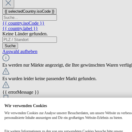
{{ selectedCountry.isoCode }}
{{ country.isoCode }}
{{ country.label }}
Keine Länder gefunden.
Suche
Auswahl aufheben
Es werden nur Märkte angezeigt, die Ihre gewünschten Waren verfüg
Es wurden leider keine passender Markt gefunden.
{{ errorMessage }}
{{ Math.round(store.extensions.neti_store_pickup_distance.distance *
Wir verwenden Cookies
{{ store.label }}
Wir verwenden Cookies zur Analyse unserer Besucherdaten, um unsere Website zu verbess
{{ store.street }} {{ store.streetNumber }}
personalisierte Inhalte anzuzeigen und Dir ein großartiges Website-Erlebnis zu bieten.
{{ store.zipCode }} {{ store.city }}
Ausgewählt
Auswählen
Öffnungszeiten
Für weitere Informationen zu den von uns verwendeten Cookies besuche bitte unsere