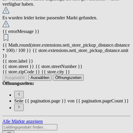
verfügbar haben.
Es wurden leider keine passender Markt gefunden.
{{ errorMessage }}
{{ Math.round(store.extensions.neti_store_pickup_distance.distance
* 100) / 100 }} {{ store.extensions.neti_store_pickup_distance.unit
}}
{{ store.label }}
{{ store.street }} {{ store.streetNumber }}
{{ store.zipCode }} {{ store.city }}
Ausgewählt
Auswählen
Öffnungszeiten
Öffnungszeiten:
Seite {{ pagination.page }} von {{ pagination.pageCount }}
Alle Märkte anzeigen