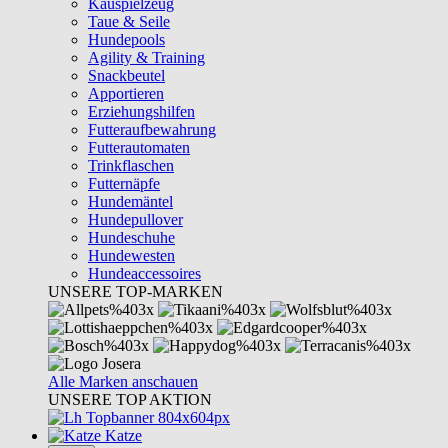
Kauspielzeug
Taue & Seile
Hundepools
Agility & Training
Snackbeutel
Apportieren
Erziehungshilfen
Futteraufbewahrung
Futterautomaten
Trinkflaschen
Futternäpfe
Hundemäntel
Hundepullover
Hundeschuhe
Hundewesten
Hundeaccessoires
UNSERE TOP-MARKEN
Alle Marken anschauen
UNSERE TOP AKTION
Katze