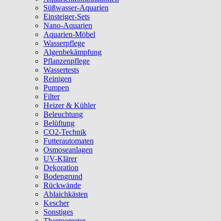
Süßwasser-Aquarien
Einsteiger-Sets
Nano-Aquarien
Aquarien-Möbel
Wasserpflege
Algenbekämpfung
Pflanzenpflege
Wassertests
Reinigen
Pumpen
Filter
Heizer & Kühler
Beleuchtung
Belüftung
CO2-Technik
Futterautomaten
Osmoseanlagen
UV-Klärer
Dekoration
Bodengrund
Rückwände
Ablaichkästen
Kescher
Sonstiges
Thermometer