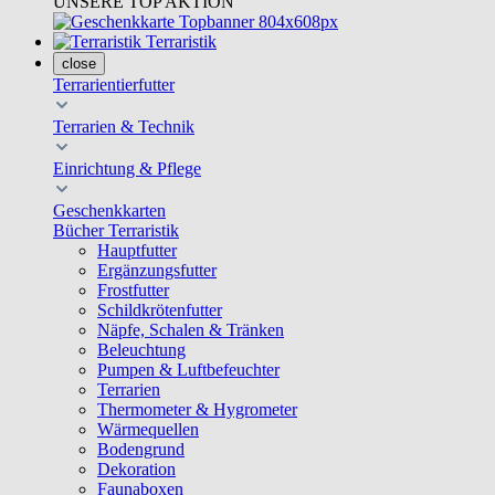
UNSERE TOP AKTION
Terraristik
close
Terrarientierfutter
Terrarien & Technik
Einrichtung & Pflege
Geschenkkarten
Bücher Terraristik
Hauptfutter
Ergänzungsfutter
Frostfutter
Schildkrötenfutter
Näpfe, Schalen & Tränken
Beleuchtung
Pumpen & Luftbefeuchter
Terrarien
Thermometer & Hygrometer
Wärmequellen
Bodengrund
Dekoration
Faunaboxen