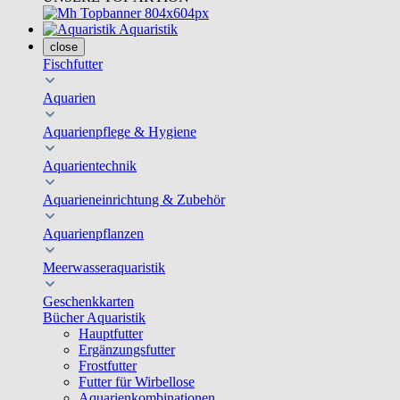
Aquaristik
close
Fischfutter
Aquarien
Aquarienpflege & Hygiene
Aquarientechnik
Aquarieneinrichtung & Zubehör
Aquarienpflanzen
Meerwasseraquaristik
Geschenkkarten
Bücher Aquaristik
Hauptfutter
Ergänzungsfutter
Frostfutter
Futter für Wirbellose
Aquarienkombinationen