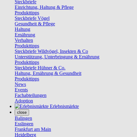
Steckbriefe
Einrichtung, Haltung & Pflege
Produkttipps
Steckbriefe Vögel
Gesundheit & Pflege
Haltung
Ernährung
Verhalten
Produkttipps
Steckbriefe Wildvögel, Insekten & Co
Unterstützung, Unterbringung & Ernährung
Produkttipps
Steckbriefe Hühner & Co.
Haltung, Ernährung & Gesundheit
Produkttipps
News
Events
Fachabteilungen
Adoption
Erlebnismärkte
close
Balingen
Esslingen
Frankfurt am Main
Heidelberg