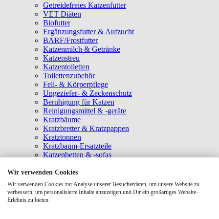
Getreidefreies Katzenfutter
VET Diäten
Biofutter
Ergänzungsfutter & Aufzucht
BARF/Frostfutter
Katzenmilch & Getränke
Katzenstreu
Katzentoiletten
Toilettenzubehör
Fell- & Körperpflege
Ungeziefer- & Zeckenschutz
Beruhigung für Katzen
Reinigungsmittel & -geräte
Kratzbäume
Kratzbretter & Kratzpappen
Kratztonnen
Kratzbaum-Ersatzteile
Katzenbetten & -sofas
Katzenhöhlen
Katzenhäuser
Wir verwenden Cookies
Hängematten & Fensterliegeplätze
Wir verwenden Cookies zur Analyse unserer Besucherdaten, um unsere Website zu
Katzendecken & -matten
verbessern, um personalisierte Inhalte anzuzeigen und Dir ein großartiges Website-
Baldrian- & Catnipspielzeug
Erlebnis zu bieten.
Spielmäuse & Bälle
Katzenangeln