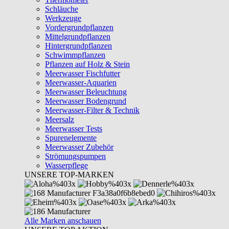
Schläuche
Werkzeuge
Vordergrundpflanzen
Mittelgrundpflanzen
Hintergrundpflanzen
Schwimmpflanzen
Pflanzen auf Holz & Stein
Meerwasser Fischfutter
Meerwasser-Aquarien
Meerwasser Beleuchtung
Meerwasser Bodengrund
Meerwasser-Filter & Technik
Meersalz
Meerwasser Tests
Spurenelemente
Meerwasser Zubehör
Strömungspumpen
Wasserpflege
UNSERE TOP-MARKEN
Alle Marken anschauen