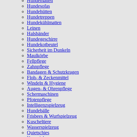
Hundematten
Hundesofas
Hundehütten
Hundetreppen
Hundekühlmatten
Leinen
Halsbänder
Hundegeschirre
Hundekotbeutel
Sicherheit im Dunkeln
Maulkörbe
Fellpflege
Zahnpflege
Bandagen & Schutzkragen
Floh- & Zeckenmittel
Windeln & Hygiene
Augen- & Ohrenpflege
Schermaschinen
Pfotenpflege
Intelligenzspielzeug
Hundebälle
Frisbees & Wurfspielzeug
Kuscheltiere
Wasserspielzeug
Quietschies