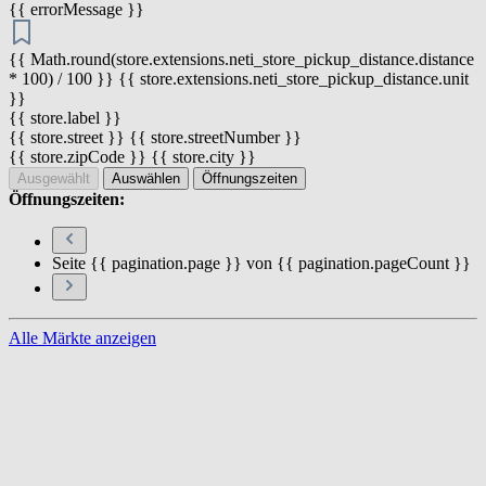
{{ errorMessage }}
{{ Math.round(store.extensions.neti_store_pickup_distance.distance
* 100) / 100 }} {{ store.extensions.neti_store_pickup_distance.unit
}}
{{ store.label }}
{{ store.street }} {{ store.streetNumber }}
{{ store.zipCode }} {{ store.city }}
Ausgewählt
Auswählen
Öffnungszeiten
Öffnungszeiten:
Seite {{ pagination.page }} von {{ pagination.pageCount }}
Alle Märkte anzeigen