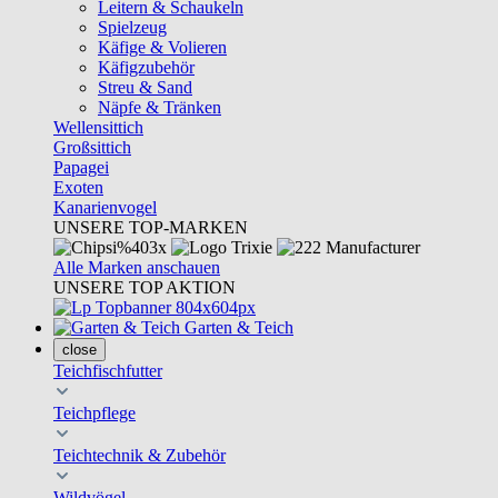
Leitern & Schaukeln
Spielzeug
Käfige & Volieren
Käfigzubehör
Streu & Sand
Näpfe & Tränken
Wellensittich
Großsittich
Papagei
Exoten
Kanarienvogel
UNSERE TOP-MARKEN
Alle Marken anschauen
UNSERE TOP AKTION
Garten & Teich
close
Teichfischfutter
Teichpflege
Teichtechnik & Zubehör
Wildvögel