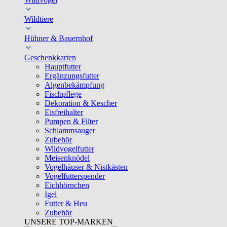
Wildtiere
Hühner & Bauernhof
Geschenkkarten
Hauptfutter
Ergänzungsfutter
Algenbekämpfung
Fischpflege
Dekoration & Kescher
Eisfreihalter
Pumpen & Filter
Schlammsauger
Zubehör
Wildvogelfutter
Meisenknödel
Vogelhäuser & Nistkästen
Vogelfutterspender
Eichhörnchen
Igel
Futter & Heu
Zubehör
UNSERE TOP-MARKEN