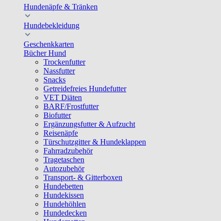
Hundenäpfe & Tränken
Hundebekleidung
Geschenkkarten
Bücher Hund
Trockenfutter
Nassfutter
Snacks
Getreidefreies Hundefutter
VET Diäten
BARF/Frostfutter
Biofutter
Ergänzungsfutter & Aufzucht
Reisenäpfe
Türschutzgitter & Hundeklappen
Fahrradzubehör
Tragetaschen
Autozubehör
Transport- & Gitterboxen
Hundebetten
Hundekissen
Hundehöhlen
Hundedecken