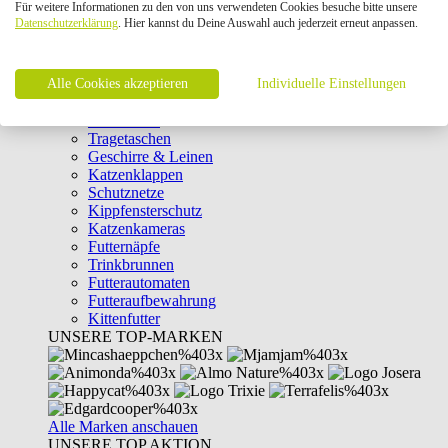
Für weitere Informationen zu den von uns verwendeten Cookies besuche bitte unsere
Intelligenzspielzeug
Datenschutzerklärung
. Hier kannst du Deine Auswahl auch jederzeit erneut anpassen.
Laserpointer & Elektrospielzeug
Katzentunnel
Clicker & Target Sticks für Katzen
Alle Cookies akzeptieren
Weiteres Katzenspielzeug
Individuelle Einstellungen
Transportboxen
Halsbänder
Tragetaschen
Geschirre & Leinen
Katzenklappen
Schutznetze
Kippfensterschutz
Katzenkameras
Futternäpfe
Trinkbrunnen
Futterautomaten
Futteraufbewahrung
Kittenfutter
UNSERE TOP-MARKEN
Alle Marken anschauen
UNSERE TOP AKTION