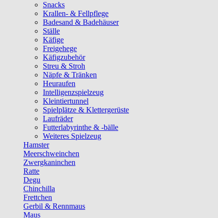
Snacks
Krallen- & Fellpflege
Badesand & Badehäuser
Ställe
Käfige
Freigehege
Käfigzubehör
Streu & Stroh
Näpfe & Tränken
Heuraufen
Intelligenzspielzeug
Kleintiertunnel
Spielplätze & Klettergerüste
Laufräder
Futterlabyrinthe & -bälle
Weiteres Spielzeug
Hamster
Meerschweinchen
Zwergkaninchen
Ratte
Degu
Chinchilla
Frettchen
Gerbil & Rennmaus
Maus