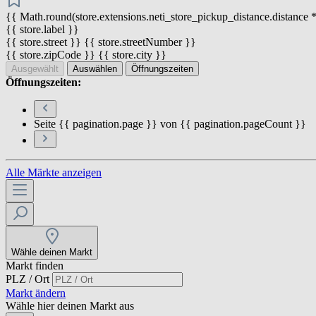
{{ Math.round(store.extensions.neti_store_pickup_distance.distance *
{{ store.label }}
{{ store.street }} {{ store.streetNumber }}
{{ store.zipCode }} {{ store.city }}
Ausgewählt
Auswählen
Öffnungszeiten
Öffnungszeiten:
Seite {{ pagination.page }} von {{ pagination.pageCount }}
Alle Märkte anzeigen
Wähle deinen Markt
Markt finden
PLZ / Ort
Markt ändern
Wähle hier deinen Markt aus