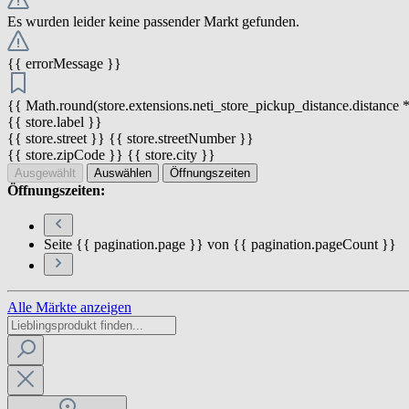
Es wurden leider keine passender Markt gefunden.
{{ errorMessage }}
{{ Math.round(store.extensions.neti_store_pickup_distance.distance *
{{ store.label }}
{{ store.street }} {{ store.streetNumber }}
{{ store.zipCode }} {{ store.city }}
Ausgewählt
Auswählen
Öffnungszeiten
Öffnungszeiten:
Seite {{ pagination.page }} von {{ pagination.pageCount }}
Alle Märkte anzeigen