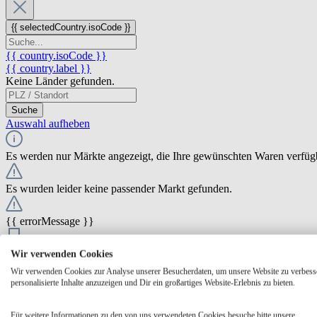
{{ selectedCountry.isoCode }}
{{ country.isoCode }}
{{ country.label }}
Keine Länder gefunden.
Suche
Auswahl aufheben
Es werden nur Märkte angezeigt, die Ihre gewünschten Waren verfüg
Es wurden leider keine passender Markt gefunden.
{{ errorMessage }}
{{ Math.round(store.extensions.neti_store_pickup_distance.distance *
Wir verwenden Cookies
{{ store.label }}
Wir verwenden Cookies zur Analyse unserer Besucherdaten, um unsere Website zu verbess
{{ store.street }} {{ store.streetNumber }}
personalisierte Inhalte anzuzeigen und Dir ein großartiges Website-Erlebnis zu bieten.
{{ store.zipCode }} {{ store.city }}
Ausgewählt
Auswählen
Öffnungszeiten
Für weitere Informationen zu den von uns verwendeten Cookies besuche bitte unsere