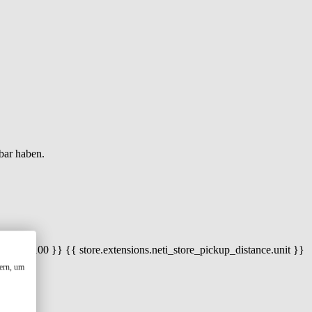
bar haben.
 100) / 100 }} {{ store.extensions.neti_store_pickup_distance.unit }}
ern, um