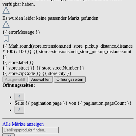
verfügbar haben.
Es wurden leider keine passender Markt gefunden.
{{ errorMessage }}
{{ Math.round(store.extensions.neti_store_pickup_distance.distance
* 100) / 100 }} {{ store.extensions.neti_store_pickup_distance.unit
}}
{{ store.label }}
{{ store.street }} {{ store.streetNumber }}
{{ store.zipCode }} {{ store.city }}
Ausgewählt
Auswählen
Öffnungszeiten
Öffnungszeiten:
Seite {{ pagination.page }} von {{ pagination.pageCount }}
Alle Märkte anzeigen