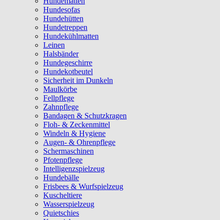
Hundematten
Hundesofas
Hundehütten
Hundetreppen
Hundekühlmatten
Leinen
Halsbänder
Hundegeschirre
Hundekotbeutel
Sicherheit im Dunkeln
Maulkörbe
Fellpflege
Zahnpflege
Bandagen & Schutzkragen
Floh- & Zeckenmittel
Windeln & Hygiene
Augen- & Ohrenpflege
Schermaschinen
Pfotenpflege
Intelligenzspielzeug
Hundebälle
Frisbees & Wurfspielzeug
Kuscheltiere
Wasserspielzeug
Quietschies