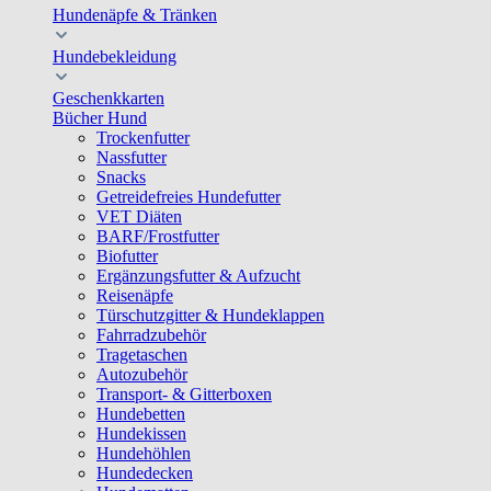
Hundenäpfe & Tränken
Hundebekleidung
Geschenkkarten
Bücher Hund
Trockenfutter
Nassfutter
Snacks
Getreidefreies Hundefutter
VET Diäten
BARF/Frostfutter
Biofutter
Ergänzungsfutter & Aufzucht
Reisenäpfe
Türschutzgitter & Hundeklappen
Fahrradzubehör
Tragetaschen
Autozubehör
Transport- & Gitterboxen
Hundebetten
Hundekissen
Hundehöhlen
Hundedecken