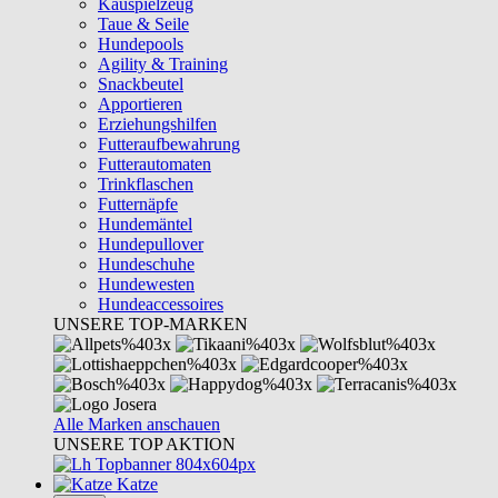
Kauspielzeug
Taue & Seile
Hundepools
Agility & Training
Snackbeutel
Apportieren
Erziehungshilfen
Futteraufbewahrung
Futterautomaten
Trinkflaschen
Futternäpfe
Hundemäntel
Hundepullover
Hundeschuhe
Hundewesten
Hundeaccessoires
UNSERE TOP-MARKEN
Alle Marken anschauen
UNSERE TOP AKTION
Katze