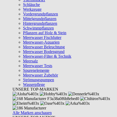
Schläuche
Werkzeuge
Vordergrundpflanzen
Mittelgrundpflanzen
Hintergrundpflanzen
Schwimmpflanzen
Pflanzen auf Holz & Stein
Meerwasser Fischfutter
Meerwasser-Aquarien
Meerwasser Beleuchtung
Meerwasser Bodengrund
Meerwasser-Filter & Technik
Meersalz
Meerwasser Tests
Spurenelemente
Meerwasser Zubehör
Strömungspumpen
Wasserpflege
UNSERE TOP-MARKEN
Alle Marken anschauen