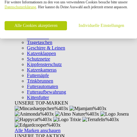
Für weitere Informationen zu den von uns verwendeten Cookies besuche bitte unsere
Intelligenzspielzeug
Datenschutzerklärung
. Hier kannst du Deine Auswahl auch jederzeit erneut anpassen.
Laserpointer & Elektrospielzeug
Katzentunnel
Clicker & Target Sticks für Katzen
Alle Cookies akzeptieren
Weiteres Katzenspielzeug
Individuelle Einstellungen
Transportboxen
Halsbänder
Tragetaschen
Geschirre & Leinen
Katzenklappen
Schutznetze
Kippfensterschutz
Katzenkameras
Futternäpfe
Trinkbrunnen
Futterautomaten
Futteraufbewahrung
Kittenfutter
UNSERE TOP-MARKEN
Alle Marken anschauen
UNSERE TOP AKTION