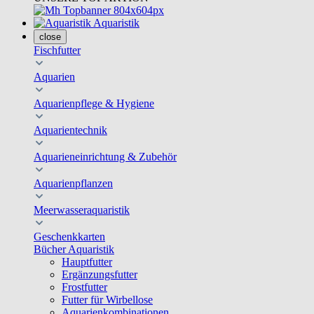
Aquaristik
close
Fischfutter
Aquarien
Aquarienpflege & Hygiene
Aquarientechnik
Aquarieneinrichtung & Zubehör
Aquarienpflanzen
Meerwasseraquaristik
Geschenkkarten
Bücher Aquaristik
Hauptfutter
Ergänzungsfutter
Frostfutter
Futter für Wirbellose
Aquarienkombinationen