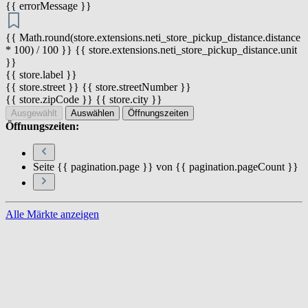
{{ errorMessage }}
{{ Math.round(store.extensions.neti_store_pickup_distance.distance
* 100) / 100 }} {{ store.extensions.neti_store_pickup_distance.unit
}}
{{ store.label }}
{{ store.street }} {{ store.streetNumber }}
{{ store.zipCode }} {{ store.city }}
Ausgewählt
Auswählen
Öffnungszeiten
Öffnungszeiten:
Seite {{ pagination.page }} von {{ pagination.pageCount }}
Alle Märkte anzeigen