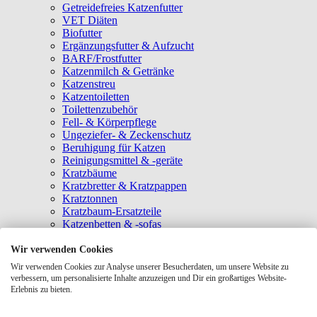
Getreidefreies Katzenfutter
VET Diäten
Biofutter
Ergänzungsfutter & Aufzucht
BARF/Frostfutter
Katzenmilch & Getränke
Katzenstreu
Katzentoiletten
Toilettenzubehör
Fell- & Körperpflege
Ungeziefer- & Zeckenschutz
Beruhigung für Katzen
Reinigungsmittel & -geräte
Kratzbäume
Kratzbretter & Kratzpappen
Kratztonnen
Kratzbaum-Ersatzteile
Katzenbetten & -sofas
Katzenhöhlen
Katzenhäuser
Wir verwenden Cookies
Hängematten & Fensterliegeplätze
Wir verwenden Cookies zur Analyse unserer Besucherdaten, um unsere Website zu
Katzendecken & -matten
verbessern, um personalisierte Inhalte anzuzeigen und Dir ein großartiges Website-
Baldrian- & Catnipspielzeug
Erlebnis zu bieten.
Spielmäuse & Bälle
Katzenangeln