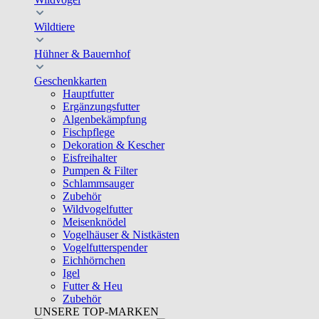
Wildtiere
Hühner & Bauernhof
Geschenkkarten
Hauptfutter
Ergänzungsfutter
Algenbekämpfung
Fischpflege
Dekoration & Kescher
Eisfreihalter
Pumpen & Filter
Schlammsauger
Zubehör
Wildvogelfutter
Meisenknödel
Vogelhäuser & Nistkästen
Vogelfutterspender
Eichhörnchen
Igel
Futter & Heu
Zubehör
UNSERE TOP-MARKEN