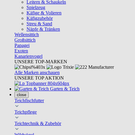
Leitern & Schaukeln
Spielzeug
Käfige & Volieren
Käfigzubehör
Streu & Sand
Näpfe & Tränken
Wellensittich
Großsittich
Papagei
Exoten
Kanarienvogel
UNSERE TOP-MARKEN
Alle Marken anschauen
UNSERE TOP AKTION
Garten & Teich
close
Teichfischfutter
Teichpflege
Teichtechnik & Zubehör
Wildvögel