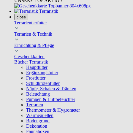
UNSERE TOP AKTION
Terraristik
close
Terrarientierfutter
Terrarien & Technik
Einrichtung & Pflege
Geschenkkarten
Bücher Terraristik
Hauptfutter
Ergänzungsfutter
Frostfutter
Schildkrötenfutter
Näpfe, Schalen & Tränken
Beleuchtung
Pumpen & Luftbefeuchter
Terrarien
Thermometer & Hygrometer
Wärmequellen
Bodengrund
Dekoration
Faunaboxen