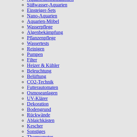
Süßwasser-Aquarien
Einsteiger-Sets
Nano-Aquarien
Aquarien-Möbel
Wasserpflege
Algenbekämpfung
Pflanzenpflege
Wassertests
Reinigen
Pumpen
Filter
Heizer & Kühler
Beleuchtung
Belüftung
CO2-Technik
Futterautomaten
Osmoseanlagen
UV-Klärer
Dekoration
Bodengrund
Rückwände
Ablaichkästen
Kescher
Sonstiges
Thermometer