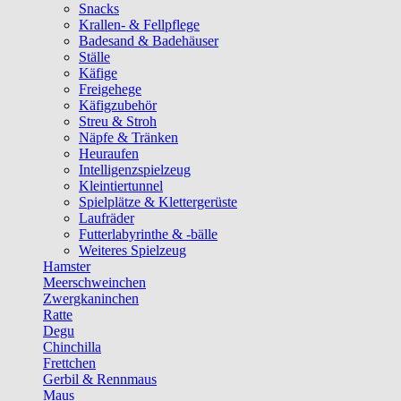
Snacks
Krallen- & Fellpflege
Badesand & Badehäuser
Ställe
Käfige
Freigehege
Käfigzubehör
Streu & Stroh
Näpfe & Tränken
Heuraufen
Intelligenzspielzeug
Kleintiertunnel
Spielplätze & Klettergerüste
Laufräder
Futterlabyrinthe & -bälle
Weiteres Spielzeug
Hamster
Meerschweinchen
Zwergkaninchen
Ratte
Degu
Chinchilla
Frettchen
Gerbil & Rennmaus
Maus