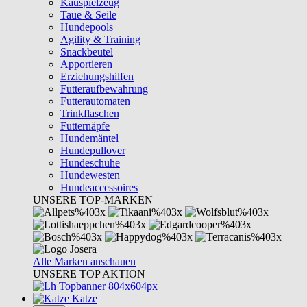
Kauspielzeug
Taue & Seile
Hundepools
Agility & Training
Snackbeutel
Apportieren
Erziehungshilfen
Futteraufbewahrung
Futterautomaten
Trinkflaschen
Futternäpfe
Hundemäntel
Hundepullover
Hundeschuhe
Hundewesten
Hundeaccessoires
UNSERE TOP-MARKEN
Alle Marken anschauen
UNSERE TOP AKTION
Katze