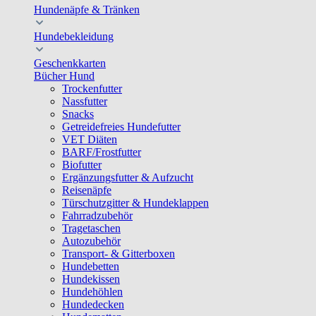
Hundenäpfe & Tränken
Hundebekleidung
Geschenkkarten
Bücher Hund
Trockenfutter
Nassfutter
Snacks
Getreidefreies Hundefutter
VET Diäten
BARF/Frostfutter
Biofutter
Ergänzungsfutter & Aufzucht
Reisenäpfe
Türschutzgitter & Hundeklappen
Fahrradzubehör
Tragetaschen
Autozubehör
Transport- & Gitterboxen
Hundebetten
Hundekissen
Hundehöhlen
Hundedecken