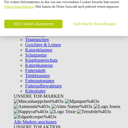
Für weitere Informationen zu den von uns verwendeten Cookies besuche bitte unsere
Intelligenzspielzeug
Datenschutzerklärung
. Hier kannst du Deine Auswahl auch jederzeit erneut anpassen.
Laserpointer & Elektrospielzeug
Katzentunnel
Clicker & Target Sticks für Katzen
Alle Cookies akzeptieren
Weiteres Katzenspielzeug
Individuelle Einstellungen
Transportboxen
Halsbänder
Tragetaschen
Geschirre & Leinen
Katzenklappen
Schutznetze
Kippfensterschutz
Katzenkameras
Futternäpfe
Trinkbrunnen
Futterautomaten
Futteraufbewahrung
Kittenfutter
UNSERE TOP-MARKEN
Alle Marken anschauen
UNSERE TOP AKTION