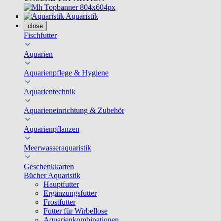
Aquaristik
close
Fischfutter
Aquarien
Aquarienpflege & Hygiene
Aquarientechnik
Aquarieneinrichtung & Zubehör
Aquarienpflanzen
Meerwasseraquaristik
Geschenkkarten
Bücher Aquaristik
Hauptfutter
Ergänzungsfutter
Frostfutter
Futter für Wirbellose
Aquarienkombinationen