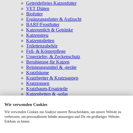
Getreidefreies Katzenfutter
VET Diäten
Biofutter
Ergänzungsfutter & Aufzucht
BARF/Frostfutter
Katzenmilch & Getränke
Katzenstreu
Katzentoiletten
Toilettenzubehör
Fell- & Körperpflege
Ungeziefer- & Zeckenschutz
Beruhigung für Katzen
Reinigungsmittel & -geräte
Kratzbäume
Kratzbretter & Kratzpappen
Kratztonnen
Kratzbaum-Ersatzteile
Katzenbetten & -sofas
Katzenhöhlen
Katzenhäuser
Wir verwenden Cookies
Hängematten & Fensterliegeplätze
Wir verwenden Cookies zur Analyse unserer Besucherdaten, um unsere Website zu
Katzendecken & -matten
verbessern, um personalisierte Inhalte anzuzeigen und Dir ein großartiges Website-
Baldrian- & Catnipspielzeug
Erlebnis zu bieten.
Spielmäuse & Bälle
Katzenangeln