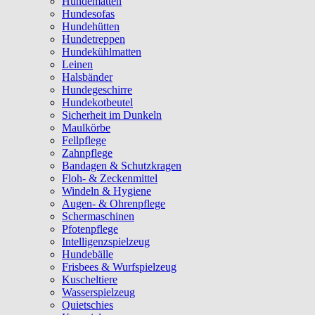
Hundematten
Hundesofas
Hundehütten
Hundetreppen
Hundekühlmatten
Leinen
Halsbänder
Hundegeschirre
Hundekotbeutel
Sicherheit im Dunkeln
Maulkörbe
Fellpflege
Zahnpflege
Bandagen & Schutzkragen
Floh- & Zeckenmittel
Windeln & Hygiene
Augen- & Ohrenpflege
Schermaschinen
Pfotenpflege
Intelligenzspielzeug
Hundebälle
Frisbees & Wurfspielzeug
Kuscheltiere
Wasserspielzeug
Quietschies