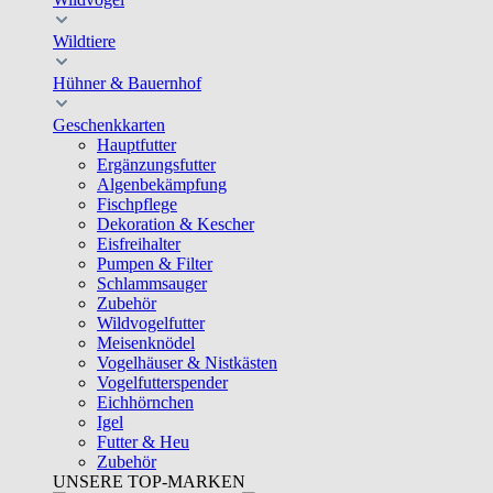
Wildtiere
Hühner & Bauernhof
Geschenkkarten
Hauptfutter
Ergänzungsfutter
Algenbekämpfung
Fischpflege
Dekoration & Kescher
Eisfreihalter
Pumpen & Filter
Schlammsauger
Zubehör
Wildvogelfutter
Meisenknödel
Vogelhäuser & Nistkästen
Vogelfutterspender
Eichhörnchen
Igel
Futter & Heu
Zubehör
UNSERE TOP-MARKEN