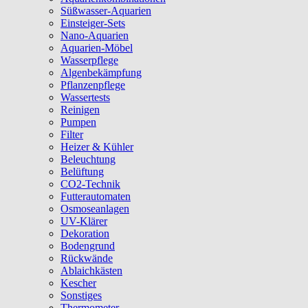
Süßwasser-Aquarien
Einsteiger-Sets
Nano-Aquarien
Aquarien-Möbel
Wasserpflege
Algenbekämpfung
Pflanzenpflege
Wassertests
Reinigen
Pumpen
Filter
Heizer & Kühler
Beleuchtung
Belüftung
CO2-Technik
Futterautomaten
Osmoseanlagen
UV-Klärer
Dekoration
Bodengrund
Rückwände
Ablaichkästen
Kescher
Sonstiges
Thermometer