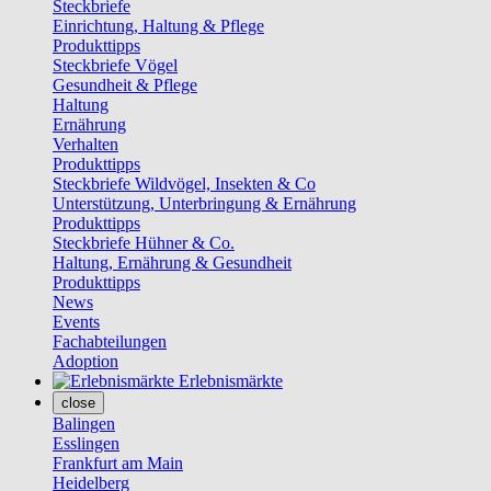
Steckbriefe
Einrichtung, Haltung & Pflege
Produkttipps
Steckbriefe Vögel
Gesundheit & Pflege
Haltung
Ernährung
Verhalten
Produkttipps
Steckbriefe Wildvögel, Insekten & Co
Unterstützung, Unterbringung & Ernährung
Produkttipps
Steckbriefe Hühner & Co.
Haltung, Ernährung & Gesundheit
Produkttipps
News
Events
Fachabteilungen
Adoption
Erlebnismärkte
close
Balingen
Esslingen
Frankfurt am Main
Heidelberg