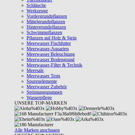
Schläuche
Werkzeuge
Vordergrundpflanzen
Mittelgrundpflanzen
Hintergrundpflanzen
Schwimmpflanzen
Pflanzen auf Holz & Stein
Meerwasser Fischfutter
Meerwasser-Aquarien
Meerwasser Beleuchtung
Meerwasser Bodengrund
Meerwasser-Filter & Technik
Meersalz
Meerwasser Tests
Spurenelemente
Meerwasser Zubehör
Strömungspumpen
Wasserpflege
UNSERE TOP-MARKEN
Alle Marken anschauen