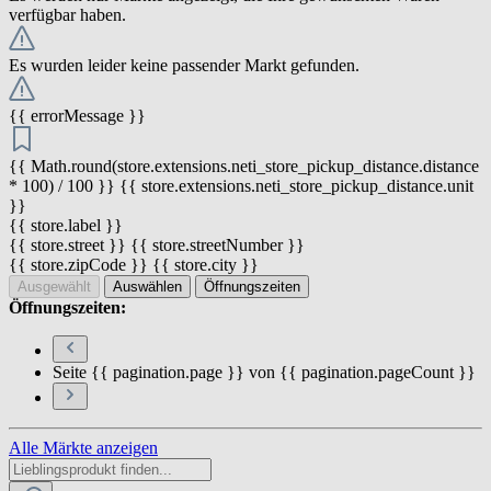
verfügbar haben.
Es wurden leider keine passender Markt gefunden.
{{ errorMessage }}
{{ Math.round(store.extensions.neti_store_pickup_distance.distance
* 100) / 100 }} {{ store.extensions.neti_store_pickup_distance.unit
}}
{{ store.label }}
{{ store.street }} {{ store.streetNumber }}
{{ store.zipCode }} {{ store.city }}
Ausgewählt
Auswählen
Öffnungszeiten
Öffnungszeiten:
Seite {{ pagination.page }} von {{ pagination.pageCount }}
Alle Märkte anzeigen