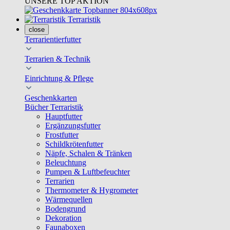
UNSERE TOP AKTION
Terraristik
close
Terrarientierfutter
Terrarien & Technik
Einrichtung & Pflege
Geschenkkarten
Bücher Terraristik
Hauptfutter
Ergänzungsfutter
Frostfutter
Schildkrötenfutter
Näpfe, Schalen & Tränken
Beleuchtung
Pumpen & Luftbefeuchter
Terrarien
Thermometer & Hygrometer
Wärmequellen
Bodengrund
Dekoration
Faunaboxen