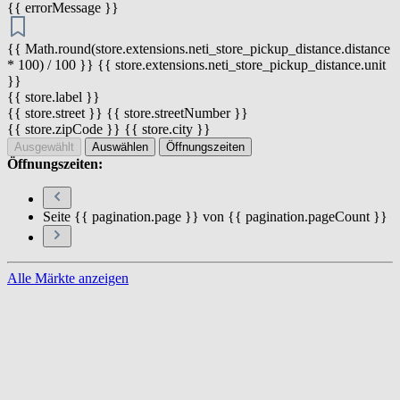
{{ errorMessage }}
{{ Math.round(store.extensions.neti_store_pickup_distance.distance
* 100) / 100 }} {{ store.extensions.neti_store_pickup_distance.unit
}}
{{ store.label }}
{{ store.street }} {{ store.streetNumber }}
{{ store.zipCode }} {{ store.city }}
Ausgewählt
Auswählen
Öffnungszeiten
Öffnungszeiten:
Seite {{ pagination.page }} von {{ pagination.pageCount }}
Alle Märkte anzeigen