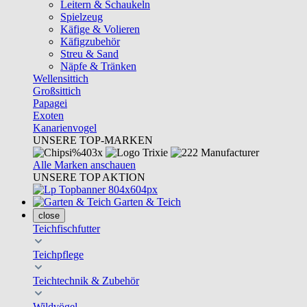
Leitern & Schaukeln
Spielzeug
Käfige & Volieren
Käfigzubehör
Streu & Sand
Näpfe & Tränken
Wellensittich
Großsittich
Papagei
Exoten
Kanarienvogel
UNSERE TOP-MARKEN
Alle Marken anschauen
UNSERE TOP AKTION
Garten & Teich
close
Teichfischfutter
Teichpflege
Teichtechnik & Zubehör
Wildvögel