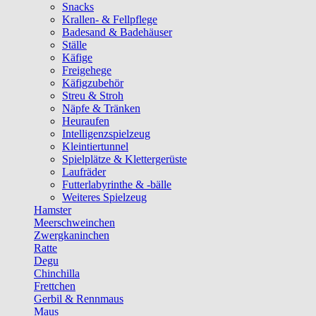
Snacks
Krallen- & Fellpflege
Badesand & Badehäuser
Ställe
Käfige
Freigehege
Käfigzubehör
Streu & Stroh
Näpfe & Tränken
Heuraufen
Intelligenzspielzeug
Kleintiertunnel
Spielplätze & Klettergerüste
Laufräder
Futterlabyrinthe & -bälle
Weiteres Spielzeug
Hamster
Meerschweinchen
Zwergkaninchen
Ratte
Degu
Chinchilla
Frettchen
Gerbil & Rennmaus
Maus