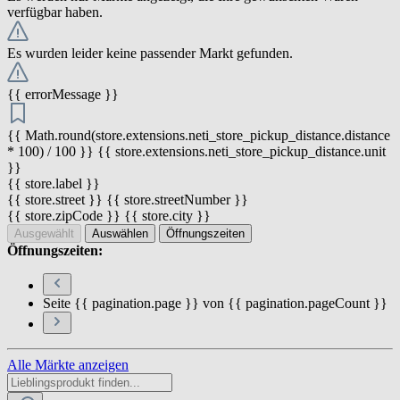
verfügbar haben.
Es wurden leider keine passender Markt gefunden.
{{ errorMessage }}
{{ Math.round(store.extensions.neti_store_pickup_distance.distance
* 100) / 100 }} {{ store.extensions.neti_store_pickup_distance.unit
}}
{{ store.label }}
{{ store.street }} {{ store.streetNumber }}
{{ store.zipCode }} {{ store.city }}
Ausgewählt
Auswählen
Öffnungszeiten
Öffnungszeiten:
Seite {{ pagination.page }} von {{ pagination.pageCount }}
Alle Märkte anzeigen