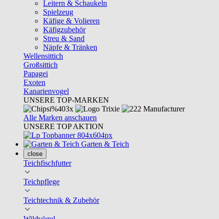
Leitern & Schaukeln
Spielzeug
Käfige & Volieren
Käfigzubehör
Streu & Sand
Näpfe & Tränken
Wellensittich
Großsittich
Papagei
Exoten
Kanarienvogel
UNSERE TOP-MARKEN
Alle Marken anschauen
UNSERE TOP AKTION
Garten & Teich
close
Teichfischfutter
Teichpflege
Teichtechnik & Zubehör
Wildvögel