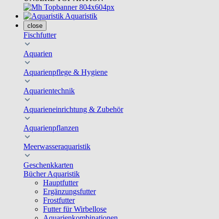
Aquaristik
close
Fischfutter
Aquarien
Aquarienpflege & Hygiene
Aquarientechnik
Aquarieneinrichtung & Zubehör
Aquarienpflanzen
Meerwasseraquaristik
Geschenkkarten
Bücher Aquaristik
Hauptfutter
Ergänzungsfutter
Frostfutter
Futter für Wirbellose
Aquarienkombinationen