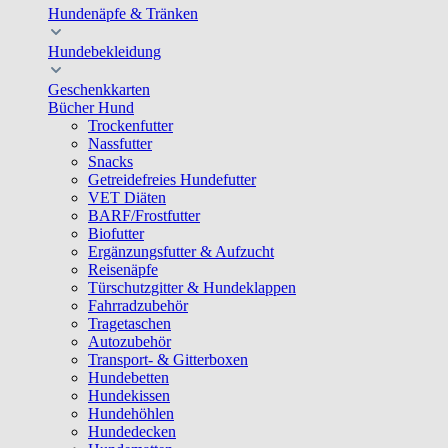
Hundenäpfe & Tränken
Hundebekleidung
Geschenkkarten
Bücher Hund
Trockenfutter
Nassfutter
Snacks
Getreidefreies Hundefutter
VET Diäten
BARF/Frostfutter
Biofutter
Ergänzungsfutter & Aufzucht
Reisenäpfe
Türschutzgitter & Hundeklappen
Fahrradzubehör
Tragetaschen
Autozubehör
Transport- & Gitterboxen
Hundebetten
Hundekissen
Hundehöhlen
Hundedecken