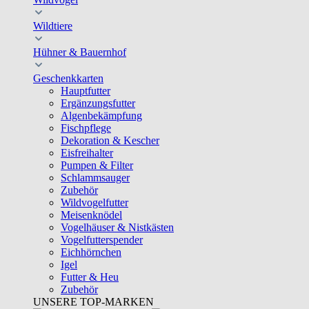
Wildtiere
Hühner & Bauernhof
Geschenkkarten
Hauptfutter
Ergänzungsfutter
Algenbekämpfung
Fischpflege
Dekoration & Kescher
Eisfreihalter
Pumpen & Filter
Schlammsauger
Zubehör
Wildvogelfutter
Meisenknödel
Vogelhäuser & Nistkästen
Vogelfutterspender
Eichhörnchen
Igel
Futter & Heu
Zubehör
UNSERE TOP-MARKEN