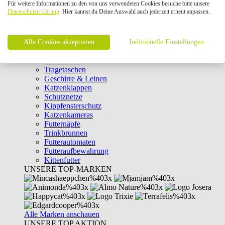
Für weitere Informationen zu den von uns verwendeten Cookies besuche bitte unsere
Intelligenzspielzeug
Datenschutzerklärung
. Hier kannst du Deine Auswahl auch jederzeit erneut anpassen.
Laserpointer & Elektrospielzeug
Katzentunnel
Clicker & Target Sticks für Katzen
Alle Cookies akzeptieren
Weiteres Katzenspielzeug
Individuelle Einstellungen
Transportboxen
Halsbänder
Tragetaschen
Geschirre & Leinen
Katzenklappen
Schutznetze
Kippfensterschutz
Katzenkameras
Futternäpfe
Trinkbrunnen
Futterautomaten
Futteraufbewahrung
Kittenfutter
UNSERE TOP-MARKEN
Alle Marken anschauen
UNSERE TOP AKTION