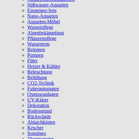
Süßwasser-Aquarien
Einsteiger-Sets
Nano-Aquarien
Aquarien-Möbel
Wasserpflege
Algenbekämpfung
Pflanzenpflege
Wassertests
Reinigen
Pumpen
Filter
Heizer & Kühler
Beleuchtung
Belüftung
CO2-Technik
Futterautomaten
Osmoseanlagen
UV-Klärer
Dekoration
Bodengrund
Rückwände
Ablaichkästen
Kescher
Sonstiges
Thermometer