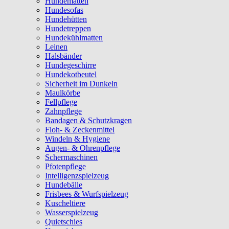
Hundematten
Hundesofas
Hundehütten
Hundetreppen
Hundekühlmatten
Leinen
Halsbänder
Hundegeschirre
Hundekotbeutel
Sicherheit im Dunkeln
Maulkörbe
Fellpflege
Zahnpflege
Bandagen & Schutzkragen
Floh- & Zeckenmittel
Windeln & Hygiene
Augen- & Ohrenpflege
Schermaschinen
Pfotenpflege
Intelligenzspielzeug
Hundebälle
Frisbees & Wurfspielzeug
Kuscheltiere
Wasserspielzeug
Quietschies