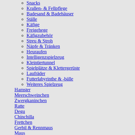
Snacks
Krallen- & Fellpflege
Badesand & Badehäuser
Ställe
Käfige
Freigehege
Käfigzubehör
Streu & Stroh
Näpfe & Tränken
Heuraufen
Intelligenzspielzeug
Kleintiertunnel
Spielplätze & Klettergerüste
Laufräder
Futterlabyrinthe & -bälle
Weiteres Spielzeug
Hamster
Meerschweinchen
Zwergkaninchen
Ratte
Degu
Chinchilla
Frettchen
Gerbil & Rennmaus
Maus