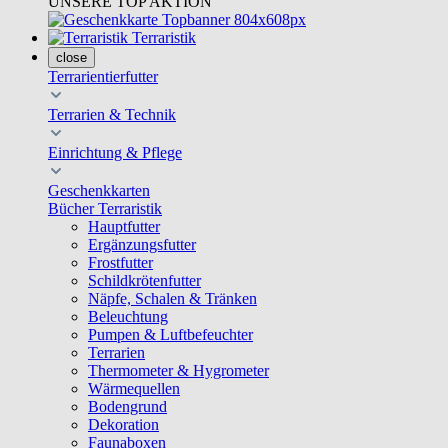
UNSERE TOP AKTION
Terraristik
close
Terrarientierfutter
Terrarien & Technik
Einrichtung & Pflege
Geschenkkarten
Bücher Terraristik
Hauptfutter
Ergänzungsfutter
Frostfutter
Schildkrötenfutter
Näpfe, Schalen & Tränken
Beleuchtung
Pumpen & Luftbefeuchter
Terrarien
Thermometer & Hygrometer
Wärmequellen
Bodengrund
Dekoration
Faunaboxen