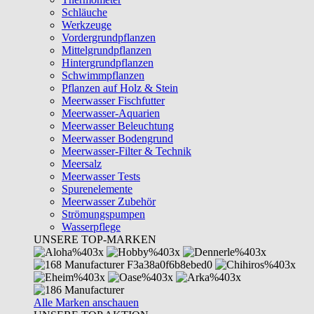
Schläuche
Werkzeuge
Vordergrundpflanzen
Mittelgrundpflanzen
Hintergrundpflanzen
Schwimmpflanzen
Pflanzen auf Holz & Stein
Meerwasser Fischfutter
Meerwasser-Aquarien
Meerwasser Beleuchtung
Meerwasser Bodengrund
Meerwasser-Filter & Technik
Meersalz
Meerwasser Tests
Spurenelemente
Meerwasser Zubehör
Strömungspumpen
Wasserpflege
UNSERE TOP-MARKEN
Alle Marken anschauen