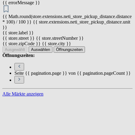
{{ errorMessage }}
{{ Math.round(store.extensions.neti_store_pickup_distance.distance
* 100) / 100 }} {{ store.extensions.neti_store_pickup_distance.unit
}}
{{ store.label }}
{{ store.street }} {{ store.streetNumber }}
{{ store.zipCode }} {{ store.city }}
Ausgewählt
Auswählen
Öffnungszeiten
Öffnungszeiten:
Seite {{ pagination.page }} von {{ pagination.pageCount }}
Alle Märkte anzeigen