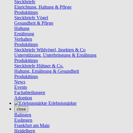
Steckbriefe
Einrichtung, Haltung & Pflege
Produkttipps
Steckbriefe Vögel
Gesundheit & Pflege
Haltung
Ernährung
Verhalten
Produkttipps
Steckbriefe Wildvögel, Insekten & Co
Unterstützung, Unterbringung & Ernährung
Produkttipps
Steckbriefe Hühner & Co.
Haltung, Ernährung & Gesundheit
Produkttipps
News
Events
Fachabteilungen
Adoption
Erlebnismärkte
close
Balingen
Esslingen
Frankfurt am Main
Heidelberg