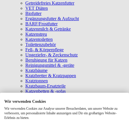
Getreidefreies Katzenfutter
VET Diäten
Biofutter
Ergänzungsfutter & Aufzucht
BARF/Frostfutter
Katzenmilch & Getränke
Katzenstreu
Katzentoiletten
Toilettenzubehör
Fell- & Körperpflege
Ungeziefer- & Zeckenschutz
Beruhigung für Katzen
Reinigungsmittel & -geräte
Kratzbäume
Kratzbretter & Kratzpappen
Kratztonnen
Kratzbaum-Ersatzteile
Katzenbetten & -sofas
Katzenhöhlen
Katzenhäuser
Wir verwenden Cookies
Hängematten & Fensterliegeplätze
Wir verwenden Cookies zur Analyse unserer Besucherdaten, um unsere Website zu
Katzendecken & -matten
verbessern, um personalisierte Inhalte anzuzeigen und Dir ein großartiges Website-
Baldrian- & Catnipspielzeug
Erlebnis zu bieten.
Spielmäuse & Bälle
Katzenangeln