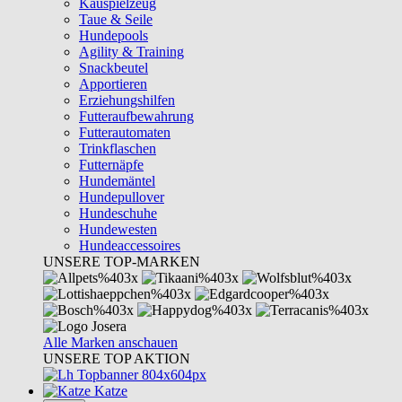
Kauspielzeug
Taue & Seile
Hundepools
Agility & Training
Snackbeutel
Apportieren
Erziehungshilfen
Futteraufbewahrung
Futterautomaten
Trinkflaschen
Futternäpfe
Hundemäntel
Hundepullover
Hundeschuhe
Hundewesten
Hundeaccessoires
UNSERE TOP-MARKEN
Alle Marken anschauen
UNSERE TOP AKTION
Katze