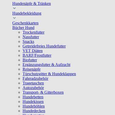
Hundenäpfe & Tränken
Hundebekleidung
Geschenkkarten
Bücher Hund
Trockenfutter
Nassfutter
Snacks
Getreidefreies Hundefutter
VET Diäten
BARF/Frostfutter
Biofutter
Ergänzungsfutter & Aufzucht
Reisenäpfe
Türschutzgitter & Hundeklappen
Fahrradzubehör
Tragetaschen
Autozubehör
Transport- & Gitterboxen
Hundebetten
Hundekissen
Hundehöhlen
Hundedecken