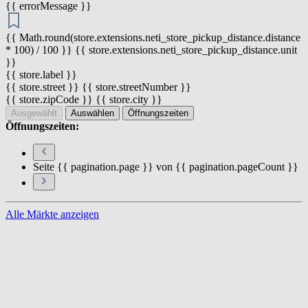
{{ errorMessage }}
{{ Math.round(store.extensions.neti_store_pickup_distance.distance
* 100) / 100 }} {{ store.extensions.neti_store_pickup_distance.unit
}}
{{ store.label }}
{{ store.street }} {{ store.streetNumber }}
{{ store.zipCode }} {{ store.city }}
Ausgewählt
Auswählen
Öffnungszeiten
Öffnungszeiten:
Seite {{ pagination.page }} von {{ pagination.pageCount }}
Alle Märkte anzeigen