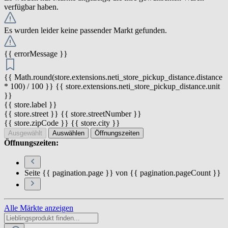
verfügbar haben.
Es wurden leider keine passender Markt gefunden.
{{ errorMessage }}
{{ Math.round(store.extensions.neti_store_pickup_distance.distance
* 100) / 100 }} {{ store.extensions.neti_store_pickup_distance.unit
}}
{{ store.label }}
{{ store.street }} {{ store.streetNumber }}
{{ store.zipCode }} {{ store.city }}
Ausgewählt
Auswählen
Öffnungszeiten
Öffnungszeiten:
Seite {{ pagination.page }} von {{ pagination.pageCount }}
Alle Märkte anzeigen