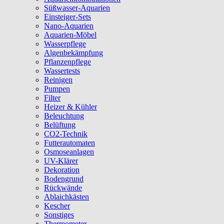
Süßwasser-Aquarien
Einsteiger-Sets
Nano-Aquarien
Aquarien-Möbel
Wasserpflege
Algenbekämpfung
Pflanzenpflege
Wassertests
Reinigen
Pumpen
Filter
Heizer & Kühler
Beleuchtung
Belüftung
CO2-Technik
Futterautomaten
Osmoseanlagen
UV-Klärer
Dekoration
Bodengrund
Rückwände
Ablaichkästen
Kescher
Sonstiges
Thermometer