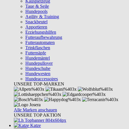
Kauspielzeug
Taue & Seile
Hundepools
Agility & Training
Snackbeutel
Apportieren
Erziehungshilfen
Futteraufbewahrung
Futterautomaten
Trinkflaschen
Futternäpfe
Hundemäntel
Hundepullover
Hundeschuhe
Hundewesten
Hundeaccessoires
UNSERE TOP-MARKEN
Alle Marken anschauen
UNSERE TOP AKTION
Katze