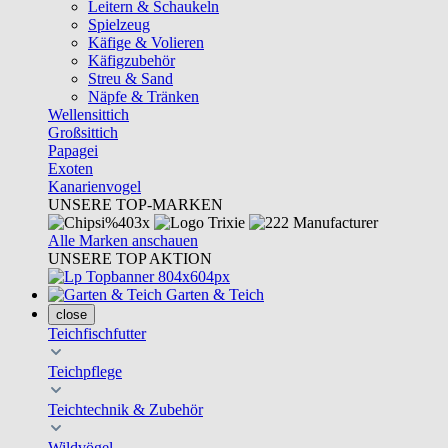
Leitern & Schaukeln
Spielzeug
Käfige & Volieren
Käfigzubehör
Streu & Sand
Näpfe & Tränken
Wellensittich
Großsittich
Papagei
Exoten
Kanarienvogel
UNSERE TOP-MARKEN
Alle Marken anschauen
UNSERE TOP AKTION
Garten & Teich
close
Teichfischfutter
Teichpflege
Teichtechnik & Zubehör
Wildvögel