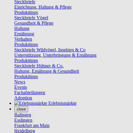
Steckbriefe
Einrichtung, Haltung & Pflege
Produkttipps
Steckbriefe Vögel
Gesundheit & Pflege
Haltung
Ernährung
Verhalten
Produkttipps
Steckbriefe Wildvögel, Insekten & Co
Unterstützung, Unterbringung & Ernährung
Produkttipps
Steckbriefe Hühner & Co.
Haltung, Ernährung & Gesundheit
Produkttipps
News
Events
Fachabteilungen
Adoption
Erlebnismärkte
close
Balingen
Esslingen
Frankfurt am Main
Heidelberg