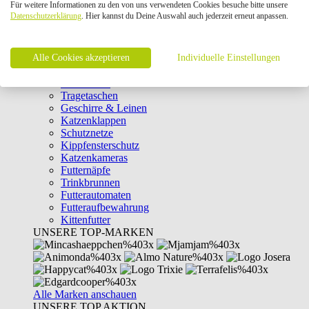
Für weitere Informationen zu den von uns verwendeten Cookies besuche bitte unsere
Intelligenzspielzeug
Datenschutzerklärung
. Hier kannst du Deine Auswahl auch jederzeit erneut anpassen.
Laserpointer & Elektrospielzeug
Katzentunnel
Clicker & Target Sticks für Katzen
Alle Cookies akzeptieren
Weiteres Katzenspielzeug
Individuelle Einstellungen
Transportboxen
Halsbänder
Tragetaschen
Geschirre & Leinen
Katzenklappen
Schutznetze
Kippfensterschutz
Katzenkameras
Futternäpfe
Trinkbrunnen
Futterautomaten
Futteraufbewahrung
Kittenfutter
UNSERE TOP-MARKEN
Alle Marken anschauen
UNSERE TOP AKTION