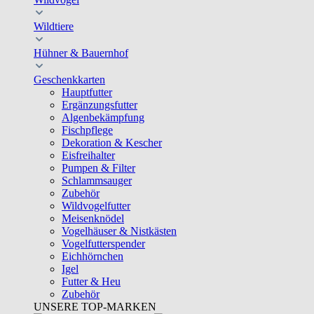
Wildtiere
Hühner & Bauernhof
Geschenkkarten
Hauptfutter
Ergänzungsfutter
Algenbekämpfung
Fischpflege
Dekoration & Kescher
Eisfreihalter
Pumpen & Filter
Schlammsauger
Zubehör
Wildvogelfutter
Meisenknödel
Vogelhäuser & Nistkästen
Vogelfutterspender
Eichhörnchen
Igel
Futter & Heu
Zubehör
UNSERE TOP-MARKEN