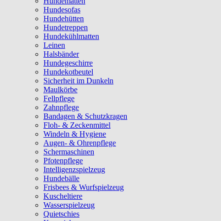
Hundematten
Hundesofas
Hundehütten
Hundetreppen
Hundekühlmatten
Leinen
Halsbänder
Hundegeschirre
Hundekotbeutel
Sicherheit im Dunkeln
Maulkörbe
Fellpflege
Zahnpflege
Bandagen & Schutzkragen
Floh- & Zeckenmittel
Windeln & Hygiene
Augen- & Ohrenpflege
Schermaschinen
Pfotenpflege
Intelligenzspielzeug
Hundebälle
Frisbees & Wurfspielzeug
Kuscheltiere
Wasserspielzeug
Quietschies