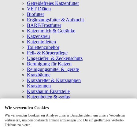
Getreidefreies Katzenfutter
VET Diäten
Biofutter
Ergänzungsfutter & Aufzucht
BARF/Frostfutter
Katzenmilch & Getränke
Katzenstreu
Katzentoiletten
Toilettenzubehör
Fell- & Körperpflege
Ungeziefer- & Zeckenschutz
Beruhigung für Katzen
Reinigungsmittel & -geräte
Kratzbäume
Kratzbretter & Kratzpappen
Kratztonnen
Kratzbaum-Ersatzteile
Katzenbetten & -sofas
Katzenhöhlen
Katzenhäuser
Wir verwenden Cookies
Hängematten & Fensterliegeplätze
Wir verwenden Cookies zur Analyse unserer Besucherdaten, um unsere Website zu
Katzendecken & -matten
verbessern, um personalisierte Inhalte anzuzeigen und Dir ein großartiges Website-
Baldrian- & Catnipspielzeug
Erlebnis zu bieten.
Spielmäuse & Bälle
Katzenangeln