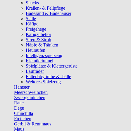
Snacks
Krallen- & Fellpflege
Badesand & Badehäuser
Ställe
Käfige
Freigehege
Käfigzubehör
Streu & Stroh
Näpfe & Tränken
Heuraufen
Intelligenzspielzeug
Kleintiertunnel
Spielplätze & Klettergerüste
Laufräder
Futterlabyrinthe & -bälle
Weiteres Spielzeug
Hamster
Meerschweinchen
Zwergkaninchen
Ratte
Degu
Chinchilla
Frettchen
Gerbil & Rennmaus
Maus