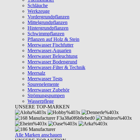
Schläuche
Werkzeuge
Vordergrundpflanzen
Mittelgrundpflanzen
Hintergrundpflanzen
Schwimmpflanzen
Pflanzen auf Holz & Stein
Meerwasser Fischfutter
Meerwasser-Aquarien
Meerwasser Beleuchtung
Meerwasser Bodengrund
Meerwasser-Filter & Technik
Meersalz
Meerwasser Tests
Spurenelemente
Meerwasser Zubehör
Strömungspumpen
Wasserpflege
UNSERE TOP-MARKEN
Alle Marken anschauen