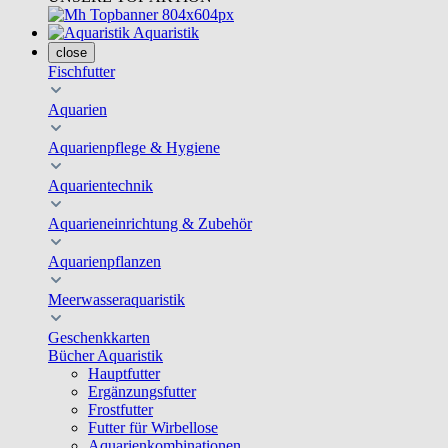
Aquaristik
close
Fischfutter
Aquarien
Aquarienpflege & Hygiene
Aquarientechnik
Aquarieneinrichtung & Zubehör
Aquarienpflanzen
Meerwasseraquaristik
Geschenkkarten
Bücher Aquaristik
Hauptfutter
Ergänzungsfutter
Frostfutter
Futter für Wirbellose
Aquarienkombinationen