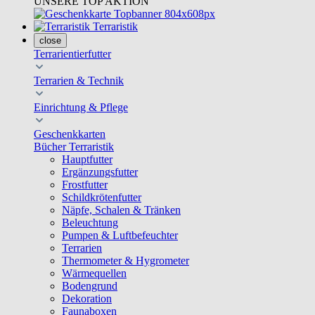
UNSERE TOP AKTION
Terraristik
close
Terrarientierfutter
Terrarien & Technik
Einrichtung & Pflege
Geschenkkarten
Bücher Terraristik
Hauptfutter
Ergänzungsfutter
Frostfutter
Schildkrötenfutter
Näpfe, Schalen & Tränken
Beleuchtung
Pumpen & Luftbefeuchter
Terrarien
Thermometer & Hygrometer
Wärmequellen
Bodengrund
Dekoration
Faunaboxen