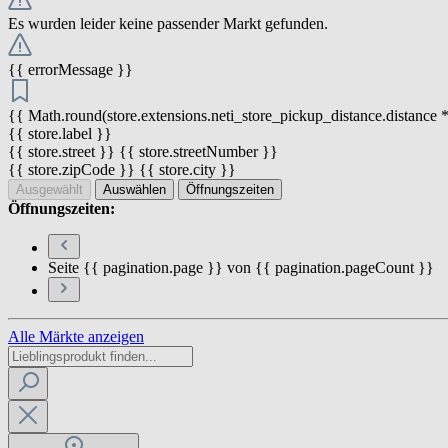
Es wurden leider keine passender Markt gefunden.
{{ errorMessage }}
{{ Math.round(store.extensions.neti_store_pickup_distance.distance *
{{ store.label }}
{{ store.street }} {{ store.streetNumber }}
{{ store.zipCode }} {{ store.city }}
Ausgewählt
Auswählen
Öffnungszeiten
Öffnungszeiten:
Seite {{ pagination.page }} von {{ pagination.pageCount }}
Alle Märkte anzeigen