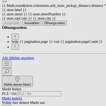
{{ Math.round(store.extensions.neti_store_pickup_distance.distance *
{{ store.label }}
{{ store.street }} {{ store.streetNumber }}
{{ store.zipCode }} {{ store.city }}
Ausgewählt
Auswählen
Öffnungszeiten
Öffnungszeiten:
Seite {{ pagination.page }} von {{ pagination.pageCount }}
Alle Märkte anzeigen
Wähle deinen Markt
Markt finden
PLZ / Ort
Markt ändern
Wähle hier deinen Markt aus