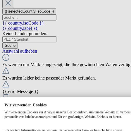
{{ selectedCountry.isoCode }}
{{ country.isoCode }}
{{ country.label }}
Keine Länder gefunden.
Suche
Auswahl aufheben
Es werden nur Märkte angezeigt, die Ihre gewünschten Waren verfüg
Es wurden leider keine passender Markt gefunden.
{{ errorMessage }}
{{ Math.round(store.extensions.neti_store_pickup_distance.distance *
Wir verwenden Cookies
{{ store.label }}
Wir verwenden Cookies zur Analyse unserer Besucherdaten, um unsere Website zu verbess
{{ store.street }} {{ store.streetNumber }}
personalisierte Inhalte anzuzeigen und Dir ein großartiges Website-Erlebnis zu bieten.
{{ store.zipCode }} {{ store.city }}
Ausgewählt
Auswählen
Öffnungszeiten
Für weitere Informationen zu den von uns verwendeten Cookies besuche bitte unsere