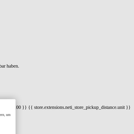
bar haben.
 100) / 100 }} {{ store.extensions.neti_store_pickup_distance.unit }}
ern, um