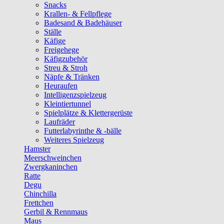
Snacks
Krallen- & Fellpflege
Badesand & Badehäuser
Ställe
Käfige
Freigehege
Käfigzubehör
Streu & Stroh
Näpfe & Tränken
Heuraufen
Intelligenzspielzeug
Kleintiertunnel
Spielplätze & Klettergerüste
Laufräder
Futterlabyrinthe & -bälle
Weiteres Spielzeug
Hamster
Meerschweinchen
Zwergkaninchen
Ratte
Degu
Chinchilla
Frettchen
Gerbil & Rennmaus
Maus