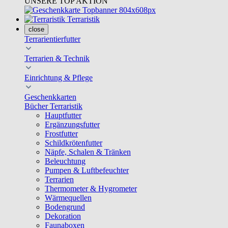
UNSERE TOP AKTION
Terraristik
close
Terrarientierfutter
Terrarien & Technik
Einrichtung & Pflege
Geschenkkarten
Bücher Terraristik
Hauptfutter
Ergänzungsfutter
Frostfutter
Schildkrötenfutter
Näpfe, Schalen & Tränken
Beleuchtung
Pumpen & Luftbefeuchter
Terrarien
Thermometer & Hygrometer
Wärmequellen
Bodengrund
Dekoration
Faunaboxen