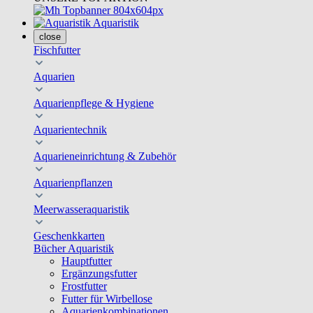
Aquaristik
close
Fischfutter
Aquarien
Aquarienpflege & Hygiene
Aquarientechnik
Aquarieneinrichtung & Zubehör
Aquarienpflanzen
Meerwasseraquaristik
Geschenkkarten
Bücher Aquaristik
Hauptfutter
Ergänzungsfutter
Frostfutter
Futter für Wirbellose
Aquarienkombinationen