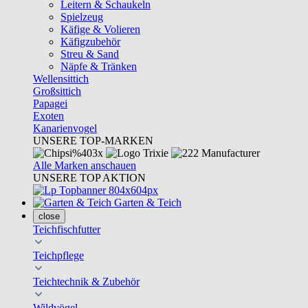
Leitern & Schaukeln
Spielzeug
Käfige & Volieren
Käfigzubehör
Streu & Sand
Näpfe & Tränken
Wellensittich
Großsittich
Papagei
Exoten
Kanarienvogel
UNSERE TOP-MARKEN
Alle Marken anschauen
UNSERE TOP AKTION
Garten & Teich
close
Teichfischfutter
Teichpflege
Teichtechnik & Zubehör
Wildvögel