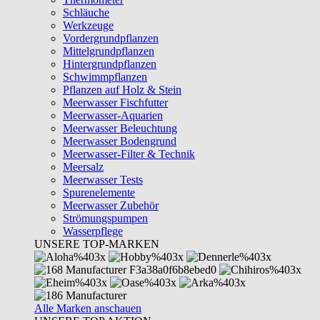
Schläuche
Werkzeuge
Vordergrundpflanzen
Mittelgrundpflanzen
Hintergrundpflanzen
Schwimmpflanzen
Pflanzen auf Holz & Stein
Meerwasser Fischfutter
Meerwasser-Aquarien
Meerwasser Beleuchtung
Meerwasser Bodengrund
Meerwasser-Filter & Technik
Meersalz
Meerwasser Tests
Spurenelemente
Meerwasser Zubehör
Strömungspumpen
Wasserpflege
UNSERE TOP-MARKEN
Alle Marken anschauen