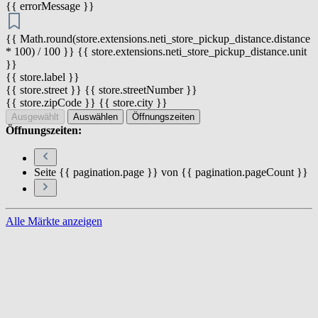
{{ errorMessage }}
{{ Math.round(store.extensions.neti_store_pickup_distance.distance
* 100) / 100 }} {{ store.extensions.neti_store_pickup_distance.unit
}}
{{ store.label }}
{{ store.street }} {{ store.streetNumber }}
{{ store.zipCode }} {{ store.city }}
Ausgewählt
Auswählen
Öffnungszeiten
Öffnungszeiten:
Seite {{ pagination.page }} von {{ pagination.pageCount }}
Alle Märkte anzeigen