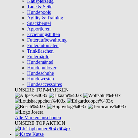
Kauspielzeug
Taue & Seile
Hundepools
Agility & Training
Snackbeutel
Apportieren
Erziehungshilfen
Futteraufbewahrung
Futterautomaten
Trinkflaschen
Futternäpfe
Hundemäntel
Hundepullover
Hundeschuhe
Hundewesten
Hundeaccessoires
UNSERE TOP-MARKEN
Alle Marken anschauen
UNSERE TOP AKTION
Katze