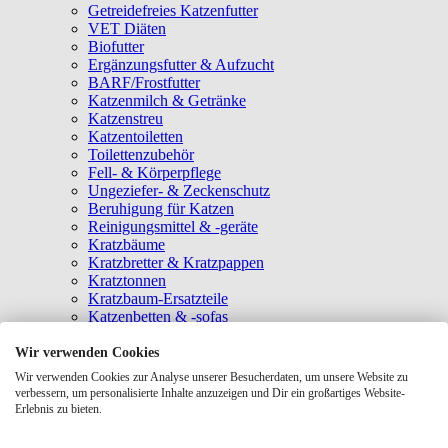
Getreidefreies Katzenfutter
VET Diäten
Biofutter
Ergänzungsfutter & Aufzucht
BARF/Frostfutter
Katzenmilch & Getränke
Katzenstreu
Katzentoiletten
Toilettenzubehör
Fell- & Körperpflege
Ungeziefer- & Zeckenschutz
Beruhigung für Katzen
Reinigungsmittel & -geräte
Kratzbäume
Kratzbretter & Kratzpappen
Kratztonnen
Kratzbaum-Ersatzteile
Katzenbetten & -sofas
Katzenhöhlen
Katzenhäuser
Wir verwenden Cookies
Hängematten & Fensterliegeplätze
Wir verwenden Cookies zur Analyse unserer Besucherdaten, um unsere Website zu
Katzendecken & -matten
verbessern, um personalisierte Inhalte anzuzeigen und Dir ein großartiges Website-
Baldrian- & Catnipspielzeug
Erlebnis zu bieten.
Spielmäuse & Bälle
Katzenangeln