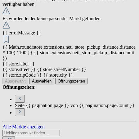
verfügbar haben.
Es wurden leider keine passender Markt gefunden.
{{ errorMessage }}
{{ Math.round(store.extensions.neti_store_pickup_distance.distance
* 100) / 100 }} {{ store.extensions.neti_store_pickup_distance.unit
}}
{{ store.label }}
{{ store.street }} {{ store.streetNumber }}
{{ store.zipCode }} {{ store.city }}
Ausgewählt
Auswählen
Öffnungszeiten
Öffnungszeiten:
Seite {{ pagination.page }} von {{ pagination.pageCount }}
Alle Märkte anzeigen