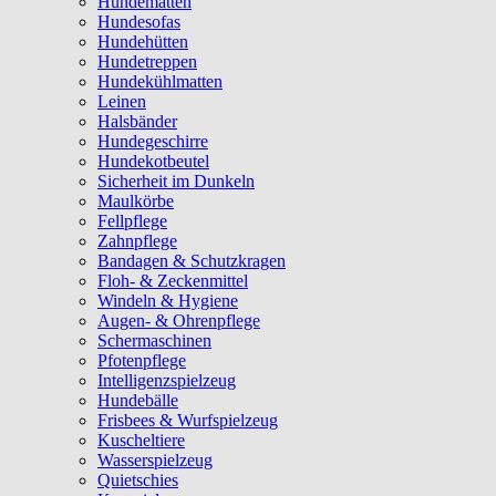
Hundematten
Hundesofas
Hundehütten
Hundetreppen
Hundekühlmatten
Leinen
Halsbänder
Hundegeschirre
Hundekotbeutel
Sicherheit im Dunkeln
Maulkörbe
Fellpflege
Zahnpflege
Bandagen & Schutzkragen
Floh- & Zeckenmittel
Windeln & Hygiene
Augen- & Ohrenpflege
Schermaschinen
Pfotenpflege
Intelligenzspielzeug
Hundebälle
Frisbees & Wurfspielzeug
Kuscheltiere
Wasserspielzeug
Quietschies