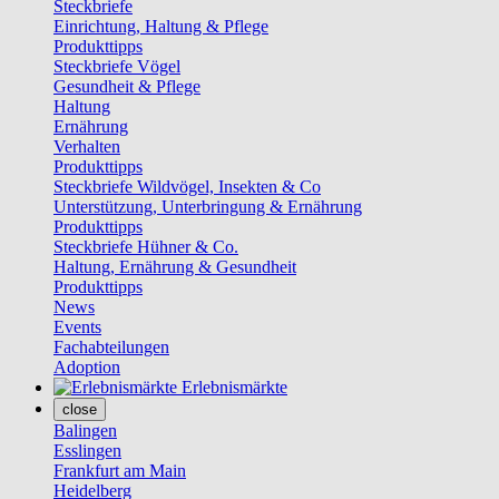
Steckbriefe
Einrichtung, Haltung & Pflege
Produkttipps
Steckbriefe Vögel
Gesundheit & Pflege
Haltung
Ernährung
Verhalten
Produkttipps
Steckbriefe Wildvögel, Insekten & Co
Unterstützung, Unterbringung & Ernährung
Produkttipps
Steckbriefe Hühner & Co.
Haltung, Ernährung & Gesundheit
Produkttipps
News
Events
Fachabteilungen
Adoption
Erlebnismärkte
close
Balingen
Esslingen
Frankfurt am Main
Heidelberg