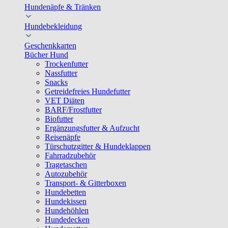
Hundenäpfe & Tränken
Hundebekleidung
Geschenkkarten
Bücher Hund
Trockenfutter
Nassfutter
Snacks
Getreidefreies Hundefutter
VET Diäten
BARF/Frostfutter
Biofutter
Ergänzungsfutter & Aufzucht
Reisenäpfe
Türschutzgitter & Hundeklappen
Fahrradzubehör
Tragetaschen
Autozubehör
Transport- & Gitterboxen
Hundebetten
Hundekissen
Hundehöhlen
Hundedecken