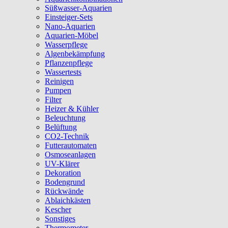
Süßwasser-Aquarien
Einsteiger-Sets
Nano-Aquarien
Aquarien-Möbel
Wasserpflege
Algenbekämpfung
Pflanzenpflege
Wassertests
Reinigen
Pumpen
Filter
Heizer & Kühler
Beleuchtung
Belüftung
CO2-Technik
Futterautomaten
Osmoseanlagen
UV-Klärer
Dekoration
Bodengrund
Rückwände
Ablaichkästen
Kescher
Sonstiges
Thermometer