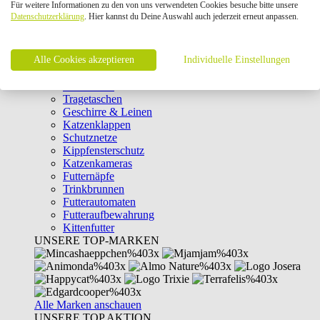
Für weitere Informationen zu den von uns verwendeten Cookies besuche bitte unsere
Intelligenzspielzeug
Datenschutzerklärung
. Hier kannst du Deine Auswahl auch jederzeit erneut anpassen.
Laserpointer & Elektrospielzeug
Katzentunnel
Clicker & Target Sticks für Katzen
Alle Cookies akzeptieren
Weiteres Katzenspielzeug
Individuelle Einstellungen
Transportboxen
Halsbänder
Tragetaschen
Geschirre & Leinen
Katzenklappen
Schutznetze
Kippfensterschutz
Katzenkameras
Futternäpfe
Trinkbrunnen
Futterautomaten
Futteraufbewahrung
Kittenfutter
UNSERE TOP-MARKEN
Alle Marken anschauen
UNSERE TOP AKTION