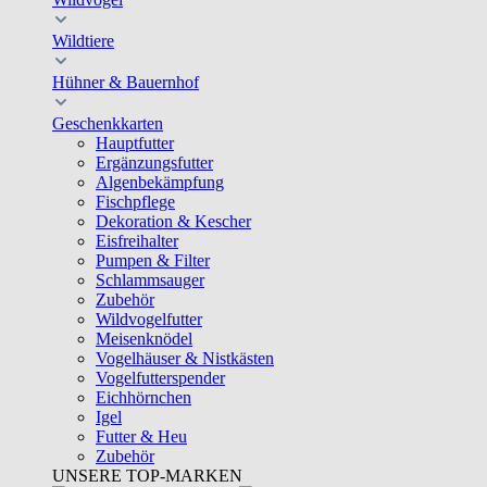
Wildtiere
Hühner & Bauernhof
Geschenkkarten
Hauptfutter
Ergänzungsfutter
Algenbekämpfung
Fischpflege
Dekoration & Kescher
Eisfreihalter
Pumpen & Filter
Schlammsauger
Zubehör
Wildvogelfutter
Meisenknödel
Vogelhäuser & Nistkästen
Vogelfutterspender
Eichhörnchen
Igel
Futter & Heu
Zubehör
UNSERE TOP-MARKEN