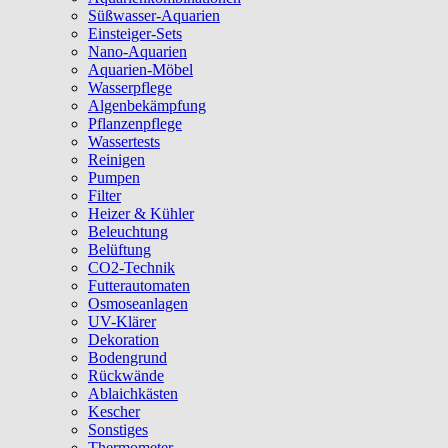
Süßwasser-Aquarien
Einsteiger-Sets
Nano-Aquarien
Aquarien-Möbel
Wasserpflege
Algenbekämpfung
Pflanzenpflege
Wassertests
Reinigen
Pumpen
Filter
Heizer & Kühler
Beleuchtung
Belüftung
CO2-Technik
Futterautomaten
Osmoseanlagen
UV-Klärer
Dekoration
Bodengrund
Rückwände
Ablaichkästen
Kescher
Sonstiges
Thermometer