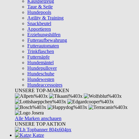
Kauspielzeug
Taue & Seile
Hundepools
Agility & Training
Snackbeutel
Apportieren
Erziehungshilfen
Futteraufbewahrung
Futterautomaten
Trinkflaschen
Futternäpfe
Hundemäntel
Hundepullover
Hundeschuhe
Hundewesten
Hundeaccessoires
UNSERE TOP-MARKEN
Alle Marken anschauen
UNSERE TOP AKTION
Katze