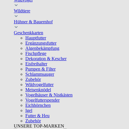
Wildtiere
Hühner & Bauernhof
Geschenkkarten
Hauptfutter
Ergänzungsfutter
Algenbekämpfung
Fischpflege
Dekoration & Kescher
Eisfreihalter
Pumpen & Filter
Schlammsauger
Zubehör
Wildvogelfutter
Meisenknödel
Vogelhäuser & Nistkästen
Vogelfutterspender
Eichhörnchen
Igel
Futter & Heu
Zubehör
UNSERE TOP-MARKEN