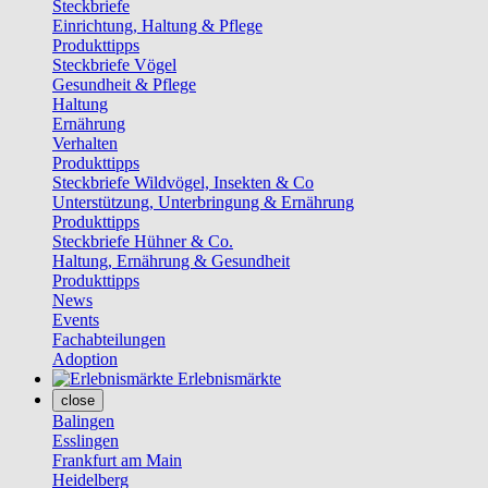
Steckbriefe
Einrichtung, Haltung & Pflege
Produkttipps
Steckbriefe Vögel
Gesundheit & Pflege
Haltung
Ernährung
Verhalten
Produkttipps
Steckbriefe Wildvögel, Insekten & Co
Unterstützung, Unterbringung & Ernährung
Produkttipps
Steckbriefe Hühner & Co.
Haltung, Ernährung & Gesundheit
Produkttipps
News
Events
Fachabteilungen
Adoption
Erlebnismärkte
close
Balingen
Esslingen
Frankfurt am Main
Heidelberg