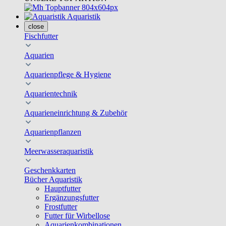
Aquaristik
close
Fischfutter
Aquarien
Aquarienpflege & Hygiene
Aquarientechnik
Aquarieneinrichtung & Zubehör
Aquarienpflanzen
Meerwasseraquaristik
Geschenkkarten
Bücher Aquaristik
Hauptfutter
Ergänzungsfutter
Frostfutter
Futter für Wirbellose
Aquarienkombinationen