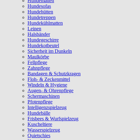
Hundematten
Hundesofas
Hundehütten
Hundetreppen
Hundekühlmatten
Leinen
Halsbänder
Hundegeschirre
Hundekotbeutel
Sicherheit im Dunkeln
Maulkörbe
Fellpflege
Zahnpflege
Bandagen & Schutzkragen
Floh- & Zeckenmittel
Windeln & Hygiene
Augen- & Ohrenpflege
Schermaschinen
Pfotenpflege
Intelligenzspielzeug
Hundebälle
Frisbees & Wurfspielzeug
Kuscheltiere
Wasserspielzeug
Quietschies