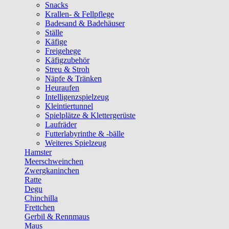
Snacks
Krallen- & Fellpflege
Badesand & Badehäuser
Ställe
Käfige
Freigehege
Käfigzubehör
Streu & Stroh
Näpfe & Tränken
Heuraufen
Intelligenzspielzeug
Kleintiertunnel
Spielplätze & Klettergerüste
Laufräder
Futterlabyrinthe & -bälle
Weiteres Spielzeug
Hamster
Meerschweinchen
Zwergkaninchen
Ratte
Degu
Chinchilla
Frettchen
Gerbil & Rennmaus
Maus