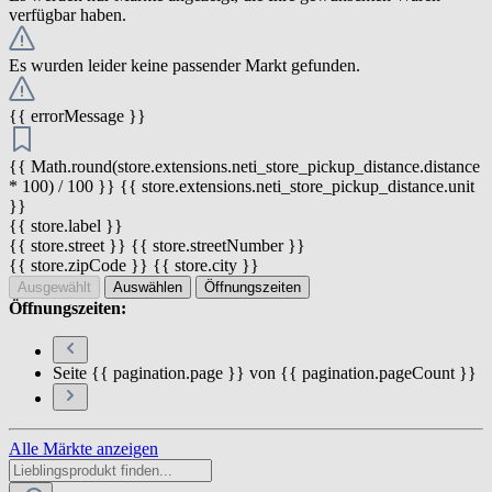
verfügbar haben.
Es wurden leider keine passender Markt gefunden.
{{ errorMessage }}
{{ Math.round(store.extensions.neti_store_pickup_distance.distance
* 100) / 100 }} {{ store.extensions.neti_store_pickup_distance.unit
}}
{{ store.label }}
{{ store.street }} {{ store.streetNumber }}
{{ store.zipCode }} {{ store.city }}
Ausgewählt
Auswählen
Öffnungszeiten
Öffnungszeiten:
Seite {{ pagination.page }} von {{ pagination.pageCount }}
Alle Märkte anzeigen