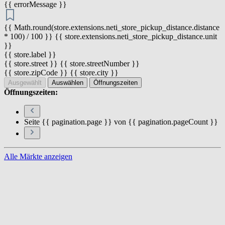
{{ errorMessage }}
{{ Math.round(store.extensions.neti_store_pickup_distance.distance
* 100) / 100 }} {{ store.extensions.neti_store_pickup_distance.unit
}}
{{ store.label }}
{{ store.street }} {{ store.streetNumber }}
{{ store.zipCode }} {{ store.city }}
Ausgewählt
Auswählen
Öffnungszeiten
Öffnungszeiten:
Seite {{ pagination.page }} von {{ pagination.pageCount }}
Alle Märkte anzeigen