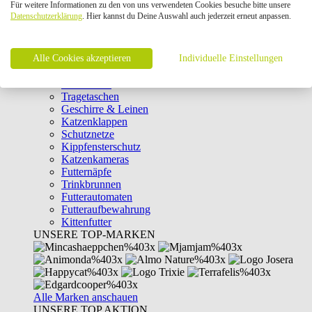
Für weitere Informationen zu den von uns verwendeten Cookies besuche bitte unsere
Intelligenzspielzeug
Datenschutzerklärung
. Hier kannst du Deine Auswahl auch jederzeit erneut anpassen.
Laserpointer & Elektrospielzeug
Katzentunnel
Clicker & Target Sticks für Katzen
Alle Cookies akzeptieren
Weiteres Katzenspielzeug
Individuelle Einstellungen
Transportboxen
Halsbänder
Tragetaschen
Geschirre & Leinen
Katzenklappen
Schutznetze
Kippfensterschutz
Katzenkameras
Futternäpfe
Trinkbrunnen
Futterautomaten
Futteraufbewahrung
Kittenfutter
UNSERE TOP-MARKEN
Alle Marken anschauen
UNSERE TOP AKTION