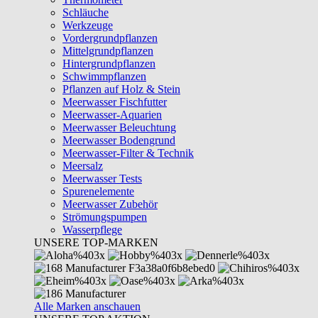
Schläuche
Werkzeuge
Vordergrundpflanzen
Mittelgrundpflanzen
Hintergrundpflanzen
Schwimmpflanzen
Pflanzen auf Holz & Stein
Meerwasser Fischfutter
Meerwasser-Aquarien
Meerwasser Beleuchtung
Meerwasser Bodengrund
Meerwasser-Filter & Technik
Meersalz
Meerwasser Tests
Spurenelemente
Meerwasser Zubehör
Strömungspumpen
Wasserpflege
UNSERE TOP-MARKEN
Alle Marken anschauen