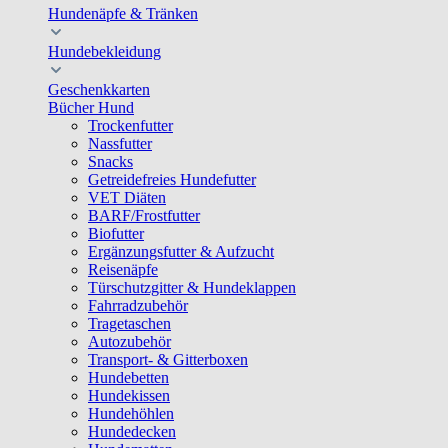
Hundenäpfe & Tränken
Hundebekleidung
Geschenkkarten
Bücher Hund
Trockenfutter
Nassfutter
Snacks
Getreidefreies Hundefutter
VET Diäten
BARF/Frostfutter
Biofutter
Ergänzungsfutter & Aufzucht
Reisenäpfe
Türschutzgitter & Hundeklappen
Fahrradzubehör
Tragetaschen
Autozubehör
Transport- & Gitterboxen
Hundebetten
Hundekissen
Hundehöhlen
Hundedecken