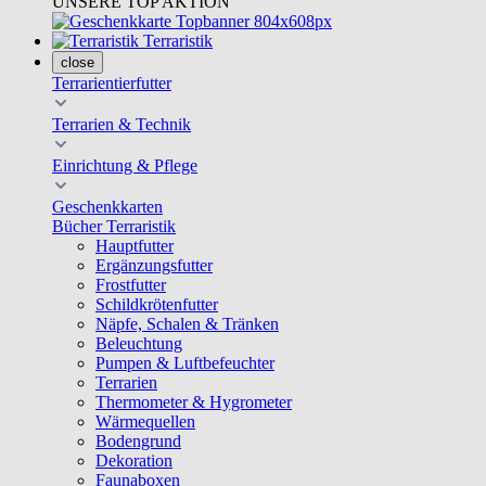
UNSERE TOP AKTION
Terraristik
close
Terrarientierfutter
Terrarien & Technik
Einrichtung & Pflege
Geschenkkarten
Bücher Terraristik
Hauptfutter
Ergänzungsfutter
Frostfutter
Schildkrötenfutter
Näpfe, Schalen & Tränken
Beleuchtung
Pumpen & Luftbefeuchter
Terrarien
Thermometer & Hygrometer
Wärmequellen
Bodengrund
Dekoration
Faunaboxen