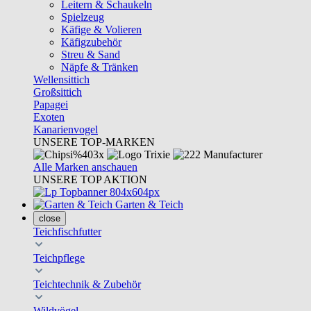
Leitern & Schaukeln
Spielzeug
Käfige & Volieren
Käfigzubehör
Streu & Sand
Näpfe & Tränken
Wellensittich
Großsittich
Papagei
Exoten
Kanarienvogel
UNSERE TOP-MARKEN
Alle Marken anschauen
UNSERE TOP AKTION
Garten & Teich
close
Teichfischfutter
Teichpflege
Teichtechnik & Zubehör
Wildvögel