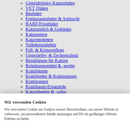
Getreidefreies Katzenfutter
VET Diäten
Biofutter
Ergänzungsfutter & Aufzucht
BARF/Frostfutter
Katzenmilch & Getränke
Katzenstreu
Katzentoiletten
Toilettenzubehör
Fell- & Körperpflege
Ungeziefer- & Zeckenschutz
Beruhigung für Katzen
Reinigungsmittel & -geräte
Kratzbäume
Kratzbretter & Kratzpappen
Kratztonnen
Kratzbaum-Ersatzteile
Katzenbetten & -sofas
Katzenhöhlen
Katzenhäuser
Wir verwenden Cookies
Hängematten & Fensterliegeplätze
Wir verwenden Cookies zur Analyse unserer Besucherdaten, um unsere Website zu
Katzendecken & -matten
verbessern, um personalisierte Inhalte anzuzeigen und Dir ein großartiges Website-
Baldrian- & Catnipspielzeug
Erlebnis zu bieten.
Spielmäuse & Bälle
Katzenangeln