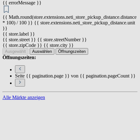
{{ errorMessage }}
{{ Math.round(store.extensions.neti_store_pickup_distance.distance
* 100) / 100 }} {{ store.extensions.neti_store_pickup_distance.unit
}}
{{ store.label }}
{{ store.street }} {{ store.streetNumber }}
{{ store.zipCode }} {{ store.city }}
Ausgewählt
Auswählen
Öffnungszeiten
Öffnungszeiten:
Seite {{ pagination.page }} von {{ pagination.pageCount }}
Alle Märkte anzeigen