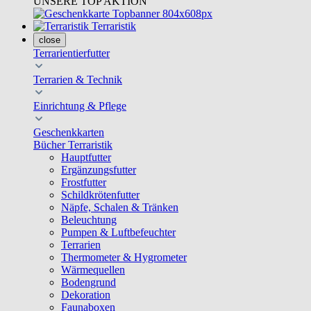
UNSERE TOP AKTION
Terraristik
close
Terrarientierfutter
Terrarien & Technik
Einrichtung & Pflege
Geschenkkarten
Bücher Terraristik
Hauptfutter
Ergänzungsfutter
Frostfutter
Schildkrötenfutter
Näpfe, Schalen & Tränken
Beleuchtung
Pumpen & Luftbefeuchter
Terrarien
Thermometer & Hygrometer
Wärmequellen
Bodengrund
Dekoration
Faunaboxen