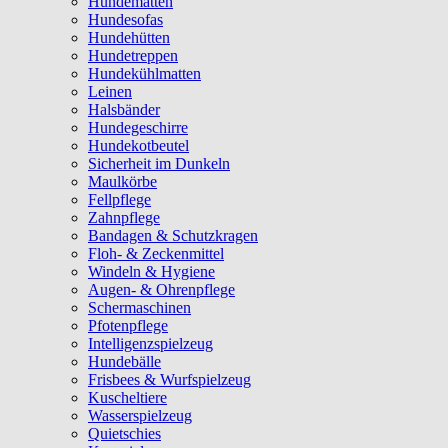
Hundematten
Hundesofas
Hundehütten
Hundetreppen
Hundekühlmatten
Leinen
Halsbänder
Hundegeschirre
Hundekotbeutel
Sicherheit im Dunkeln
Maulkörbe
Fellpflege
Zahnpflege
Bandagen & Schutzkragen
Floh- & Zeckenmittel
Windeln & Hygiene
Augen- & Ohrenpflege
Schermaschinen
Pfotenpflege
Intelligenzspielzeug
Hundebälle
Frisbees & Wurfspielzeug
Kuscheltiere
Wasserspielzeug
Quietschies