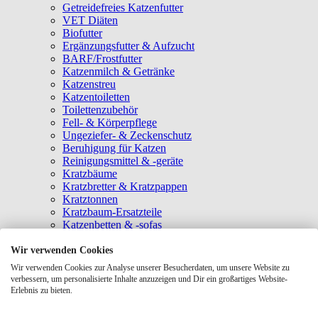
Getreidefreies Katzenfutter
VET Diäten
Biofutter
Ergänzungsfutter & Aufzucht
BARF/Frostfutter
Katzenmilch & Getränke
Katzenstreu
Katzentoiletten
Toilettenzubehör
Fell- & Körperpflege
Ungeziefer- & Zeckenschutz
Beruhigung für Katzen
Reinigungsmittel & -geräte
Kratzbäume
Kratzbretter & Kratzpappen
Kratztonnen
Kratzbaum-Ersatzteile
Katzenbetten & -sofas
Katzenhöhlen
Katzenhäuser
Wir verwenden Cookies
Hängematten & Fensterliegeplätze
Wir verwenden Cookies zur Analyse unserer Besucherdaten, um unsere Website zu
Katzendecken & -matten
verbessern, um personalisierte Inhalte anzuzeigen und Dir ein großartiges Website-
Baldrian- & Catnipspielzeug
Erlebnis zu bieten.
Spielmäuse & Bälle
Katzenangeln