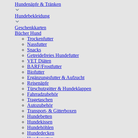
Hundenäpfe & Tränken
Hundebekleidung
Geschenkkarten
Bücher Hund
Trockenfutter
Nassfutter
Snacks
Getreidefreies Hundefutter
VET Diäten
BARF/Frostfutter
Biofutter
Ergänzungsfutter & Aufzucht
Reisenäpfe
Türschutzgitter & Hundeklappen
Fahrradzubehör
Tragetaschen
Autozubehör
Transport- & Gitterboxen
Hundebetten
Hundekissen
Hundehöhlen
Hundedecken