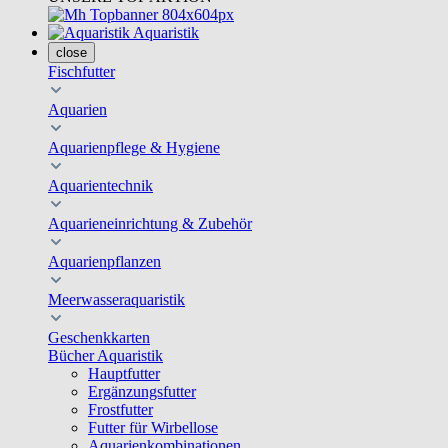
Aquaristik
close
Fischfutter
Aquarien
Aquarienpflege & Hygiene
Aquarientechnik
Aquarieneinrichtung & Zubehör
Aquarienpflanzen
Meerwasseraquaristik
Geschenkkarten
Bücher Aquaristik
Hauptfutter
Ergänzungsfutter
Frostfutter
Futter für Wirbellose
Aquarienkombinationen