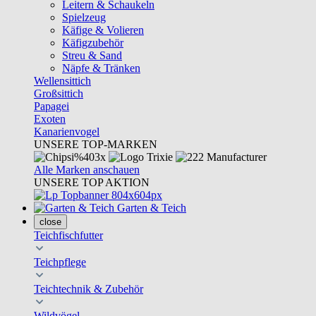
Leitern & Schaukeln
Spielzeug
Käfige & Volieren
Käfigzubehör
Streu & Sand
Näpfe & Tränken
Wellensittich
Großsittich
Papagei
Exoten
Kanarienvogel
UNSERE TOP-MARKEN
Alle Marken anschauen
UNSERE TOP AKTION
Garten & Teich
close
Teichfischfutter
Teichpflege
Teichtechnik & Zubehör
Wildvögel