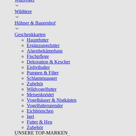
Wildtiere
Hühner & Bauernhof
Geschenkkarten
Hauptfutter
Ergänzungsfutter
Algenbekämpfung
Fischpflege
Dekoration & Kescher
Eisfreihalter
Pumpen & Filter
Schlammsauger
Zubehör
Wildvogelfutter
Meisenknödel
Vogelhäuser & Nistkästen
Vogelfutterspender
Eichhörnchen
Igel
Futter & Heu
Zubehör
UNSERE TOP-MARKEN