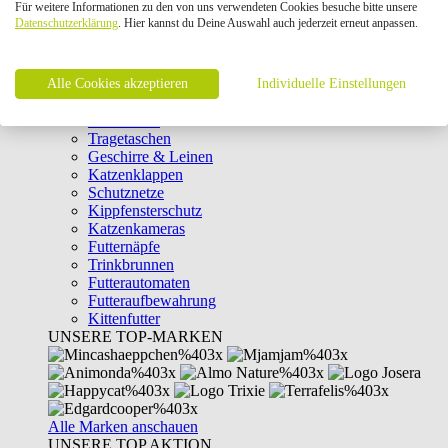
Für weitere Informationen zu den von uns verwendeten Cookies besuche bitte unsere
Intelligenzspielzeug
Datenschutzerklärung
. Hier kannst du Deine Auswahl auch jederzeit erneut anpassen.
Laserpointer & Elektrospielzeug
Katzentunnel
Clicker & Target Sticks für Katzen
Alle Cookies akzeptieren
Weiteres Katzenspielzeug
Individuelle Einstellungen
Transportboxen
Halsbänder
Tragetaschen
Geschirre & Leinen
Katzenklappen
Schutznetze
Kippfensterschutz
Katzenkameras
Futternäpfe
Trinkbrunnen
Futterautomaten
Futteraufbewahrung
Kittenfutter
UNSERE TOP-MARKEN
Alle Marken anschauen
UNSERE TOP AKTION