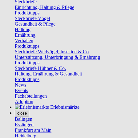
Steckbriefe
Einrichtung, Haltung & Pflege
Produkttipps
Steckbriefe Vögel
Gesundheit & Pflege
Haltung
Ernährung
Verhalten
Produkttipps
Steckbriefe Wildvögel, Insekten & Co
Unterstützung, Unterbringung & Ernährung
Produkttipps
Steckbriefe Hühner & Co.
Haltung, Ernährung & Gesundheit
Produkttipps
News
Events
Fachabteilungen
Adoption
Erlebnismärkte
close
Balingen
Esslingen
Frankfurt am Main
Heidelberg