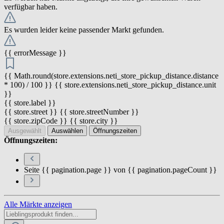
verfügbar haben.
Es wurden leider keine passender Markt gefunden.
{{ errorMessage }}
{{ Math.round(store.extensions.neti_store_pickup_distance.distance
* 100) / 100 }} {{ store.extensions.neti_store_pickup_distance.unit
}}
{{ store.label }}
{{ store.street }} {{ store.streetNumber }}
{{ store.zipCode }} {{ store.city }}
Ausgewählt
Auswählen
Öffnungszeiten
Öffnungszeiten:
Seite {{ pagination.page }} von {{ pagination.pageCount }}
Alle Märkte anzeigen