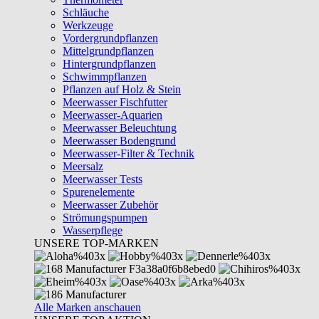
Schläuche
Werkzeuge
Vordergrundpflanzen
Mittelgrundpflanzen
Hintergrundpflanzen
Schwimmpflanzen
Pflanzen auf Holz & Stein
Meerwasser Fischfutter
Meerwasser-Aquarien
Meerwasser Beleuchtung
Meerwasser Bodengrund
Meerwasser-Filter & Technik
Meersalz
Meerwasser Tests
Spurenelemente
Meerwasser Zubehör
Strömungspumpen
Wasserpflege
UNSERE TOP-MARKEN
Alle Marken anschauen