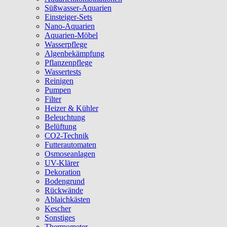
Süßwasser-Aquarien
Einsteiger-Sets
Nano-Aquarien
Aquarien-Möbel
Wasserpflege
Algenbekämpfung
Pflanzenpflege
Wassertests
Reinigen
Pumpen
Filter
Heizer & Kühler
Beleuchtung
Belüftung
CO2-Technik
Futterautomaten
Osmoseanlagen
UV-Klärer
Dekoration
Bodengrund
Rückwände
Ablaichkästen
Kescher
Sonstiges
Thermometer