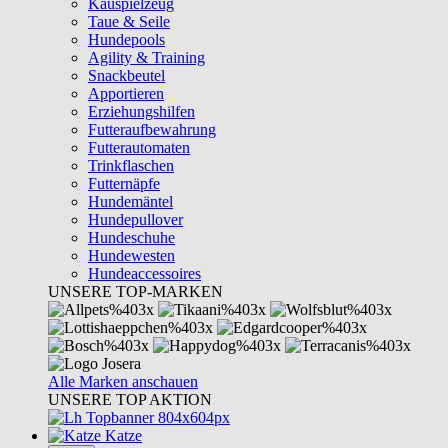
Kauspielzeug
Taue & Seile
Hundepools
Agility & Training
Snackbeutel
Apportieren
Erziehungshilfen
Futteraufbewahrung
Futterautomaten
Trinkflaschen
Futternäpfe
Hundemäntel
Hundepullover
Hundeschuhe
Hundewesten
Hundeaccessoires
UNSERE TOP-MARKEN
Alle Marken anschauen
UNSERE TOP AKTION
Katze