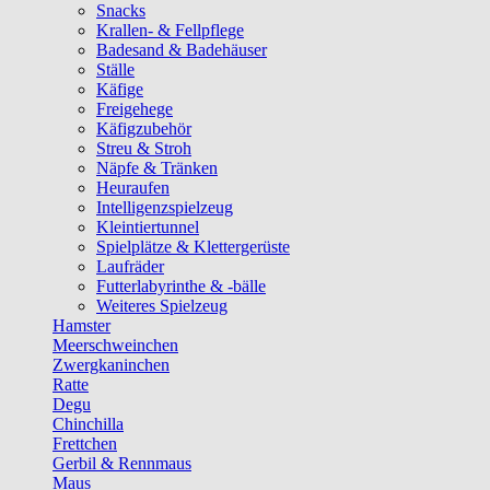
Snacks
Krallen- & Fellpflege
Badesand & Badehäuser
Ställe
Käfige
Freigehege
Käfigzubehör
Streu & Stroh
Näpfe & Tränken
Heuraufen
Intelligenzspielzeug
Kleintiertunnel
Spielplätze & Klettergerüste
Laufräder
Futterlabyrinthe & -bälle
Weiteres Spielzeug
Hamster
Meerschweinchen
Zwergkaninchen
Ratte
Degu
Chinchilla
Frettchen
Gerbil & Rennmaus
Maus