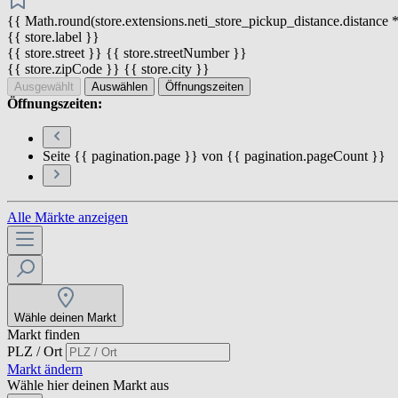
{{ Math.round(store.extensions.neti_store_pickup_distance.distance *
{{ store.label }}
{{ store.street }} {{ store.streetNumber }}
{{ store.zipCode }} {{ store.city }}
Ausgewählt
Auswählen
Öffnungszeiten
Öffnungszeiten:
Seite {{ pagination.page }} von {{ pagination.pageCount }}
Alle Märkte anzeigen
Wähle deinen Markt
Markt finden
PLZ / Ort
Markt ändern
Wähle hier deinen Markt aus