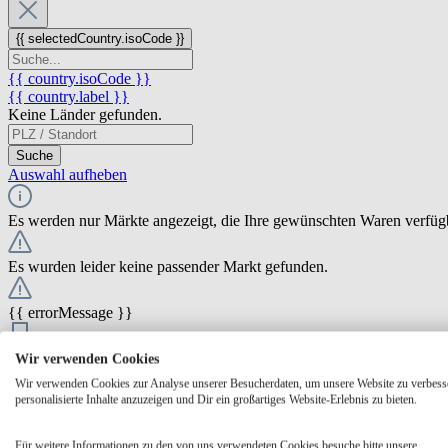
{{ selectedCountry.isoCode }}
{{ country.isoCode }}
{{ country.label }}
Keine Länder gefunden.
Suche
Auswahl aufheben
Es werden nur Märkte angezeigt, die Ihre gewünschten Waren verfüg
Es wurden leider keine passender Markt gefunden.
{{ errorMessage }}
{{ Math.round(store.extensions.neti_store_pickup_distance.distance *
Wir verwenden Cookies
{{ store.label }}
Wir verwenden Cookies zur Analyse unserer Besucherdaten, um unsere Website zu verbess
{{ store.street }} {{ store.streetNumber }}
personalisierte Inhalte anzuzeigen und Dir ein großartiges Website-Erlebnis zu bieten.
{{ store.zipCode }} {{ store.city }}
Ausgewählt
Auswählen
Öffnungszeiten
Für weitere Informationen zu den von uns verwendeten Cookies besuche bitte unsere