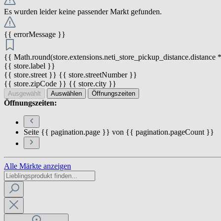
Es wurden leider keine passender Markt gefunden.
{{ errorMessage }}
{{ Math.round(store.extensions.neti_store_pickup_distance.distance *
{{ store.label }}
{{ store.street }} {{ store.streetNumber }}
{{ store.zipCode }} {{ store.city }}
Ausgewählt
Auswählen
Öffnungszeiten
Öffnungszeiten:
Seite {{ pagination.page }} von {{ pagination.pageCount }}
Alle Märkte anzeigen