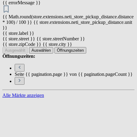
{{ errorMessage }}
{{ Math.round(store.extensions.neti_store_pickup_distance.distance
* 100) / 100 }} {{ store.extensions.neti_store_pickup_distance.unit
}}
{{ store.label }}
{{ store.street }} {{ store.streetNumber }}
{{ store.zipCode }} {{ store.city }}
Ausgewählt
Auswählen
Öffnungszeiten
Öffnungszeiten:
Seite {{ pagination.page }} von {{ pagination.pageCount }}
Alle Märkte anzeigen