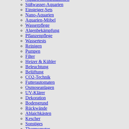
Süßwasser-Aquarien
Einsteiger-Sets
Nano-Aquarien
Aquarien-Möbel
Wasserpflege
Algenbekämpfung
Pflanzenpflege
Wassertests
Reinigen
Pumpen
Filter
Heizer & Kühler
Beleuchtung
Belüftung
CO2-Technik
Futterautomaten
Osmoseanlagen
UV-Klärer
Dekoration
Bodengrund
Rückwände
Ablaichkästen
Kescher
Sonstiges
Thermometer