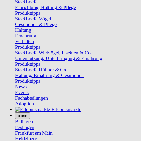
Steckbriefe
Einrichtung, Haltung & Pflege
Produkttipps
Steckbriefe Vögel
Gesundheit & Pflege
Haltung
Ernährung
Verhalten
Produkttipps
Steckbriefe Wildvögel, Insekten & Co
Unterstützung, Unterbringung & Ernährung
Produkttipps
Steckbriefe Hühner & Co.
Haltung, Ernährung & Gesundheit
Produkttipps
News
Events
Fachabteilungen
Adoption
Erlebnismärkte
close
Balingen
Esslingen
Frankfurt am Main
Heidelberg