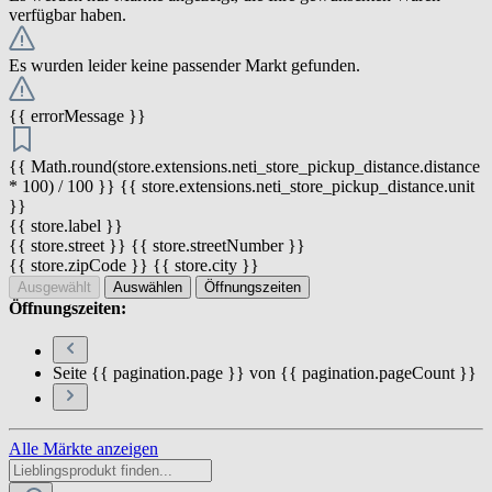
verfügbar haben.
Es wurden leider keine passender Markt gefunden.
{{ errorMessage }}
{{ Math.round(store.extensions.neti_store_pickup_distance.distance
* 100) / 100 }} {{ store.extensions.neti_store_pickup_distance.unit
}}
{{ store.label }}
{{ store.street }} {{ store.streetNumber }}
{{ store.zipCode }} {{ store.city }}
Ausgewählt
Auswählen
Öffnungszeiten
Öffnungszeiten:
Seite {{ pagination.page }} von {{ pagination.pageCount }}
Alle Märkte anzeigen