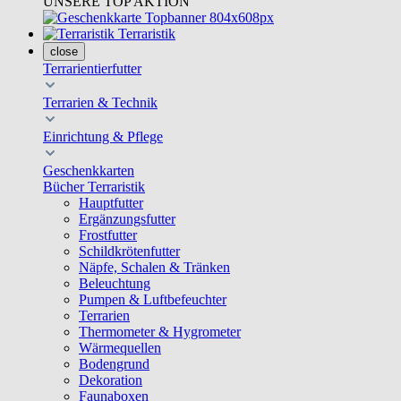
UNSERE TOP AKTION
Terraristik
close
Terrarientierfutter
Terrarien & Technik
Einrichtung & Pflege
Geschenkkarten
Bücher Terraristik
Hauptfutter
Ergänzungsfutter
Frostfutter
Schildkrötenfutter
Näpfe, Schalen & Tränken
Beleuchtung
Pumpen & Luftbefeuchter
Terrarien
Thermometer & Hygrometer
Wärmequellen
Bodengrund
Dekoration
Faunaboxen