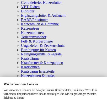
Getreidefreies Katzenfutter
VET Diäten
Biofutter
Ergänzungsfutter & Aufzucht
BARF/Frostfutter
Katzenmilch & Getränke
Katzenstreu
Katzentoiletten
Toilettenzubehör
Fell- & Körperpflege
Ungeziefer- & Zeckenschutz
Beruhigung für Katzen
Reinigungsmittel & -geräte
Kratzbäume
Kratzbretter & Kratzpappen
Kratztonnen
Kratzbaum-Ersatzteile
Katzenbetten & -sofas
Katzenhöhlen
Katzenhäuser
Wir verwenden Cookies
Hängematten & Fensterliegeplätze
Wir verwenden Cookies zur Analyse unserer Besucherdaten, um unsere Website zu
Katzendecken & -matten
verbessern, um personalisierte Inhalte anzuzeigen und Dir ein großartiges Website-
Baldrian- & Catnipspielzeug
Erlebnis zu bieten.
Spielmäuse & Bälle
Katzenangeln