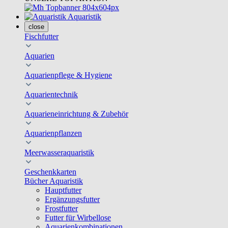
Aquaristik
close
Fischfutter
Aquarien
Aquarienpflege & Hygiene
Aquarientechnik
Aquarieneinrichtung & Zubehör
Aquarienpflanzen
Meerwasseraquaristik
Geschenkkarten
Bücher Aquaristik
Hauptfutter
Ergänzungsfutter
Frostfutter
Futter für Wirbellose
Aquarienkombinationen