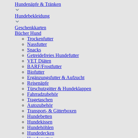
Hundenäpfe & Tränken
Hundebekleidung
Geschenkkarten
Bücher Hund
Trockenfutter
Nassfutter
Snacks
Getreidefreies Hundefutter
VET Diäten
BARF/Frostfutter
Biofutter
Ergänzungsfutter & Aufzucht
Reisenäpfe
Türschutzgitter & Hundeklappen
Fahrradzubehör
Tragetaschen
Autozubehör
Transport- & Gitterboxen
Hundebetten
Hundekissen
Hundehöhlen
Hundedecken