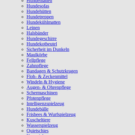
Hundematten
Hundesofas
Hundehütten
Hundetreppen
Hundekühlmatten
Leinen
Halsbänder
Hundegeschirre
Hundekotbeutel
Sicherheit im Dunkeln
Maulkörbe
Fellpflege
Zahnpflege
Bandagen & Schutzkragen
Floh- & Zeckenmittel
Windeln & Hygiene
Augen- & Ohrenpflege
Schermaschinen
Pfotenpflege
Intelligenzspielzeug
Hundebälle
Frisbees & Wurfspielzeug
Kuscheltiere
Wasserspielzeug
Quietschies