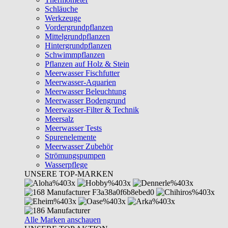
Schläuche
Werkzeuge
Vordergrundpflanzen
Mittelgrundpflanzen
Hintergrundpflanzen
Schwimmpflanzen
Pflanzen auf Holz & Stein
Meerwasser Fischfutter
Meerwasser-Aquarien
Meerwasser Beleuchtung
Meerwasser Bodengrund
Meerwasser-Filter & Technik
Meersalz
Meerwasser Tests
Spurenelemente
Meerwasser Zubehör
Strömungspumpen
Wasserpflege
UNSERE TOP-MARKEN
Alle Marken anschauen