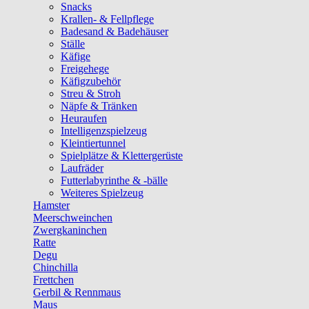
Snacks
Krallen- & Fellpflege
Badesand & Badehäuser
Ställe
Käfige
Freigehege
Käfigzubehör
Streu & Stroh
Näpfe & Tränken
Heuraufen
Intelligenzspielzeug
Kleintiertunnel
Spielplätze & Klettergerüste
Laufräder
Futterlabyrinthe & -bälle
Weiteres Spielzeug
Hamster
Meerschweinchen
Zwergkaninchen
Ratte
Degu
Chinchilla
Frettchen
Gerbil & Rennmaus
Maus