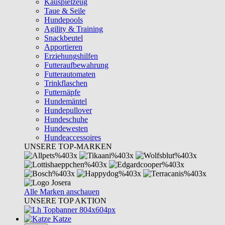
Kauspielzeug
Taue & Seile
Hundepools
Agility & Training
Snackbeutel
Apportieren
Erziehungshilfen
Futteraufbewahrung
Futterautomaten
Trinkflaschen
Futternäpfe
Hundemäntel
Hundepullover
Hundeschuhe
Hundewesten
Hundeaccessoires
UNSERE TOP-MARKEN
Alle Marken anschauen
UNSERE TOP AKTION
Katze