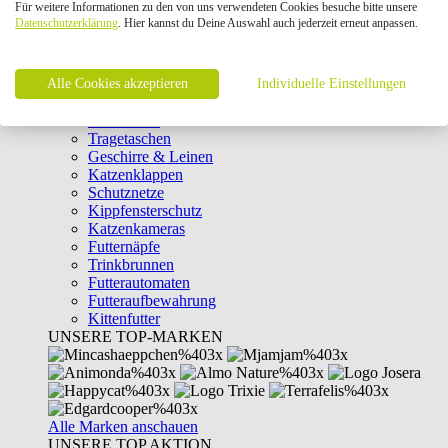
Für weitere Informationen zu den von uns verwendeten Cookies besuche bitte unsere
Intelligenzspielzeug
Datenschutzerklärung
. Hier kannst du Deine Auswahl auch jederzeit erneut anpassen.
Laserpointer & Elektrospielzeug
Katzentunnel
Clicker & Target Sticks für Katzen
Alle Cookies akzeptieren
Weiteres Katzenspielzeug
Individuelle Einstellungen
Transportboxen
Halsbänder
Tragetaschen
Geschirre & Leinen
Katzenklappen
Schutznetze
Kippfensterschutz
Katzenkameras
Futternäpfe
Trinkbrunnen
Futterautomaten
Futteraufbewahrung
Kittenfutter
UNSERE TOP-MARKEN
Alle Marken anschauen
UNSERE TOP AKTION