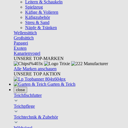
Leitern & Schaukeln
Spielzeug
Käfige & Volieren
Käfigzubehör
Streu & Sand
Näpfe & Tränken
Wellensittich
Großsittich
Papagei
Exoten
Kanarienvogel
UNSERE TOP-MARKEN
Alle Marken anschauen
UNSERE TOP AKTION
Garten & Teich
close
Teichfischfutter
Teichpflege
Teichtechnik & Zubehör
Wildvögel