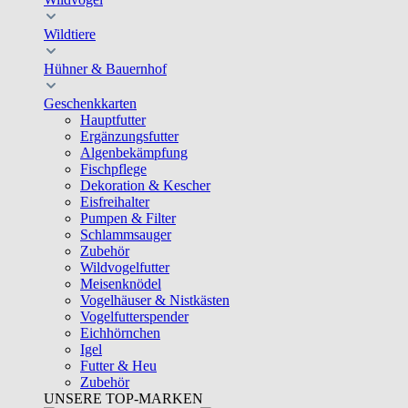
Wildtiere
Hühner & Bauernhof
Geschenkkarten
Hauptfutter
Ergänzungsfutter
Algenbekämpfung
Fischpflege
Dekoration & Kescher
Eisfreihalter
Pumpen & Filter
Schlammsauger
Zubehör
Wildvogelfutter
Meisenknödel
Vogelhäuser & Nistkästen
Vogelfutterspender
Eichhörnchen
Igel
Futter & Heu
Zubehör
UNSERE TOP-MARKEN