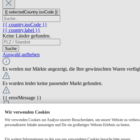
{{ selectedCountry.isoCode }}
{{ country.isoCode }}
{{ country.label }}
Keine Länder gefunden.
Suche
Auswahl aufheben
Es werden nur Märkte angezeigt, die Ihre gewünschten Waren verfüg
Es wurden leider keine passender Markt gefunden.
{{ errorMessage }}
{{ Math.round(store.extensions.neti_store_pickup_distance.distance *
Wir verwenden Cookies
{{ store.label }}
Wir verwenden Cookies zur Analyse unserer Besucherdaten, um unsere Website zu verbess
{{ store.street }} {{ store.streetNumber }}
personalisierte Inhalte anzuzeigen und Dir ein großartiges Website-Erlebnis zu bieten.
{{ store.zipCode }} {{ store.city }}
Ausgewählt
Auswählen
Öffnungszeiten
Für weitere Informationen zu den von uns verwendeten Cookies besuche bitte unsere