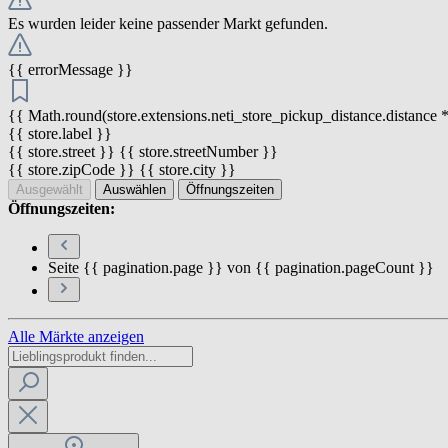
Es wurden leider keine passender Markt gefunden.
{{ errorMessage }}
{{ Math.round(store.extensions.neti_store_pickup_distance.distance *
{{ store.label }}
{{ store.street }} {{ store.streetNumber }}
{{ store.zipCode }} {{ store.city }}
Ausgewählt
Auswählen
Öffnungszeiten
Öffnungszeiten:
Seite {{ pagination.page }} von {{ pagination.pageCount }}
Alle Märkte anzeigen