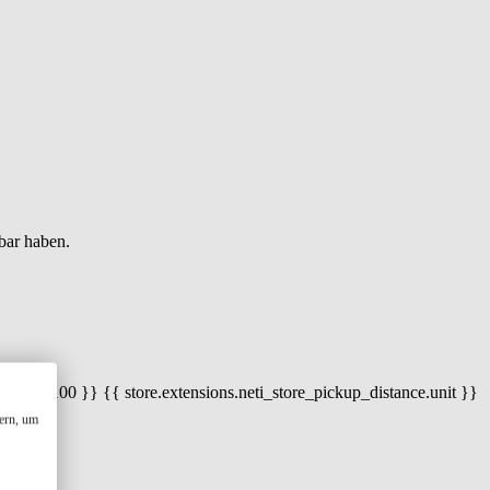
bar haben.
 100) / 100 }} {{ store.extensions.neti_store_pickup_distance.unit }}
ern, um