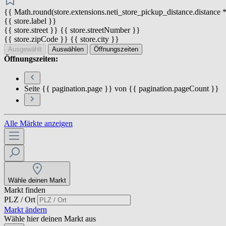
{{ Math.round(store.extensions.neti_store_pickup_distance.distance *
{{ store.label }}
{{ store.street }} {{ store.streetNumber }}
{{ store.zipCode }} {{ store.city }}
Ausgewählt
Auswählen
Öffnungszeiten
Öffnungszeiten:
Seite {{ pagination.page }} von {{ pagination.pageCount }}
Alle Märkte anzeigen
Wähle deinen Markt
Markt finden
PLZ / Ort
Markt ändern
Wähle hier deinen Markt aus