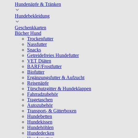
Hundenäpfe & Tränken
Hundebekleidung
Geschenkkarten
Bücher Hund
Trockenfutter
Nassfutter
Snacks
Getreidefreies Hundefutter
VET Diäten
BARF/Frostfutter
Biofutter
Ergänzungsfutter & Aufzucht
Reisenäpfe
Türschutzgitter & Hundeklappen
Fahrradzubehör
Tragetaschen
Autozubehör
Transport- & Gitterboxen
Hundebetten
Hundekissen
Hundehöhlen
Hundedecken