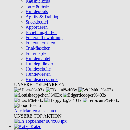
Kauspielzeug
Taue & Seile
Hundepools
Agility & Training
Snackbeutel
Apportieren
Erziehungshilfen
Futteraufbewahrung
Futterautomaten
Trinkflaschen
Futternäpfe
Hundemäntel
Hundepullover
Hundeschuhe
Hundewesten
Hundeaccessoires
UNSERE TOP-MARKEN
Alle Marken anschauen
UNSERE TOP AKTION
Katze