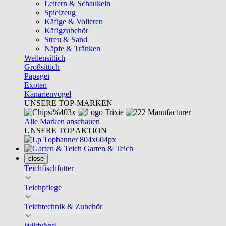
Leitern & Schaukeln
Spielzeug
Käfige & Volieren
Käfigzubehör
Streu & Sand
Näpfe & Tränken
Wellensittich
Großsittich
Papagei
Exoten
Kanarienvogel
UNSERE TOP-MARKEN
Alle Marken anschauen
UNSERE TOP AKTION
Garten & Teich
close
Teichfischfutter
Teichpflege
Teichtechnik & Zubehör
Wildvögel