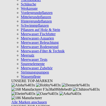
Schläuche
Werkzeuge
Vordergrundpflanzen
Mittelgrundpflanzen
Hintergrundpflanzen
Schwimmpflanzen
Pflanzen auf Holz & Stein
Meerwasser Fischfutter
Meerwasser-Aquarien
Meerwasser Beleuchtung
Meerwasser Bodengrund
Meerwasser-Filter & Technik
Meersalz
Meerwasser Tests
Spurenelemente
Meerwasser Zubehör
Strömungspumpen
Wasserpflege
UNSERE TOP-MARKEN
Alle Marken anschauen