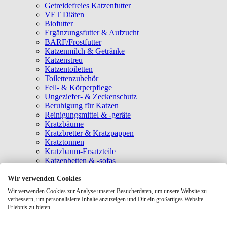
Getreidefreies Katzenfutter
VET Diäten
Biofutter
Ergänzungsfutter & Aufzucht
BARF/Frostfutter
Katzenmilch & Getränke
Katzenstreu
Katzentoiletten
Toilettenzubehör
Fell- & Körperpflege
Ungeziefer- & Zeckenschutz
Beruhigung für Katzen
Reinigungsmittel & -geräte
Kratzbäume
Kratzbretter & Kratzpappen
Kratztonnen
Kratzbaum-Ersatzteile
Katzenbetten & -sofas
Katzenhöhlen
Katzenhäuser
Wir verwenden Cookies
Hängematten & Fensterliegeplätze
Wir verwenden Cookies zur Analyse unserer Besucherdaten, um unsere Website zu
Katzendecken & -matten
verbessern, um personalisierte Inhalte anzuzeigen und Dir ein großartiges Website-
Baldrian- & Catnipspielzeug
Erlebnis zu bieten.
Spielmäuse & Bälle
Katzenangeln