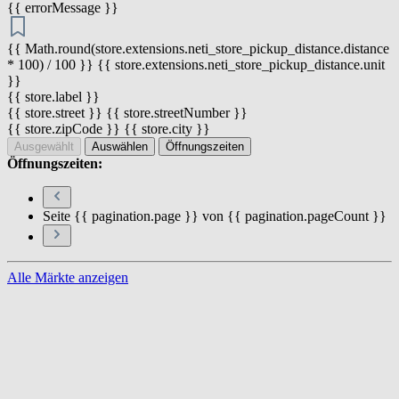
{{ errorMessage }}
{{ Math.round(store.extensions.neti_store_pickup_distance.distance
* 100) / 100 }} {{ store.extensions.neti_store_pickup_distance.unit
}}
{{ store.label }}
{{ store.street }} {{ store.streetNumber }}
{{ store.zipCode }} {{ store.city }}
Ausgewählt
Auswählen
Öffnungszeiten
Öffnungszeiten:
Seite {{ pagination.page }} von {{ pagination.pageCount }}
Alle Märkte anzeigen