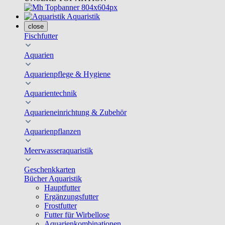
Aquaristik
close
Fischfutter
Aquarien
Aquarienpflege & Hygiene
Aquarientechnik
Aquarieneinrichtung & Zubehör
Aquarienpflanzen
Meerwasseraquaristik
Geschenkkarten
Bücher Aquaristik
Hauptfutter
Ergänzungsfutter
Frostfutter
Futter für Wirbellose
Aquarienkombinationen