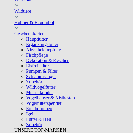
Wildtiere
Hühner & Bauernhof
Geschenkkarten
Hauptfutter
Ergänzungsfutter
Algenbekämpfung
Fischpflege
Dekoration & Kescher
Eisfreihalter
Pumpen & Filter
Schlammsauger
Zubehör
Wildvogelfutter
Meisenknödel
Vogelhäuser & Nistkästen
Vogelfutterspender
Eichhörnchen
Igel
Futter & Heu
Zubehör
UNSERE TOP-MARKEN