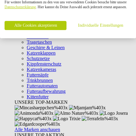
Für weitere Informationen zu den von uns verwendeten Cookies besuche bitte unsere
Intelligenzspielzeug
Datenschutzerklärung
. Hier kannst du Deine Auswahl auch jederzeit erneut anpassen.
Laserpointer & Elektrospielzeug
Katzentunnel
Clicker & Target Sticks für Katzen
Alle Cookies akzeptieren
Weiteres Katzenspielzeug
Individuelle Einstellungen
Transportboxen
Halsbänder
Tragetaschen
Geschirre & Leinen
Katzenklappen
Schutznetze
Kippfensterschutz
Katzenkameras
Futternäpfe
Trinkbrunnen
Futterautomaten
Futteraufbewahrung
Kittenfutter
UNSERE TOP-MARKEN
Alle Marken anschauen
UNSERE TOP AKTION