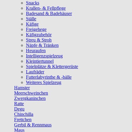
Snacks
Krallen- & Fellpflege
Badesand & Badehäuser
Ställe
Käfige
Freigehege
Käfigzubehör
Streu & Stroh
Näpfe & Tränken
Heuraufen
Intelligenzspielzeug
Kleintiertunnel
Spielplätze & Klettergerüste
Laufräder
Futterlabyrinthe & -bälle
Weiteres Spielzeug
Hamster
Meerschweinchen
Zwergkaninchen
Ratte
Degu
Chinchilla
Frettchen
Gerbil & Rennmaus
Maus