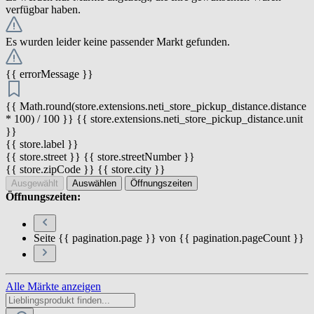
verfügbar haben.
Es wurden leider keine passender Markt gefunden.
{{ errorMessage }}
{{ Math.round(store.extensions.neti_store_pickup_distance.distance
* 100) / 100 }} {{ store.extensions.neti_store_pickup_distance.unit
}}
{{ store.label }}
{{ store.street }} {{ store.streetNumber }}
{{ store.zipCode }} {{ store.city }}
Ausgewählt
Auswählen
Öffnungszeiten
Öffnungszeiten:
Seite {{ pagination.page }} von {{ pagination.pageCount }}
Alle Märkte anzeigen