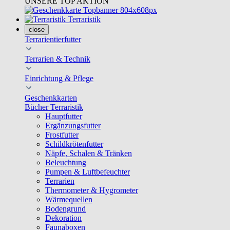
UNSERE TOP AKTION
Terraristik
close
Terrarientierfutter
Terrarien & Technik
Einrichtung & Pflege
Geschenkkarten
Bücher Terraristik
Hauptfutter
Ergänzungsfutter
Frostfutter
Schildkrötenfutter
Näpfe, Schalen & Tränken
Beleuchtung
Pumpen & Luftbefeuchter
Terrarien
Thermometer & Hygrometer
Wärmequellen
Bodengrund
Dekoration
Faunaboxen