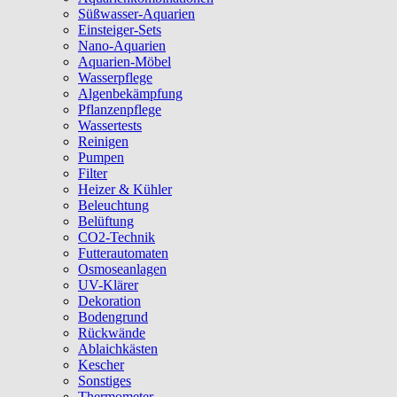
Süßwasser-Aquarien
Einsteiger-Sets
Nano-Aquarien
Aquarien-Möbel
Wasserpflege
Algenbekämpfung
Pflanzenpflege
Wassertests
Reinigen
Pumpen
Filter
Heizer & Kühler
Beleuchtung
Belüftung
CO2-Technik
Futterautomaten
Osmoseanlagen
UV-Klärer
Dekoration
Bodengrund
Rückwände
Ablaichkästen
Kescher
Sonstiges
Thermometer