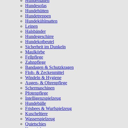
Hundematten
Hundesofas
Hundehütten
Hundetreppen
Hundekühlmatten
Leinen
Halsbänder
Hundegeschirre
Hundekotbeutel
Sicherheit im Dunkeln
Maulkörbe
Fellpflege
Zahnpflege
Bandagen & Schutzkragen
Floh- & Zeckenmittel
Windeln & Hygiene
Augen- & Ohrenpflege
Schermaschinen
Pfotenpflege
Intelligenzspielzeug
Hundebälle
Frisbees & Wurfspielzeug
Kuscheltiere
Wasserspielzeug
Quietschies