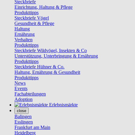
Steckbriefe
Einrichtung, Haltung & Pflege
Produkttipps
Steckbriefe Vögel
Gesundheit & Pflege
Haltung
Ernährung
Verhalten
Produkttipps
Steckbriefe Wildvögel, Insekten & Co
Unterstützung, Unterbringung & Ernährung
Produkttipps
Steckbriefe Hühner & Co.
Haltung, Ernährung & Gesundheit
Produkttipps
News
Events
Fachabteilungen
Adoption
Erlebnismärkte
close
Balingen
Esslingen
Frankfurt am Main
Heidelberg