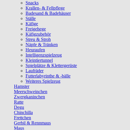
Snacks
Krallen- & Fellpflege
Badesand & Badehäuser
Ställe
Käfige
Freigehege
Käfigzubehör
Streu & Stroh
Näpfe & Tränken
Heuraufen
Intelligenzspielzeug
Kleintiertunnel
Spielplätze & Klettergerüste
Laufräder
Futterlabyrinthe & -bälle
Weiteres Spielzeug
Hamster
Meerschweinchen
Zwergkaninchen
Ratte
Degu
Chinchilla
Frettchen
Gerbil & Rennmaus
Maus