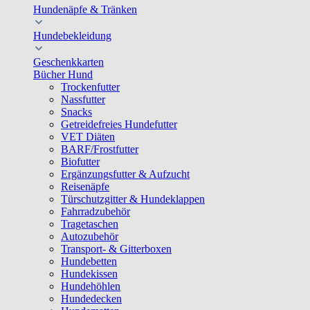
Hundenäpfe & Tränken
Hundebekleidung
Geschenkkarten
Bücher Hund
Trockenfutter
Nassfutter
Snacks
Getreidefreies Hundefutter
VET Diäten
BARF/Frostfutter
Biofutter
Ergänzungsfutter & Aufzucht
Reisenäpfe
Türschutzgitter & Hundeklappen
Fahrradzubehör
Tragetaschen
Autozubehör
Transport- & Gitterboxen
Hundebetten
Hundekissen
Hundehöhlen
Hundedecken