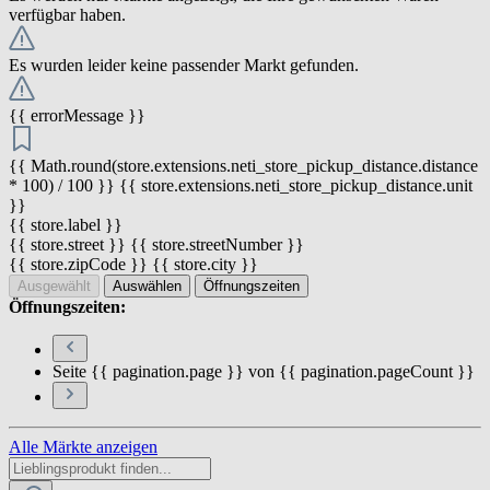
verfügbar haben.
Es wurden leider keine passender Markt gefunden.
{{ errorMessage }}
{{ Math.round(store.extensions.neti_store_pickup_distance.distance
* 100) / 100 }} {{ store.extensions.neti_store_pickup_distance.unit
}}
{{ store.label }}
{{ store.street }} {{ store.streetNumber }}
{{ store.zipCode }} {{ store.city }}
Ausgewählt
Auswählen
Öffnungszeiten
Öffnungszeiten:
Seite {{ pagination.page }} von {{ pagination.pageCount }}
Alle Märkte anzeigen