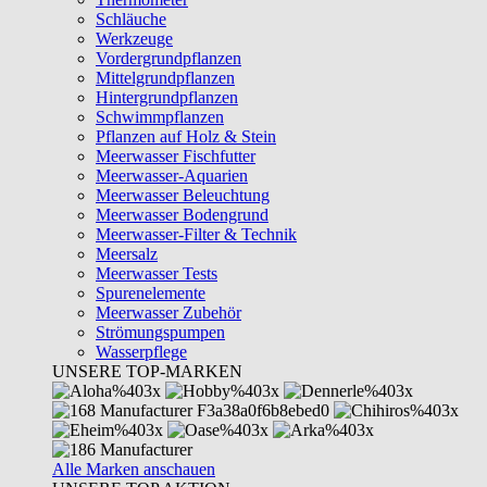
Schläuche
Werkzeuge
Vordergrundpflanzen
Mittelgrundpflanzen
Hintergrundpflanzen
Schwimmpflanzen
Pflanzen auf Holz & Stein
Meerwasser Fischfutter
Meerwasser-Aquarien
Meerwasser Beleuchtung
Meerwasser Bodengrund
Meerwasser-Filter & Technik
Meersalz
Meerwasser Tests
Spurenelemente
Meerwasser Zubehör
Strömungspumpen
Wasserpflege
UNSERE TOP-MARKEN
Alle Marken anschauen