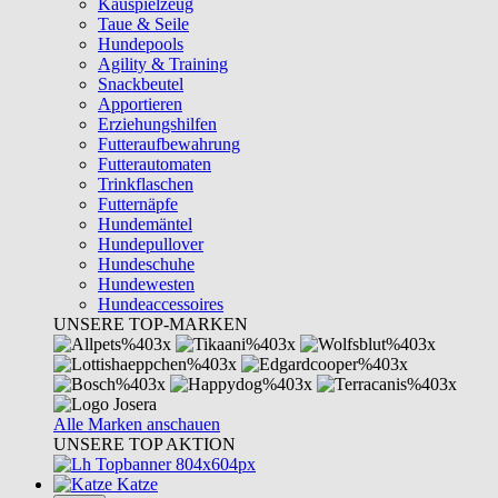
Kauspielzeug
Taue & Seile
Hundepools
Agility & Training
Snackbeutel
Apportieren
Erziehungshilfen
Futteraufbewahrung
Futterautomaten
Trinkflaschen
Futternäpfe
Hundemäntel
Hundepullover
Hundeschuhe
Hundewesten
Hundeaccessoires
UNSERE TOP-MARKEN
Alle Marken anschauen
UNSERE TOP AKTION
Katze