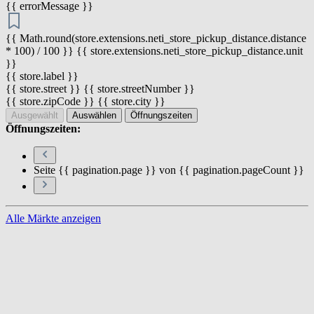
{{ errorMessage }}
{{ Math.round(store.extensions.neti_store_pickup_distance.distance
* 100) / 100 }} {{ store.extensions.neti_store_pickup_distance.unit
}}
{{ store.label }}
{{ store.street }} {{ store.streetNumber }}
{{ store.zipCode }} {{ store.city }}
Ausgewählt
Auswählen
Öffnungszeiten
Öffnungszeiten:
Seite {{ pagination.page }} von {{ pagination.pageCount }}
Alle Märkte anzeigen