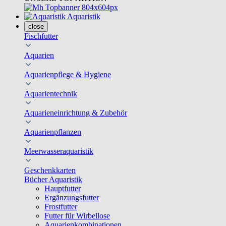
Aquaristik
close
Fischfutter
Aquarien
Aquarienpflege & Hygiene
Aquarientechnik
Aquarieneinrichtung & Zubehör
Aquarienpflanzen
Meerwasseraquaristik
Geschenkkarten
Bücher Aquaristik
Hauptfutter
Ergänzungsfutter
Frostfutter
Futter für Wirbellose
Aquarienkombinationen