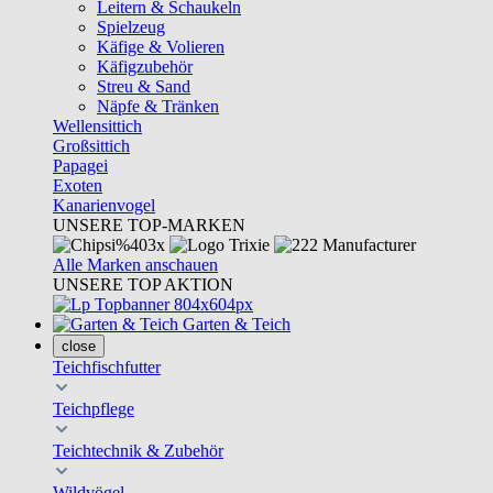
Leitern & Schaukeln
Spielzeug
Käfige & Volieren
Käfigzubehör
Streu & Sand
Näpfe & Tränken
Wellensittich
Großsittich
Papagei
Exoten
Kanarienvogel
UNSERE TOP-MARKEN
Alle Marken anschauen
UNSERE TOP AKTION
Garten & Teich
close
Teichfischfutter
Teichpflege
Teichtechnik & Zubehör
Wildvögel