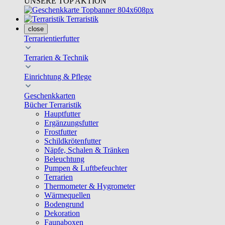
UNSERE TOP AKTION
Terraristik
close
Terrarientierfutter
Terrarien & Technik
Einrichtung & Pflege
Geschenkkarten
Bücher Terraristik
Hauptfutter
Ergänzungsfutter
Frostfutter
Schildkrötenfutter
Näpfe, Schalen & Tränken
Beleuchtung
Pumpen & Luftbefeuchter
Terrarien
Thermometer & Hygrometer
Wärmequellen
Bodengrund
Dekoration
Faunaboxen