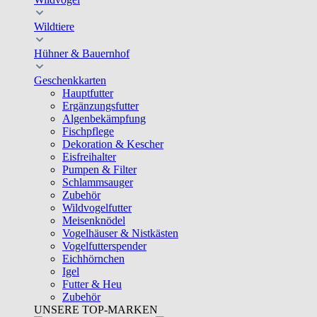
Wildtiere
Hühner & Bauernhof
Geschenkkarten
Hauptfutter
Ergänzungsfutter
Algenbekämpfung
Fischpflege
Dekoration & Kescher
Eisfreihalter
Pumpen & Filter
Schlammsauger
Zubehör
Wildvogelfutter
Meisenknödel
Vogelhäuser & Nistkästen
Vogelfutterspender
Eichhörnchen
Igel
Futter & Heu
Zubehör
UNSERE TOP-MARKEN