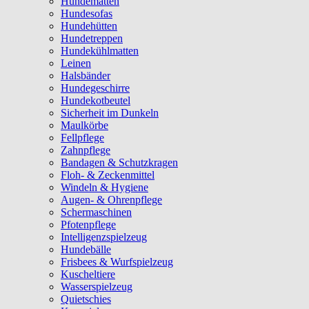
Hundematten
Hundesofas
Hundehütten
Hundetreppen
Hundekühlmatten
Leinen
Halsbänder
Hundegeschirre
Hundekotbeutel
Sicherheit im Dunkeln
Maulkörbe
Fellpflege
Zahnpflege
Bandagen & Schutzkragen
Floh- & Zeckenmittel
Windeln & Hygiene
Augen- & Ohrenpflege
Schermaschinen
Pfotenpflege
Intelligenzspielzeug
Hundebälle
Frisbees & Wurfspielzeug
Kuscheltiere
Wasserspielzeug
Quietschies