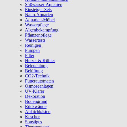
Süßwasser-Aquarien
Einsteiger-Sets
Nano-Aquarien
Aquarien-Möbel
Wasserpflege
Algenbekämpfung
Pflanzenpflege
Wassertests
Reinigen
Pumpen
Filter
Heizer & Kühler
Beleuchtung
Belüftung
CO2-Technik
Futterautomaten
Osmoseanlagen
UV-Klärer
Dekoration
Bodengrund
Rückwände
Ablaichkästen
Kescher
Sonstiges
Thermometer