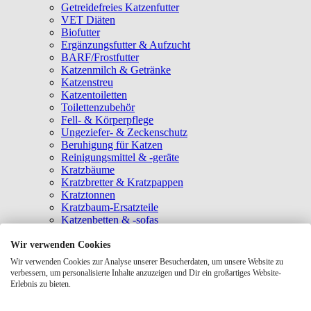
Getreidefreies Katzenfutter
VET Diäten
Biofutter
Ergänzungsfutter & Aufzucht
BARF/Frostfutter
Katzenmilch & Getränke
Katzenstreu
Katzentoiletten
Toilettenzubehör
Fell- & Körperpflege
Ungeziefer- & Zeckenschutz
Beruhigung für Katzen
Reinigungsmittel & -geräte
Kratzbäume
Kratzbretter & Kratzpappen
Kratztonnen
Kratzbaum-Ersatzteile
Katzenbetten & -sofas
Katzenhöhlen
Katzenhäuser
Wir verwenden Cookies
Hängematten & Fensterliegeplätze
Wir verwenden Cookies zur Analyse unserer Besucherdaten, um unsere Website zu
Katzendecken & -matten
verbessern, um personalisierte Inhalte anzuzeigen und Dir ein großartiges Website-
Baldrian- & Catnipspielzeug
Erlebnis zu bieten.
Spielmäuse & Bälle
Katzenangeln