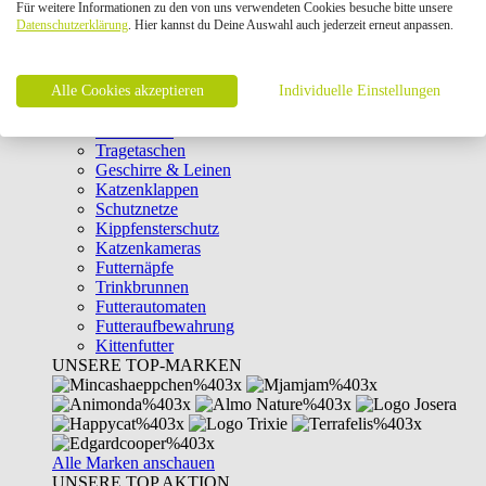
Für weitere Informationen zu den von uns verwendeten Cookies besuche bitte unsere
Intelligenzspielzeug
Datenschutzerklärung
. Hier kannst du Deine Auswahl auch jederzeit erneut anpassen.
Laserpointer & Elektrospielzeug
Katzentunnel
Clicker & Target Sticks für Katzen
Alle Cookies akzeptieren
Weiteres Katzenspielzeug
Individuelle Einstellungen
Transportboxen
Halsbänder
Tragetaschen
Geschirre & Leinen
Katzenklappen
Schutznetze
Kippfensterschutz
Katzenkameras
Futternäpfe
Trinkbrunnen
Futterautomaten
Futteraufbewahrung
Kittenfutter
UNSERE TOP-MARKEN
Alle Marken anschauen
UNSERE TOP AKTION