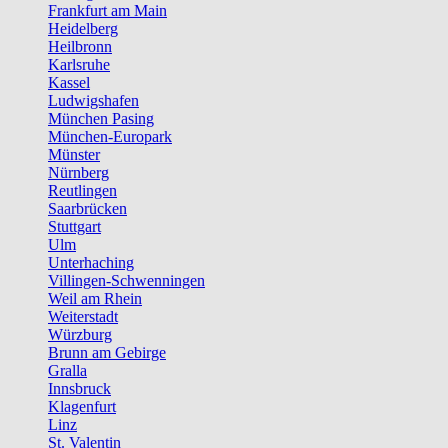
Frankfurt am Main
Heidelberg
Heilbronn
Karlsruhe
Kassel
Ludwigshafen
München Pasing
München-Europark
Münster
Nürnberg
Reutlingen
Saarbrücken
Stuttgart
Ulm
Unterhaching
Villingen-Schwenningen
Weil am Rhein
Weiterstadt
Würzburg
Brunn am Gebirge
Gralla
Innsbruck
Klagenfurt
Linz
St. Valentin