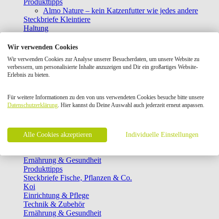
Produkttipps
Almo Nature – kein Katzenfutter wie jedes andere
Steckbriefe Kleintiere
Haltung
Ernährung
Gesundheit & Pflege
Wir verwenden Cookies
Verhalten
Wir verwenden Cookies zur Analyse unserer Besucherdaten, um unsere Website zu
Produkttipps
verbessern, um personalisierte Inhalte anzuzeigen und Dir ein großartiges Website-
Steckbriefe Fische, Garnelen & Co.
Erlebnis zu bieten.
Steckbriefe Pflanzen
Einrichtung & Pflege
Für weitere Informationen zu den von uns verwendeten Cookies besuche bitte unsere
Technik & Zubehör
Datenschutzerklärung
. Hier kannst du Deine Auswahl auch jederzeit erneut anpassen.
Ernährung & Gesundheit
Produkttipps
Steckbriefe Fische & Korallen
Steckbriefe Garnelen & Co.
Alle Cookies akzeptieren
Individuelle Einstellungen
Einrichtung & Pflege
Technik & Zubehör
Ernährung & Gesundheit
Produkttipps
Steckbriefe Fische, Pflanzen & Co.
Koi
Einrichtung & Pflege
Technik & Zubehör
Ernährung & Gesundheit