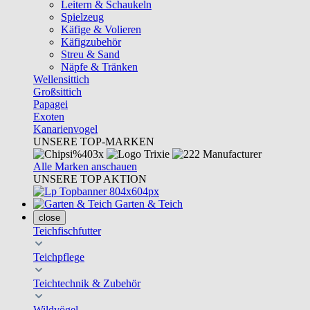
Leitern & Schaukeln
Spielzeug
Käfige & Volieren
Käfigzubehör
Streu & Sand
Näpfe & Tränken
Wellensittich
Großsittich
Papagei
Exoten
Kanarienvogel
UNSERE TOP-MARKEN
Alle Marken anschauen
UNSERE TOP AKTION
Garten & Teich
close
Teichfischfutter
Teichpflege
Teichtechnik & Zubehör
Wildvögel