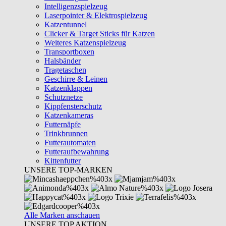
Intelligenzspielzeug
Laserpointer & Elektrospielzeug
Katzentunnel
Clicker & Target Sticks für Katzen
Weiteres Katzenspielzeug
Transportboxen
Halsbänder
Tragetaschen
Geschirre & Leinen
Katzenklappen
Schutznetze
Kippfensterschutz
Katzenkameras
Futternäpfe
Trinkbrunnen
Futterautomaten
Futteraufbewahrung
Kittenfutter
UNSERE TOP-MARKEN
Alle Marken anschauen
UNSERE TOP AKTION