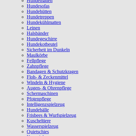
Hundematten
Hundesofas
Hundehütten
Hundetreppen
Hundekühlmatten
Leinen
Halsbänder
Hundegeschirre
Hundekotbeutel
Sicherheit im Dunkeln
Maulkörbe
Fellpflege
Zahnpflege
Bandagen & Schutzkragen
Floh- & Zeckenmittel
Windeln & Hygiene
Augen- & Ohrenpflege
Schermaschinen
Pfotenpflege
Intelligenzspielzeug
Hundebälle
Frisbees & Wurfspielzeug
Kuscheltiere
Wasserspielzeug
Quietschies