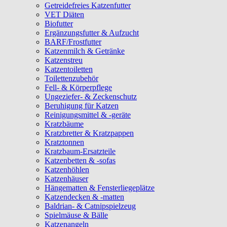
Getreidefreies Katzenfutter
VET Diäten
Biofutter
Ergänzungsfutter & Aufzucht
BARF/Frostfutter
Katzenmilch & Getränke
Katzenstreu
Katzentoiletten
Toilettenzubehör
Fell- & Körperpflege
Ungeziefer- & Zeckenschutz
Beruhigung für Katzen
Reinigungsmittel & -geräte
Kratzbäume
Kratzbretter & Kratzpappen
Kratztonnen
Kratzbaum-Ersatzteile
Katzenbetten & -sofas
Katzenhöhlen
Katzenhäuser
Hängematten & Fensterliegeplätze
Katzendecken & -matten
Baldrian- & Catnipspielzeug
Spielmäuse & Bälle
Katzenangeln