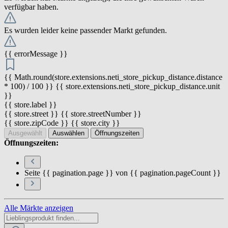
verfügbar haben.
Es wurden leider keine passender Markt gefunden.
{{ errorMessage }}
{{ Math.round(store.extensions.neti_store_pickup_distance.distance
* 100) / 100 }} {{ store.extensions.neti_store_pickup_distance.unit
}}
{{ store.label }}
{{ store.street }} {{ store.streetNumber }}
{{ store.zipCode }} {{ store.city }}
Ausgewählt
Auswählen
Öffnungszeiten
Öffnungszeiten:
Seite {{ pagination.page }} von {{ pagination.pageCount }}
Alle Märkte anzeigen