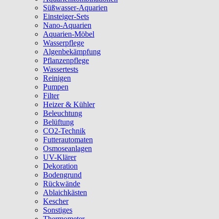
Süßwasser-Aquarien
Einsteiger-Sets
Nano-Aquarien
Aquarien-Möbel
Wasserpflege
Algenbekämpfung
Pflanzenpflege
Wassertests
Reinigen
Pumpen
Filter
Heizer & Kühler
Beleuchtung
Belüftung
CO2-Technik
Futterautomaten
Osmoseanlagen
UV-Klärer
Dekoration
Bodengrund
Rückwände
Ablaichkästen
Kescher
Sonstiges
Thermometer