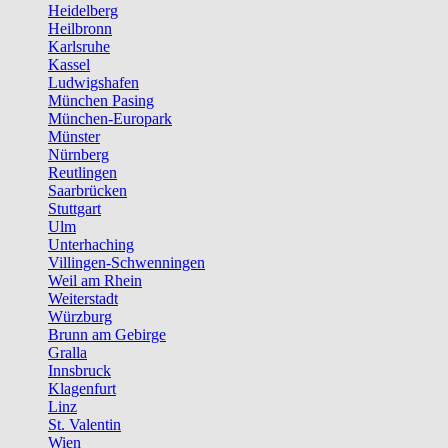
Heidelberg
Heilbronn
Karlsruhe
Kassel
Ludwigshafen
München Pasing
München-Europark
Münster
Nürnberg
Reutlingen
Saarbrücken
Stuttgart
Ulm
Unterhaching
Villingen-Schwenningen
Weil am Rhein
Weiterstadt
Würzburg
Brunn am Gebirge
Gralla
Innsbruck
Klagenfurt
Linz
St. Valentin
Wien