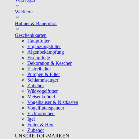
Wildtiere
Hühner & Bauernhof
Geschenkkarten
Hauptfutter
Ergänzungsfutter
Algenbekämpfung
Fischpflege
Dekoration & Kescher
Eisfreihalter
Pumpen & Filter
Schlammsauger
Zubehör
Wildvogelfutter
Meisenknödel
Vogelhäuser & Nistkästen
Vogelfutterspender
Eichhörnchen
Igel
Futter & Heu
Zubehör
UNSERE TOP-MARKEN