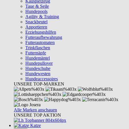
Kauspielzeug
Taue & Seile
Hundepools
Agility & Training
Snackbeutel
Apportieren
Erziehungshilfen
Futteraufbewahrung
Futterautomaten
Trinkflaschen
Futternäpfe
Hundemäntel
Hundepullover
Hundeschuhe
Hundewesten
Hundeaccessoires
UNSERE TOP-MARKEN
Alle Marken anschauen
UNSERE TOP AKTION
Katze