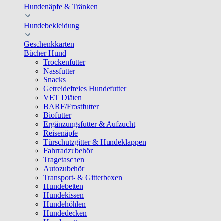
Hundenäpfe & Tränken
Hundebekleidung
Geschenkkarten
Bücher Hund
Trockenfutter
Nassfutter
Snacks
Getreidefreies Hundefutter
VET Diäten
BARF/Frostfutter
Biofutter
Ergänzungsfutter & Aufzucht
Reisenäpfe
Türschutzgitter & Hundeklappen
Fahrradzubehör
Tragetaschen
Autozubehör
Transport- & Gitterboxen
Hundebetten
Hundekissen
Hundehöhlen
Hundedecken