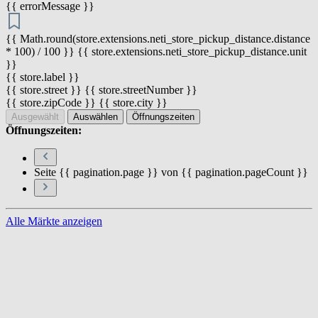
{{ errorMessage }}
{{ Math.round(store.extensions.neti_store_pickup_distance.distance
* 100) / 100 }} {{ store.extensions.neti_store_pickup_distance.unit
}}
{{ store.label }}
{{ store.street }} {{ store.streetNumber }}
{{ store.zipCode }} {{ store.city }}
Ausgewählt
Auswählen
Öffnungszeiten
Öffnungszeiten:
Seite {{ pagination.page }} von {{ pagination.pageCount }}
Alle Märkte anzeigen