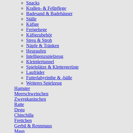
Snacks
Krallen- & Fellpflege
Badesand & Badehäuser
Ställe
Käfige
Freigehege
Käfigzubehör
Streu & Stroh
Näpfe & Tränken
Heuraufen
Intelligenzspielzeug
Kleintiertunnel
Spielplätze & Klettergerüste
Laufräder
Futterlabyrinthe & -bälle
Weiteres Spielzeug
Hamster
Meerschweinchen
Zwergkaninchen
Ratte
Degu
Chinchilla
Frettchen
Gerbil & Rennmaus
Maus