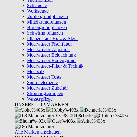
Schläuche
Werkzeuge
Vordergrundpflanzen
Mittelgrundpflanzen
Hintergrundpflanzen
Schwimmpflanzen
Pflanzen auf Holz & Stein
Meerwasser Fischfutter
Meerwasser-Aquarien
Meerwasser Beleuchtung
Meerwasser Bodengrund
Meerwasser-Filter & Technik
Meersalz
Meerwasser Tests
Spurenelemente
Meerwasser Zubehör
Strömungspumpen
Wasserpflege
UNSERE TOP-MARKEN
Alle Marken anschauen