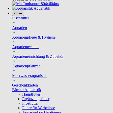
Aquaristik
close
Fischfutter
Aquarien
Aquarienpflege & Hygiene
Aquarientechnik
Aquarieneinrichtung & Zubehör
Aquarienpflanzen
Meerwasseraquaristik
Geschenkkarten
Bücher Aquaristik
Hauptfutter
Ergänzungsfutter
Frostfutter
Futter für Wirbellose
Aquarienkombinationen