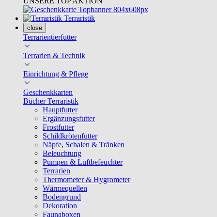
UNSERE TOP AKTION
Terraristik
close
Terrarientierfutter
Terrarien & Technik
Einrichtung & Pflege
Geschenkkarten
Bücher Terraristik
Hauptfutter
Ergänzungsfutter
Frostfutter
Schildkrötenfutter
Näpfe, Schalen & Tränken
Beleuchtung
Pumpen & Luftbefeuchter
Terrarien
Thermometer & Hygrometer
Wärmequellen
Bodengrund
Dekoration
Faunaboxen