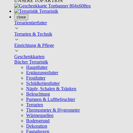
UNSERE TOP AKTION
Terraristik
close
Terrarientierfutter
Terrarien & Technik
Einrichtung & Pflege
Geschenkkarten
Bücher Terraristik
Hauptfutter
Ergänzungsfutter
Frostfutter
Schildkrötenfutter
Näpfe, Schalen & Tränken
Beleuchtung
Pumpen & Luftbefeuchter
Terrarien
Thermometer & Hygrometer
Wärmequellen
Bodengrund
Dekoration
Faunaboxen