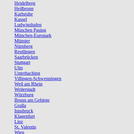
Heidelberg
Heilbronn
Karlsruhe
Kassel
Ludwigshafen
München Pasing
München-Europark
Münster
Nürnberg
Reutlingen
Saarbrücken
Stuttgart
Ulm
Unterhaching
Villingen-Schwenningen
Weil am Rhein
Weiterstadt
Würzburg
Brunn am Gebirge
Gralla
Innsbruck
Klagenfurt
Linz
St. Valentin
Wien