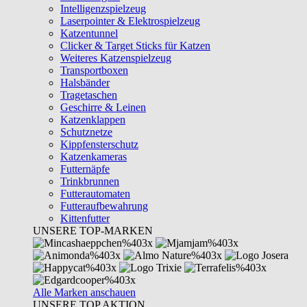
Intelligenzspielzeug
Laserpointer & Elektrospielzeug
Katzentunnel
Clicker & Target Sticks für Katzen
Weiteres Katzenspielzeug
Transportboxen
Halsbänder
Tragetaschen
Geschirre & Leinen
Katzenklappen
Schutznetze
Kippfensterschutz
Katzenkameras
Futternäpfe
Trinkbrunnen
Futterautomaten
Futteraufbewahrung
Kittenfutter
UNSERE TOP-MARKEN
Alle Marken anschauen
UNSERE TOP AKTION