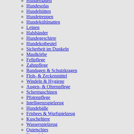
Hundematten
Hundesofas
Hundehütten
Hundetreppen
Hundekühlmatten
Leinen
Halsbänder
Hundegeschirre
Hundekotbeutel
Sicherheit im Dunkeln
Maulkörbe
Fellpflege
Zahnpflege
Bandagen & Schutzkragen
Floh- & Zeckenmittel
Windeln & Hygiene
Augen- & Ohrenpflege
Schermaschinen
Pfotenpflege
Intelligenzspielzeug
Hundebälle
Frisbees & Wurfspielzeug
Kuscheltiere
Wasserspielzeug
Quietschies