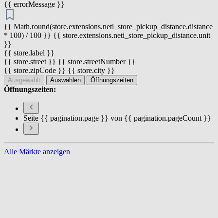
{{ errorMessage }}
{{ Math.round(store.extensions.neti_store_pickup_distance.distance
* 100) / 100 }} {{ store.extensions.neti_store_pickup_distance.unit
}}
{{ store.label }}
{{ store.street }} {{ store.streetNumber }}
{{ store.zipCode }} {{ store.city }}
Ausgewählt
Auswählen
Öffnungszeiten
Öffnungszeiten:
Seite {{ pagination.page }} von {{ pagination.pageCount }}
Alle Märkte anzeigen