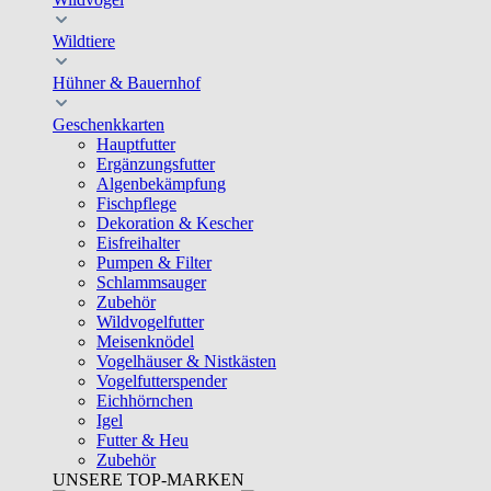
Wildtiere
Hühner & Bauernhof
Geschenkkarten
Hauptfutter
Ergänzungsfutter
Algenbekämpfung
Fischpflege
Dekoration & Kescher
Eisfreihalter
Pumpen & Filter
Schlammsauger
Zubehör
Wildvogelfutter
Meisenknödel
Vogelhäuser & Nistkästen
Vogelfutterspender
Eichhörnchen
Igel
Futter & Heu
Zubehör
UNSERE TOP-MARKEN