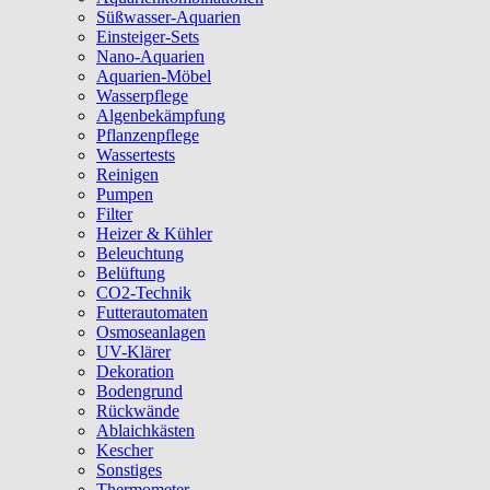
Süßwasser-Aquarien
Einsteiger-Sets
Nano-Aquarien
Aquarien-Möbel
Wasserpflege
Algenbekämpfung
Pflanzenpflege
Wassertests
Reinigen
Pumpen
Filter
Heizer & Kühler
Beleuchtung
Belüftung
CO2-Technik
Futterautomaten
Osmoseanlagen
UV-Klärer
Dekoration
Bodengrund
Rückwände
Ablaichkästen
Kescher
Sonstiges
Thermometer