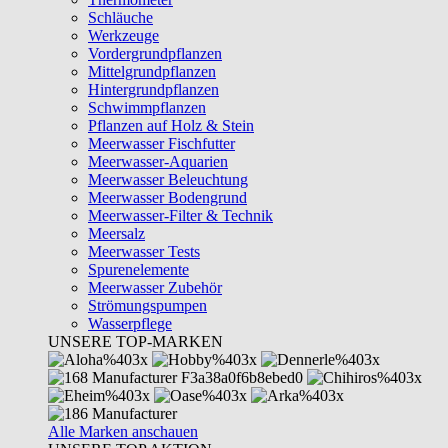
Schläuche
Werkzeuge
Vordergrundpflanzen
Mittelgrundpflanzen
Hintergrundpflanzen
Schwimmpflanzen
Pflanzen auf Holz & Stein
Meerwasser Fischfutter
Meerwasser-Aquarien
Meerwasser Beleuchtung
Meerwasser Bodengrund
Meerwasser-Filter & Technik
Meersalz
Meerwasser Tests
Spurenelemente
Meerwasser Zubehör
Strömungspumpen
Wasserpflege
UNSERE TOP-MARKEN
Alle Marken anschauen