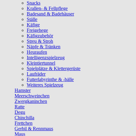
Snacks
Krallen- & Fellpflege
Badesand & Badehäuser
Ställe
Käfige
Freigehege
Käfigzubehör
Streu & Stroh
Näpfe & Tränken
Heuraufen
Intelligenzspielzeug
Kleintiertunnel
Spielplätze & Klettergerüste
Laufräder
Futterlabyrinthe & -bälle
Weiteres Spielzeug
Hamster
Meerschweinchen
Zwergkaninchen
Ratte
Degu
Chinchilla
Frettchen
Gerbil & Rennmaus
Maus