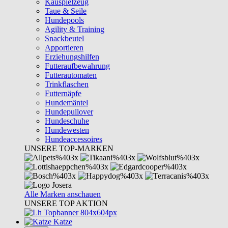
Kauspielzeug
Taue & Seile
Hundepools
Agility & Training
Snackbeutel
Apportieren
Erziehungshilfen
Futteraufbewahrung
Futterautomaten
Trinkflaschen
Futternäpfe
Hundemäntel
Hundepullover
Hundeschuhe
Hundewesten
Hundeaccessoires
UNSERE TOP-MARKEN
Alle Marken anschauen
UNSERE TOP AKTION
Katze