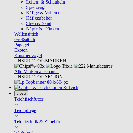
Leitern & Schaukeln
Spielzeug
Käfige & Volieren
Käfigzubehör
Streu & Sand
Näpfe & Tränken
Wellensittich
Großsittich
Papagei
Exoten
Kanarienvogel
UNSERE TOP-MARKEN
Alle Marken anschauen
UNSERE TOP AKTION
Garten & Teich
close
Teichfischfutter
Teichpflege
Teichtechnik & Zubehör
Wildvögel