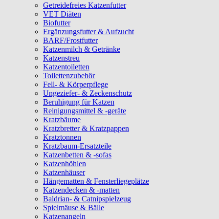
Getreidefreies Katzenfutter
VET Diäten
Biofutter
Ergänzungsfutter & Aufzucht
BARF/Frostfutter
Katzenmilch & Getränke
Katzenstreu
Katzentoiletten
Toilettenzubehör
Fell- & Körperpflege
Ungeziefer- & Zeckenschutz
Beruhigung für Katzen
Reinigungsmittel & -geräte
Kratzbäume
Kratzbretter & Kratzpappen
Kratztonnen
Kratzbaum-Ersatzteile
Katzenbetten & -sofas
Katzenhöhlen
Katzenhäuser
Hängematten & Fensterliegeplätze
Katzendecken & -matten
Baldrian- & Catnipspielzeug
Spielmäuse & Bälle
Katzenangeln