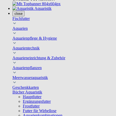
Aquaristik
close
Fischfutter
Aquarien
Aquarienpflege & Hygiene
Aquarientechnik
Aquarieneinrichtung & Zubehör
Aquarienpflanzen
Meerwasseraquaristik
Geschenkkarten
Bücher Aquaristik
Hauptfutter
Ergänzungsfutter
Frostfutter
Futter für Wirbellose
Aquarienkombinationen