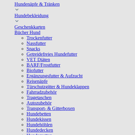
Hundenäpfe & Tränken
Hundebekleidung
Geschenkkarten
Bücher Hund
Trockenfutter
Nassfutter
Snacks
Getreidefreies Hundefutter
VET Diäten
BARF/Frostfutter
Biofutter
Ergänzungsfutter & Aufzucht
Reisenäpfe
Türschutzgitter & Hundeklappen
Fahrradzubehör
Tragetaschen
Autozubehör
Transport- & Gitterboxen
Hundebetten
Hundekissen
Hundehöhlen
Hundedecken