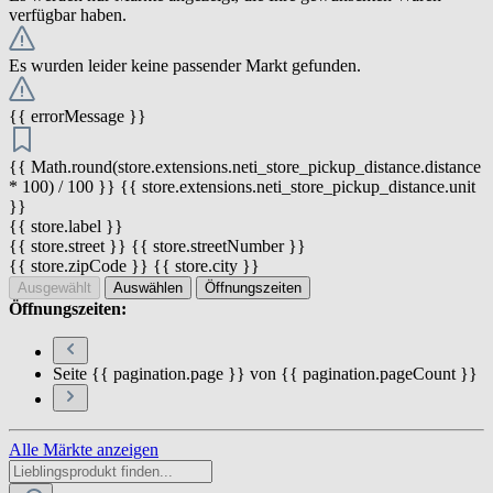
verfügbar haben.
Es wurden leider keine passender Markt gefunden.
{{ errorMessage }}
{{ Math.round(store.extensions.neti_store_pickup_distance.distance
* 100) / 100 }} {{ store.extensions.neti_store_pickup_distance.unit
}}
{{ store.label }}
{{ store.street }} {{ store.streetNumber }}
{{ store.zipCode }} {{ store.city }}
Ausgewählt
Auswählen
Öffnungszeiten
Öffnungszeiten:
Seite {{ pagination.page }} von {{ pagination.pageCount }}
Alle Märkte anzeigen