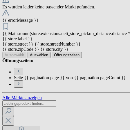
Es wurden leider keine passender Markt gefunden.
{{ errorMessage }}
{{ Math.round(store.extensions.neti_store_pickup_distance.distance *
{{ store.label }}
{{ store.street }} {{ store.streetNumber }}
{{ store.zipCode }} {{ store.city }}
Ausgewählt
Auswählen
Öffnungszeiten
Öffnungszeiten:
Seite {{ pagination.page }} von {{ pagination.pageCount }}
Alle Märkte anzeigen