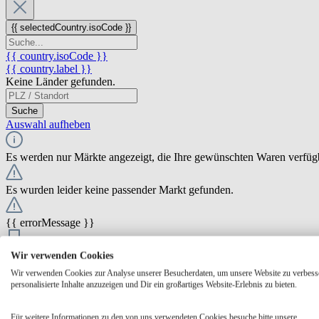
{{ selectedCountry.isoCode }}
{{ country.isoCode }}
{{ country.label }}
Keine Länder gefunden.
Suche
Auswahl aufheben
Es werden nur Märkte angezeigt, die Ihre gewünschten Waren verfüg
Es wurden leider keine passender Markt gefunden.
{{ errorMessage }}
{{ Math.round(store.extensions.neti_store_pickup_distance.distance *
Wir verwenden Cookies
{{ store.label }}
Wir verwenden Cookies zur Analyse unserer Besucherdaten, um unsere Website zu verbess
{{ store.street }} {{ store.streetNumber }}
personalisierte Inhalte anzuzeigen und Dir ein großartiges Website-Erlebnis zu bieten.
{{ store.zipCode }} {{ store.city }}
Ausgewählt
Auswählen
Öffnungszeiten
Für weitere Informationen zu den von uns verwendeten Cookies besuche bitte unsere