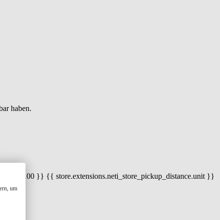
bar haben.
 100) / 100 }} {{ store.extensions.neti_store_pickup_distance.unit }}
ern, um