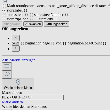
{{ Math.round(store.extensions.neti_store_pickup_distance.distance *
{{ store.label }}
{{ store.street }} {{ store.streetNumber }}
{{ store.zipCode }} {{ store.city }}
Ausgewählt
Auswählen
Öffnungszeiten
Öffnungszeiten:
Seite {{ pagination.page }} von {{ pagination.pageCount }}
Alle Märkte anzeigen
Wähle deinen Markt
Markt finden
PLZ / Ort
Markt ändern
Wähle hier deinen Markt aus