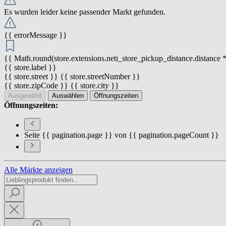
Es wurden leider keine passender Markt gefunden.
{{ errorMessage }}
{{ Math.round(store.extensions.neti_store_pickup_distance.distance *
{{ store.label }}
{{ store.street }} {{ store.streetNumber }}
{{ store.zipCode }} {{ store.city }}
Ausgewählt
Auswählen
Öffnungszeiten
Öffnungszeiten:
Seite {{ pagination.page }} von {{ pagination.pageCount }}
Alle Märkte anzeigen