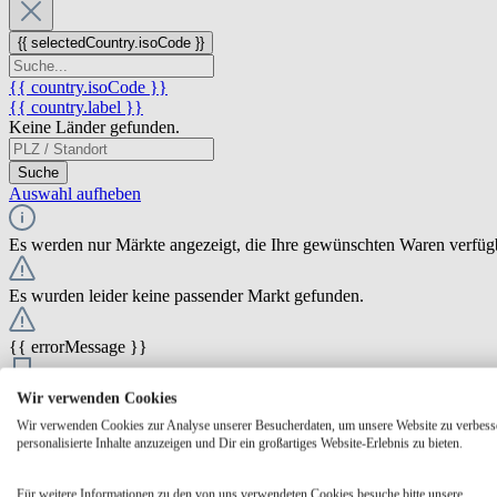
{{ selectedCountry.isoCode }}
{{ country.isoCode }}
{{ country.label }}
Keine Länder gefunden.
Suche
Auswahl aufheben
Es werden nur Märkte angezeigt, die Ihre gewünschten Waren verfüg
Es wurden leider keine passender Markt gefunden.
{{ errorMessage }}
{{ Math.round(store.extensions.neti_store_pickup_distance.distance *
Wir verwenden Cookies
{{ store.label }}
Wir verwenden Cookies zur Analyse unserer Besucherdaten, um unsere Website zu verbess
{{ store.street }} {{ store.streetNumber }}
personalisierte Inhalte anzuzeigen und Dir ein großartiges Website-Erlebnis zu bieten.
{{ store.zipCode }} {{ store.city }}
Ausgewählt
Auswählen
Öffnungszeiten
Für weitere Informationen zu den von uns verwendeten Cookies besuche bitte unsere