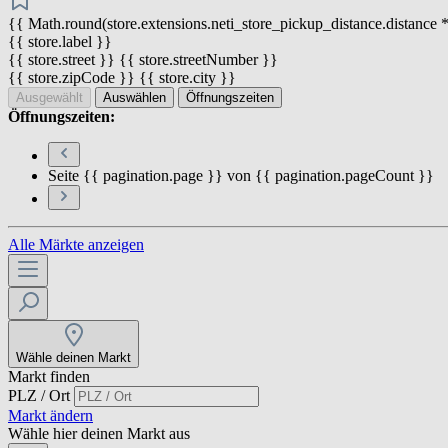
{{ Math.round(store.extensions.neti_store_pickup_distance.distance *
{{ store.label }}
{{ store.street }} {{ store.streetNumber }}
{{ store.zipCode }} {{ store.city }}
Ausgewählt
Auswählen
Öffnungszeiten
Öffnungszeiten:
Seite {{ pagination.page }} von {{ pagination.pageCount }}
Alle Märkte anzeigen
Wähle deinen Markt
Markt finden
PLZ / Ort
Markt ändern
Wähle hier deinen Markt aus