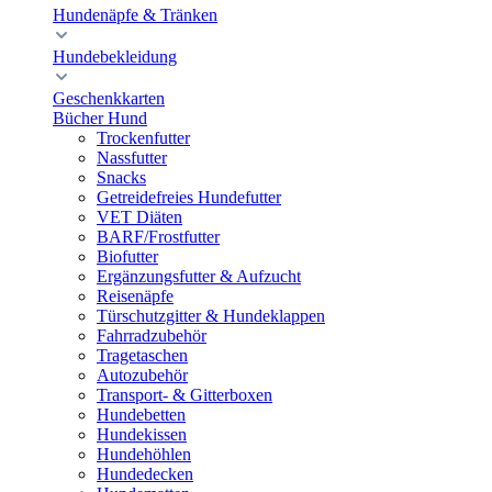
Hundenäpfe & Tränken
Hundebekleidung
Geschenkkarten
Bücher Hund
Trockenfutter
Nassfutter
Snacks
Getreidefreies Hundefutter
VET Diäten
BARF/Frostfutter
Biofutter
Ergänzungsfutter & Aufzucht
Reisenäpfe
Türschutzgitter & Hundeklappen
Fahrradzubehör
Tragetaschen
Autozubehör
Transport- & Gitterboxen
Hundebetten
Hundekissen
Hundehöhlen
Hundedecken