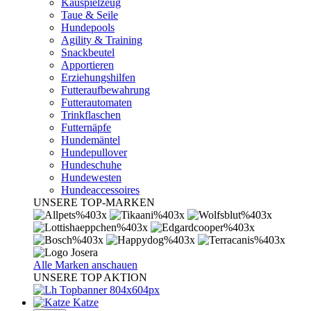
Kauspielzeug
Taue & Seile
Hundepools
Agility & Training
Snackbeutel
Apportieren
Erziehungshilfen
Futteraufbewahrung
Futterautomaten
Trinkflaschen
Futternäpfe
Hundemäntel
Hundepullover
Hundeschuhe
Hundewesten
Hundeaccessoires
UNSERE TOP-MARKEN
Alle Marken anschauen
UNSERE TOP AKTION
Katze