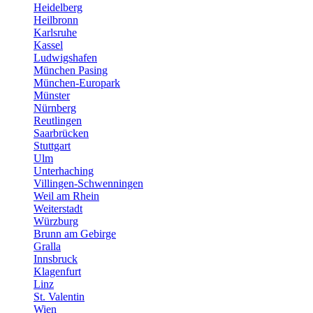
Heidelberg
Heilbronn
Karlsruhe
Kassel
Ludwigshafen
München Pasing
München-Europark
Münster
Nürnberg
Reutlingen
Saarbrücken
Stuttgart
Ulm
Unterhaching
Villingen-Schwenningen
Weil am Rhein
Weiterstadt
Würzburg
Brunn am Gebirge
Gralla
Innsbruck
Klagenfurt
Linz
St. Valentin
Wien