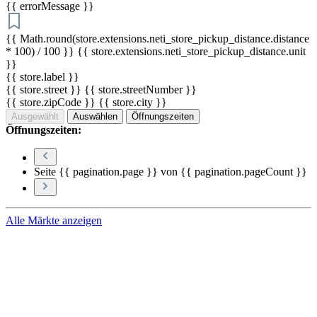
{{ errorMessage }}
{{ Math.round(store.extensions.neti_store_pickup_distance.distance
* 100) / 100 }} {{ store.extensions.neti_store_pickup_distance.unit
}}
{{ store.label }}
{{ store.street }} {{ store.streetNumber }}
{{ store.zipCode }} {{ store.city }}
Ausgewählt
Auswählen
Öffnungszeiten
Öffnungszeiten:
Seite {{ pagination.page }} von {{ pagination.pageCount }}
Alle Märkte anzeigen