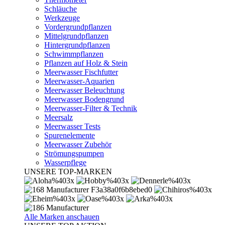
Schläuche
Werkzeuge
Vordergrundpflanzen
Mittelgrundpflanzen
Hintergrundpflanzen
Schwimmpflanzen
Pflanzen auf Holz & Stein
Meerwasser Fischfutter
Meerwasser-Aquarien
Meerwasser Beleuchtung
Meerwasser Bodengrund
Meerwasser-Filter & Technik
Meersalz
Meerwasser Tests
Spurenelemente
Meerwasser Zubehör
Strömungspumpen
Wasserpflege
UNSERE TOP-MARKEN
Alle Marken anschauen