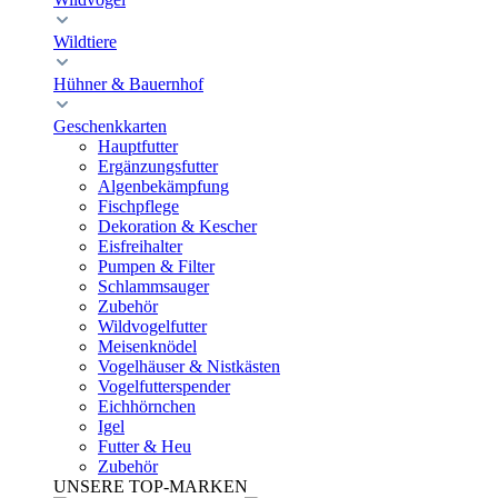
Wildtiere
Hühner & Bauernhof
Geschenkkarten
Hauptfutter
Ergänzungsfutter
Algenbekämpfung
Fischpflege
Dekoration & Kescher
Eisfreihalter
Pumpen & Filter
Schlammsauger
Zubehör
Wildvogelfutter
Meisenknödel
Vogelhäuser & Nistkästen
Vogelfutterspender
Eichhörnchen
Igel
Futter & Heu
Zubehör
UNSERE TOP-MARKEN