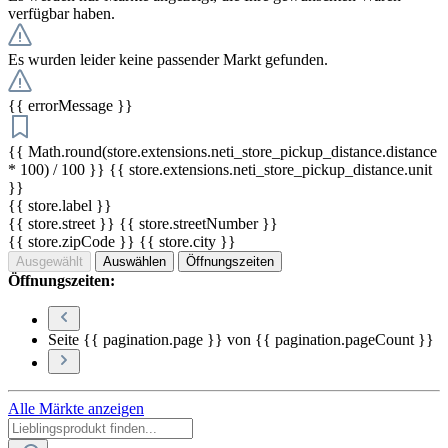
verfügbar haben.
Es wurden leider keine passender Markt gefunden.
{{ errorMessage }}
{{ Math.round(store.extensions.neti_store_pickup_distance.distance
* 100) / 100 }} {{ store.extensions.neti_store_pickup_distance.unit
}}
{{ store.label }}
{{ store.street }} {{ store.streetNumber }}
{{ store.zipCode }} {{ store.city }}
Ausgewählt
Auswählen
Öffnungszeiten
Öffnungszeiten:
Seite {{ pagination.page }} von {{ pagination.pageCount }}
Alle Märkte anzeigen