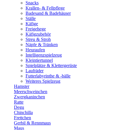
Snacks
Krallen- & Fellpflege
Badesand & Badehäuser
Ställe
Käfige
Freigehege
Käfigzubehör
Streu & Stroh
Näpfe & Tränken
Heuraufen
Intelligenzspielzeug
Kleintiertunnel
Spielplätze & Klettergerüste
Laufräder
Futterlabyrinthe & -bälle
Weiteres Spielzeug
Hamster
Meerschweinchen
Zwergkaninchen
Ratte
Degu
Chinchilla
Frettchen
Gerbil & Rennmaus
Maus