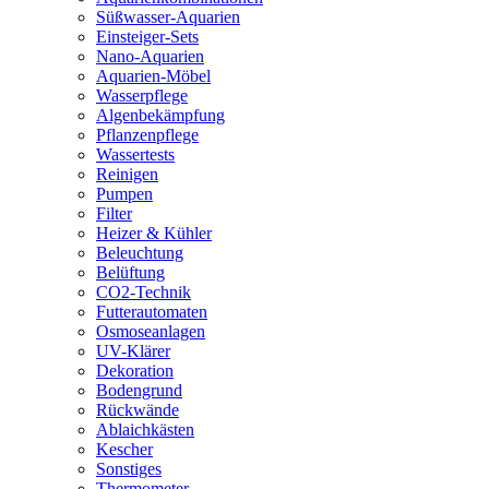
Süßwasser-Aquarien
Einsteiger-Sets
Nano-Aquarien
Aquarien-Möbel
Wasserpflege
Algenbekämpfung
Pflanzenpflege
Wassertests
Reinigen
Pumpen
Filter
Heizer & Kühler
Beleuchtung
Belüftung
CO2-Technik
Futterautomaten
Osmoseanlagen
UV-Klärer
Dekoration
Bodengrund
Rückwände
Ablaichkästen
Kescher
Sonstiges
Thermometer