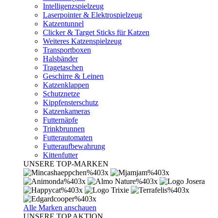
Intelligenzspielzeug
Laserpointer & Elektrospielzeug
Katzentunnel
Clicker & Target Sticks für Katzen
Weiteres Katzenspielzeug
Transportboxen
Halsbänder
Tragetaschen
Geschirre & Leinen
Katzenklappen
Schutznetze
Kippfensterschutz
Katzenkameras
Futternäpfe
Trinkbrunnen
Futterautomaten
Futteraufbewahrung
Kittenfutter
UNSERE TOP-MARKEN
Alle Marken anschauen
UNSERE TOP AKTION