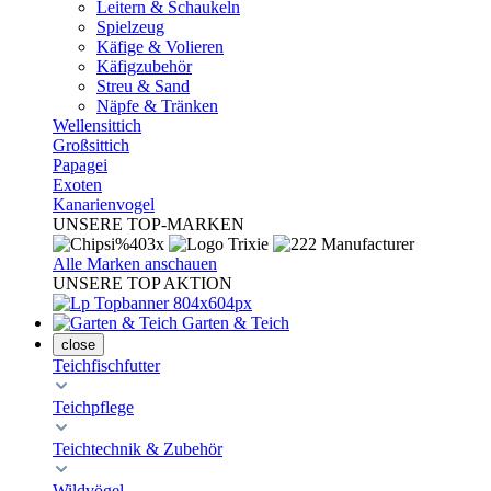
Leitern & Schaukeln
Spielzeug
Käfige & Volieren
Käfigzubehör
Streu & Sand
Näpfe & Tränken
Wellensittich
Großsittich
Papagei
Exoten
Kanarienvogel
UNSERE TOP-MARKEN
Alle Marken anschauen
UNSERE TOP AKTION
Garten & Teich
close
Teichfischfutter
Teichpflege
Teichtechnik & Zubehör
Wildvögel