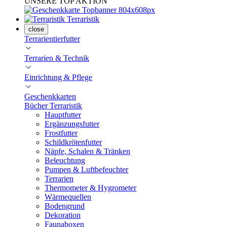
UNSERE TOP AKTION
Terraristik
close
Terrarientierfutter
Terrarien & Technik
Einrichtung & Pflege
Geschenkkarten
Bücher Terraristik
Hauptfutter
Ergänzungsfutter
Frostfutter
Schildkrötenfutter
Näpfe, Schalen & Tränken
Beleuchtung
Pumpen & Luftbefeuchter
Terrarien
Thermometer & Hygrometer
Wärmequellen
Bodengrund
Dekoration
Faunaboxen