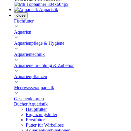
Aquaristik
close
Fischfutter
Aquarien
Aquarienpflege & Hygiene
Aquarientechnik
Aquarieneinrichtung & Zubehör
Aquarienpflanzen
Meerwasseraquaristik
Geschenkkarten
Bücher Aquaristik
Hauptfutter
Ergänzungsfutter
Frostfutter
Futter für Wirbellose
Aquarienkombinationen