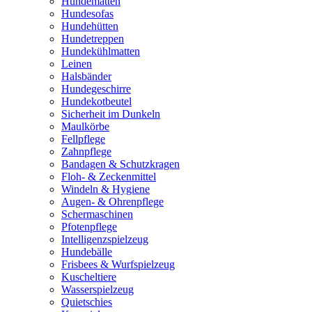
Hundematten
Hundesofas
Hundehütten
Hundetreppen
Hundekühlmatten
Leinen
Halsbänder
Hundegeschirre
Hundekotbeutel
Sicherheit im Dunkeln
Maulkörbe
Fellpflege
Zahnpflege
Bandagen & Schutzkragen
Floh- & Zeckenmittel
Windeln & Hygiene
Augen- & Ohrenpflege
Schermaschinen
Pfotenpflege
Intelligenzspielzeug
Hundebälle
Frisbees & Wurfspielzeug
Kuscheltiere
Wasserspielzeug
Quietschies