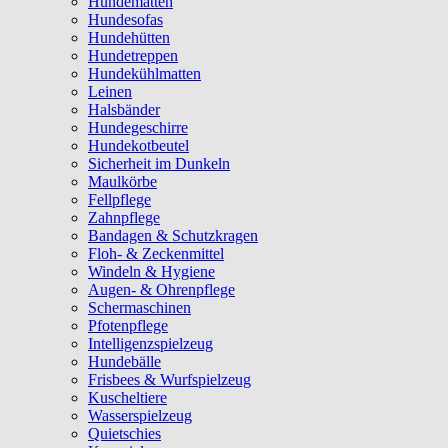
Hundematten
Hundesofas
Hundehütten
Hundetreppen
Hundekühlmatten
Leinen
Halsbänder
Hundegeschirre
Hundekotbeutel
Sicherheit im Dunkeln
Maulkörbe
Fellpflege
Zahnpflege
Bandagen & Schutzkragen
Floh- & Zeckenmittel
Windeln & Hygiene
Augen- & Ohrenpflege
Schermaschinen
Pfotenpflege
Intelligenzspielzeug
Hundebälle
Frisbees & Wurfspielzeug
Kuscheltiere
Wasserspielzeug
Quietschies