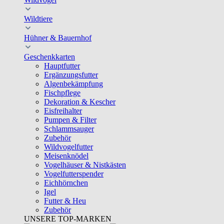
Wildtiere
Hühner & Bauernhof
Geschenkkarten
Hauptfutter
Ergänzungsfutter
Algenbekämpfung
Fischpflege
Dekoration & Kescher
Eisfreihalter
Pumpen & Filter
Schlammsauger
Zubehör
Wildvogelfutter
Meisenknödel
Vogelhäuser & Nistkästen
Vogelfutterspender
Eichhörnchen
Igel
Futter & Heu
Zubehör
UNSERE TOP-MARKEN