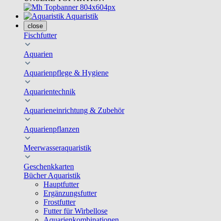
Aquaristik
close
Fischfutter
Aquarien
Aquarienpflege & Hygiene
Aquarientechnik
Aquarieneinrichtung & Zubehör
Aquarienpflanzen
Meerwasseraquaristik
Geschenkkarten
Bücher Aquaristik
Hauptfutter
Ergänzungsfutter
Frostfutter
Futter für Wirbellose
Aquarienkombinationen