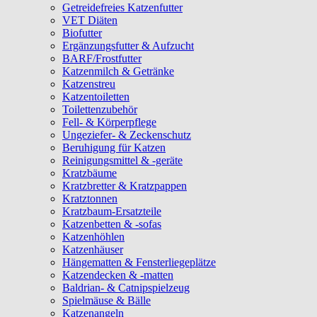
Getreidefreies Katzenfutter
VET Diäten
Biofutter
Ergänzungsfutter & Aufzucht
BARF/Frostfutter
Katzenmilch & Getränke
Katzenstreu
Katzentoiletten
Toilettenzubehör
Fell- & Körperpflege
Ungeziefer- & Zeckenschutz
Beruhigung für Katzen
Reinigungsmittel & -geräte
Kratzbäume
Kratzbretter & Kratzpappen
Kratztonnen
Kratzbaum-Ersatzteile
Katzenbetten & -sofas
Katzenhöhlen
Katzenhäuser
Hängematten & Fensterliegeplätze
Katzendecken & -matten
Baldrian- & Catnipspielzeug
Spielmäuse & Bälle
Katzenangeln