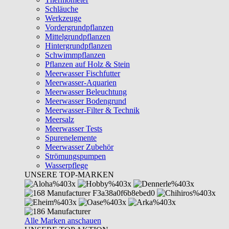
Schläuche
Werkzeuge
Vordergrundpflanzen
Mittelgrundpflanzen
Hintergrundpflanzen
Schwimmpflanzen
Pflanzen auf Holz & Stein
Meerwasser Fischfutter
Meerwasser-Aquarien
Meerwasser Beleuchtung
Meerwasser Bodengrund
Meerwasser-Filter & Technik
Meersalz
Meerwasser Tests
Spurenelemente
Meerwasser Zubehör
Strömungspumpen
Wasserpflege
UNSERE TOP-MARKEN
Alle Marken anschauen