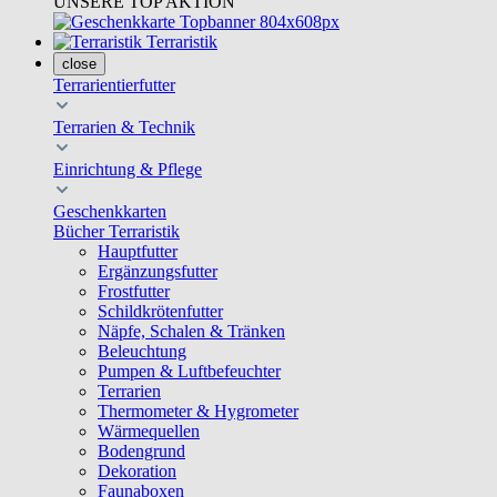
UNSERE TOP AKTION
Terraristik
close
Terrarientierfutter
Terrarien & Technik
Einrichtung & Pflege
Geschenkkarten
Bücher Terraristik
Hauptfutter
Ergänzungsfutter
Frostfutter
Schildkrötenfutter
Näpfe, Schalen & Tränken
Beleuchtung
Pumpen & Luftbefeuchter
Terrarien
Thermometer & Hygrometer
Wärmequellen
Bodengrund
Dekoration
Faunaboxen