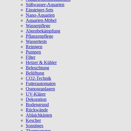
Süßwasser-Aquarien
Einsteiger-Sets
Nano-Aquarien
Aquarien-Möbel
Wasserpflege
Algenbekämpfung
Pflanzenpflege
Wassertests
Reinigen
Pumpen
Filter
Heizer & Kühler
Beleuchtung
Belüftung
CO2-Technik
Futterautomaten
Osmoseanlagen
UV-Klärer
Dekoration
Bodengrund
Rückwände
Ablaichkästen
Kescher
Sonstiges
Thermometer