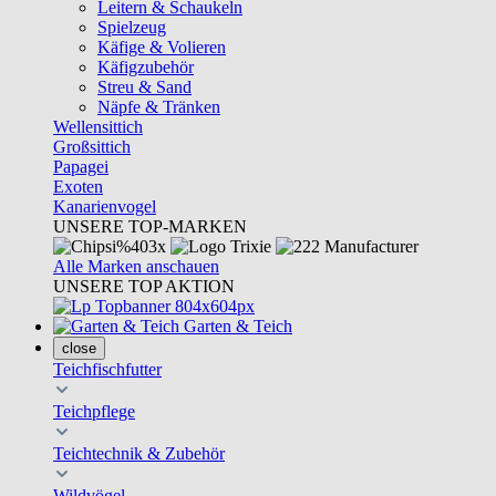
Leitern & Schaukeln
Spielzeug
Käfige & Volieren
Käfigzubehör
Streu & Sand
Näpfe & Tränken
Wellensittich
Großsittich
Papagei
Exoten
Kanarienvogel
UNSERE TOP-MARKEN
Alle Marken anschauen
UNSERE TOP AKTION
Garten & Teich
close
Teichfischfutter
Teichpflege
Teichtechnik & Zubehör
Wildvögel