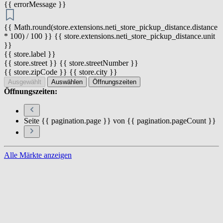
{{ errorMessage }}
{{ Math.round(store.extensions.neti_store_pickup_distance.distance
* 100) / 100 }} {{ store.extensions.neti_store_pickup_distance.unit
}}
{{ store.label }}
{{ store.street }} {{ store.streetNumber }}
{{ store.zipCode }} {{ store.city }}
Ausgewählt
Auswählen
Öffnungszeiten
Öffnungszeiten:
Seite {{ pagination.page }} von {{ pagination.pageCount }}
Alle Märkte anzeigen