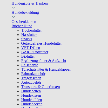
Hundenäpfe & Tränken
Hundebekleidung
Geschenkkarten
Bücher Hund
Trockenfutter
Nassfutter
Snacks
Getreidefreies Hundefutter
VET Diäten
BARF/Frostfutter
Biofutter
Ergänzungsfutter & Aufzucht
Reisenäpfe
Türschutzgitter & Hundeklappen
Fahrradzubehör
Tragetaschen
Autozubehör
Transport- & Gitterboxen
Hundebetten
Hundekissen
Hundehöhlen
Hundedecken