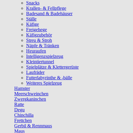
Snacks
Krallen- & Fellpflege
Badesand & Badehäuser
Ställe
Käfige
Freigehege
Käfigzubehör
Streu & Stroh
Näpfe & Tränken
Heuraufen
Intelligenzspielzeug
Kleintiertunnel
Spielplätze & Klettergerüste
Laufräder
Futterlabyrinthe & -bälle
Weiteres Spielzeug
Hamster
Meerschweinchen
Zwergkaninchen
Ratte
Degu
Chinchilla
Frettchen
Gerbil & Rennmaus
Maus