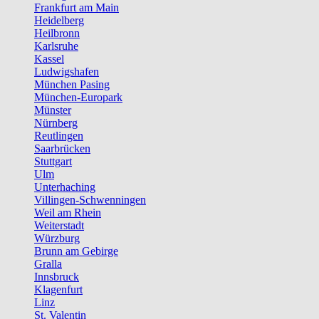
Frankfurt am Main
Heidelberg
Heilbronn
Karlsruhe
Kassel
Ludwigshafen
München Pasing
München-Europark
Münster
Nürnberg
Reutlingen
Saarbrücken
Stuttgart
Ulm
Unterhaching
Villingen-Schwenningen
Weil am Rhein
Weiterstadt
Würzburg
Brunn am Gebirge
Gralla
Innsbruck
Klagenfurt
Linz
St. Valentin