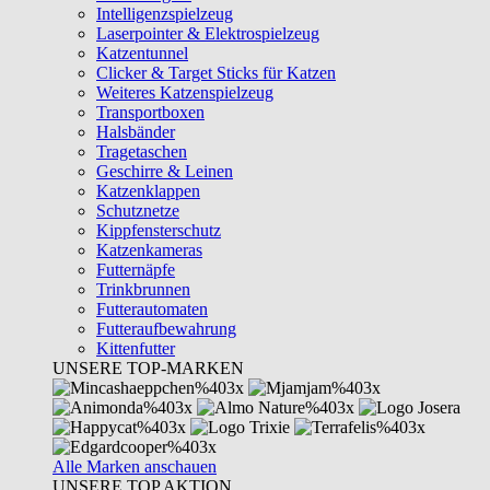
Intelligenzspielzeug
Laserpointer & Elektrospielzeug
Katzentunnel
Clicker & Target Sticks für Katzen
Weiteres Katzenspielzeug
Transportboxen
Halsbänder
Tragetaschen
Geschirre & Leinen
Katzenklappen
Schutznetze
Kippfensterschutz
Katzenkameras
Futternäpfe
Trinkbrunnen
Futterautomaten
Futteraufbewahrung
Kittenfutter
UNSERE TOP-MARKEN
Alle Marken anschauen
UNSERE TOP AKTION