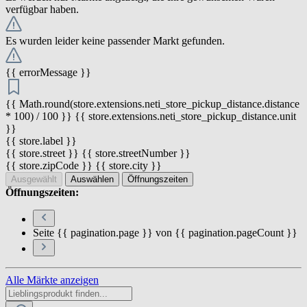
verfügbar haben.
Es wurden leider keine passender Markt gefunden.
{{ errorMessage }}
{{ Math.round(store.extensions.neti_store_pickup_distance.distance
* 100) / 100 }} {{ store.extensions.neti_store_pickup_distance.unit
}}
{{ store.label }}
{{ store.street }} {{ store.streetNumber }}
{{ store.zipCode }} {{ store.city }}
Ausgewählt
Auswählen
Öffnungszeiten
Öffnungszeiten:
Seite {{ pagination.page }} von {{ pagination.pageCount }}
Alle Märkte anzeigen