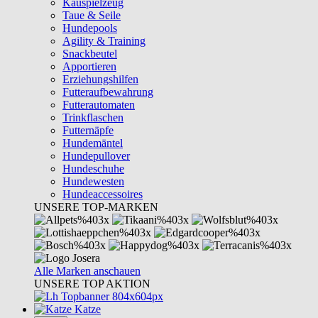
Kauspielzeug
Taue & Seile
Hundepools
Agility & Training
Snackbeutel
Apportieren
Erziehungshilfen
Futteraufbewahrung
Futterautomaten
Trinkflaschen
Futternäpfe
Hundemäntel
Hundepullover
Hundeschuhe
Hundewesten
Hundeaccessoires
UNSERE TOP-MARKEN
Alle Marken anschauen
UNSERE TOP AKTION
Katze